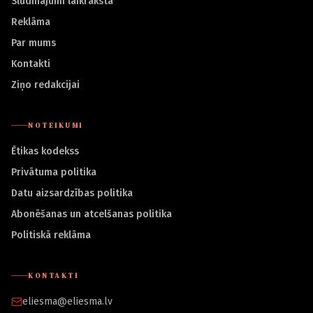
Sludinājumi laikrakstā
Reklāma
Par mums
Kontakti
Ziņo redakcijai
NOTEIKUMI
Ētikas kodekss
Privātuma politika
Datu aizsardzības politika
Abonēšanas un atcelšanas politika
Politiskā reklāma
KONTAKTI
eliesma@eliesma.lv