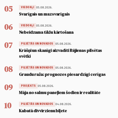
05
05.08.2026.
VIEDOKĻI
Svarīgais un mazsvarīgais
06
05.08.2026.
VIEDOKĻI
Nebeidzama tīklu kārtošana
07
05.08.2026.
PILSĒTĀS UN NOVADOS
Krāšņi un skanīgi aizvadīti Rūjienas pilsētas
svētki
08
05.08.2026.
PILSĒTĀS UN NOVADOS
Graudu raža: prognozes piesardzīgi cerīgas
09
05.08.2026.
PROJEKTS
Māja no salmu paneļiem šodien ir realitāte
10
04.08.2026.
PILSĒTĀS UN NOVADOS
Kabatā divvirzienu biļete