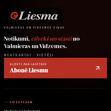
VALMIERAS UN VIDZEMES ZIŅAS
Notikumi,
cilvēki un stāsti
no
Valmieras un Vidzemes.
NEATKARĪGI · VIETĒJI
KĻŪSTI PAR LASĪTĀJU
Abonē Liesmu
LIETOTĀJIEM