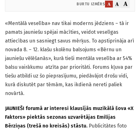
A
A
A
BURTU IZMĒRS
«Mentālā veselība» nav tikai moderns jēdziens – tā ir
pamats jauniešu spējai mācīties, veidot veselīgas
attiecības un sasniegt savus mērķus. To apstiprināja arī
novada 8. – 12. klašu skolēnu balsojums «Bērnu un
jauniešu vēlēšanās», kurā tieši mentāla veselība ar 54%
balsu vairākumu atzīta par prioritāti. Forums kļuva par
tiešu atbildi uz šo pieprasījumu, piedāvājot drošu vidi,
kurā diskutēt par tēmām, kas ikdienā nereti paliek
novārtā.
JAUNIEŠI forumā ar interesi klausījās muzikālā šova «X
Faktors» piektās sezonas uzvarētājas Emilijas
Bērziņas (trešā no kreisās) stāstu.
Publicitātes foto