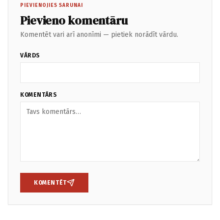
PIEVIENOJIES SARUNAI
Pievieno komentāru
Komentēt vari arī anonīmi — pietiek norādīt vārdu.
VĀRDS
KOMENTĀRS
KOMENTĒT