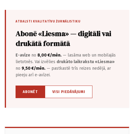
ATBALSTI KVALITATĪVU ŽURNĀLISTIKU
Abonē «Liesma» — digitāli vai
drukātā formātā
E-avīze
no
8,00 €/mēn.
— lasāma web un mobilajās
lietotnēs. Vai izvēlies
drukāto laikrakstu «Liesma»
no
9,50 €/mēn.
— pastkastē trīs reizes nedēļā, ar
pieeju arī e-avīzei.
ABONĒT
VISI PIEDĀVĀJUMI