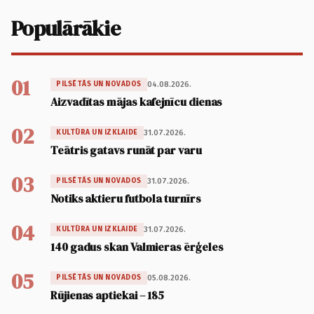
Populārākie
01
04.08.2026.
PILSĒTĀS UN NOVADOS
Aizvadītas mājas kafejnīcu dienas
02
31.07.2026.
KULTŪRA UN IZKLAIDE
Teātris gatavs runāt par varu
03
31.07.2026.
PILSĒTĀS UN NOVADOS
Notiks aktieru futbola turnīrs
04
31.07.2026.
KULTŪRA UN IZKLAIDE
140 gadus skan Valmieras ērģeles
05
05.08.2026.
PILSĒTĀS UN NOVADOS
Rūjienas aptiekai – 185