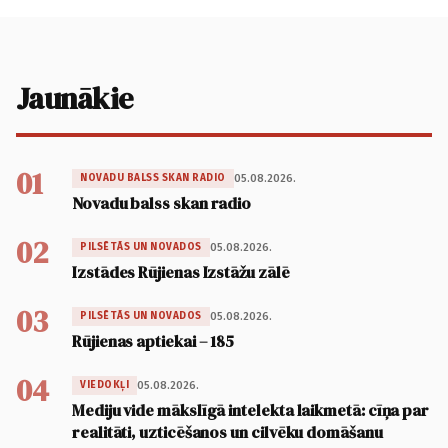
Jaunākie
01
05.08.2026.
NOVADU BALSS SKAN RADIO
Novadu balss skan radio
02
05.08.2026.
PILSĒTĀS UN NOVADOS
Izstādes Rūjienas Izstāžu zālē
03
05.08.2026.
PILSĒTĀS UN NOVADOS
Rūjienas aptiekai – 185
04
05.08.2026.
VIEDOKĻI
Mediju vide mākslīgā intelekta laikmetā: cīņa par
realitāti, uzticēšanos un cilvēku domāšanu