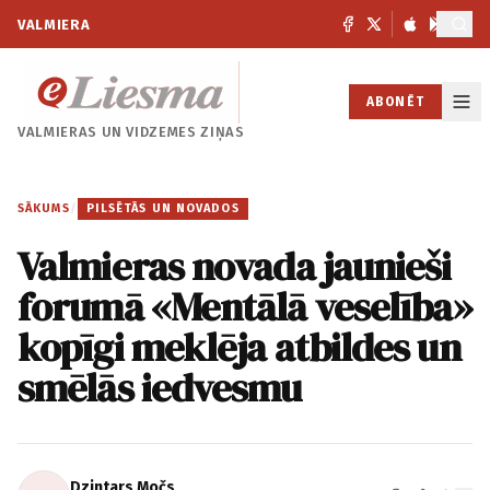
VALMIERA
ABONĒT
VALMIERAS UN
VIDZEMES ZIŅAS
SĀKUMS
/
PILSĒTĀS UN NOVADOS
Valmieras novada jaunieši
forumā «Mentālā veselība»
kopīgi meklēja atbildes un
smēlās iedvesmu
Dzintars Močs