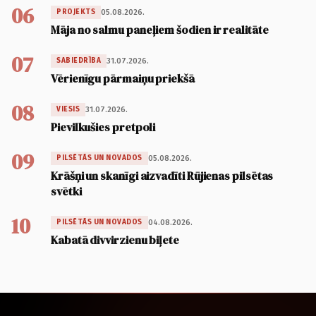
06
05.08.2026.
PROJEKTS
Māja no salmu paneļiem šodien ir realitāte
07
31.07.2026.
SABIEDRĪBA
Vērienīgu pārmaiņu priekšā
08
31.07.2026.
VIESIS
Pievilkušies pretpoli
09
05.08.2026.
PILSĒTĀS UN NOVADOS
Krāšņi un skanīgi aizvadīti Rūjienas pilsētas
svētki
10
04.08.2026.
PILSĒTĀS UN NOVADOS
Kabatā divvirzienu biļete