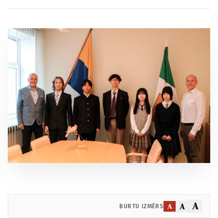
A
A
A
BURTU IZMĒRS