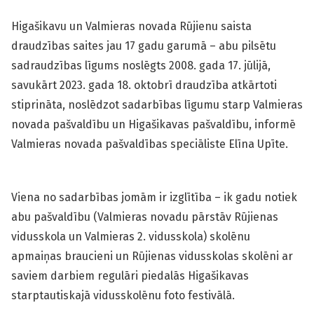
Higašikavu un Valmieras novada Rūjienu saista
draudzības saites jau 17 gadu garumā – abu pilsētu
sadraudzības līgums noslēgts 2008. gada 17. jūlijā,
savukārt 2023. gada 18. oktobrī draudzība atkārtoti
stiprināta, noslēdzot sadarbības līgumu starp Valmieras
novada pašvaldību un Higašikavas pašvaldību, informē
Valmieras novada pašvaldības speciāliste Elīna Upīte.
Viena no sadarbības jomām ir izglītība – ik gadu notiek
abu pašvaldību (Valmieras novadu pārstāv Rūjienas
vidusskola un Valmieras 2. vidusskola) skolēnu
apmaiņas braucieni un Rūjienas vidusskolas skolēni ar
saviem darbiem regulāri piedalās Higašikavas
starptautiskajā vidusskolēnu foto festivālā.