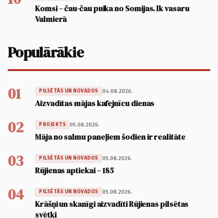
Komsi – čau-čau puika no Somijas. Ik vasaru
Valmierā
Populārākie
01
04.08.2026.
PILSĒTĀS UN NOVADOS
Aizvadītas mājas kafejnīcu dienas
02
05.08.2026.
PROJEKTS
Māja no salmu paneļiem šodien ir realitāte
03
05.08.2026.
PILSĒTĀS UN NOVADOS
Rūjienas aptiekai – 185
04
05.08.2026.
PILSĒTĀS UN NOVADOS
Krāšņi un skanīgi aizvadīti Rūjienas pilsētas
svētki