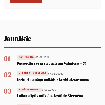
Jaunākie
01
07.08.2026.
SABIEDRĪBA
Pusaudžu resursu centram Valmierā – 5!
02
07.08.2026.
KULTŪRA UN IZKLAIDE
Izzinot rumāņu unikālos kreklu izšuvumus
03
07.08.2026.
NEDĒĻAS NOGALE
Laikmetīgās mākslas izstāde Strenčos