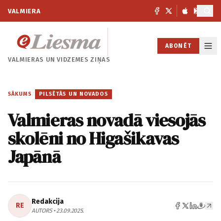
VALMIERA
ABONĒT
VALMIERAS UN
VIDZEMES ZIŅAS
SĀKUMS
/
PILSĒTĀS UN NOVADOS
Valmieras novadā viesojās
skolēni no Higašikavas
Japānā
Redakcija
RE
AUTORS • 23.09.2025.