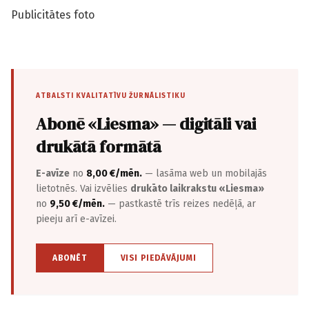
Publicitātes foto
ATBALSTI KVALITATĪVU ŽURNĀLISTIKU
Abonē «Liesma» — digitāli vai
drukātā formātā
E-avīze
no
8,00 €/mēn.
— lasāma web un mobilajās
lietotnēs. Vai izvēlies
drukāto laikrakstu «Liesma»
no
9,50 €/mēn.
— pastkastē trīs reizes nedēļā, ar
pieeju arī e-avīzei.
ABONĒT
VISI PIEDĀVĀJUMI