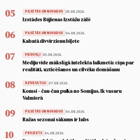
05
05.08.2026.
PILSĒTĀS UN NOVADOS
Izstādes Rūjienas Izstāžu zālē
06
04.08.2026.
PILSĒTĀS UN NOVADOS
Kabatā divvirzienu biļete
07
05.08.2026.
VIEDOKĻI
Mediju vide mākslīgā intelekta laikmetā: cīņa par
realitāti, uzticēšanos un cilvēku domāšanu
08
07.08.2026.
DZĪVESSTILS
Komsi – čau-čau puika no Somijas. Ik vasaru
Valmierā
09
04.08.2026.
PILSĒTĀS UN NOVADOS
Ražas sezonai sākums ir labs
10
04.08.2026.
PROJEKTS