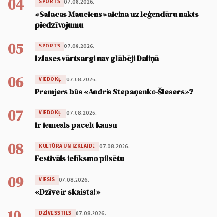
04
07.08.2026.
SPORTS
«Salacas Mauciens» aicina uz leģendāru nakts
piedzīvojumu
05
07.08.2026.
SPORTS
Izlases vārtsargi nav glābēji Daliņā
06
07.08.2026.
VIEDOKĻI
Premjers būs «Andris Stepaņenko-Šlesers»?
07
07.08.2026.
VIEDOKĻI
Ir iemesls pacelt kausu
08
07.08.2026.
KULTŪRA UN IZKLAIDE
Festivāls ielīksmo pilsētu
09
07.08.2026.
VIESIS
«Dzīve ir skaista!»
10
07.08.2026.
DZĪVESSTILS