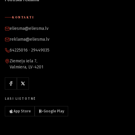
KONTAKTI
eliesma@eliesma.lv
reklama@eliesma.lv
64225016 · 29449035
Ziemeļu iela 7,
Valmiera, LV-4201
LASI LIETOTNĒ
App Store
Google Play