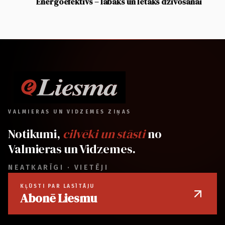
Energoefektīvs – labāks un lētāks dzīvošanai
VALMIERAS UN VIDZEMES ZIŅAS
Notikumi,
cilvēki un stāsti
no
Valmieras un Vidzemes.
NEATKARĪGI · VIETĒJI
KĻŪSTI PAR LASĪTĀJU
Abonē Liesmu