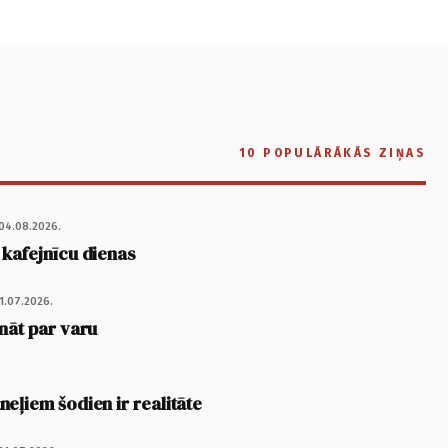
10 POPULĀRĀKĀS ZIŅAS
04.08.2026.
 kafejnīcu dienas
1.07.2026.
nāt par varu
eļiem šodien ir realitāte