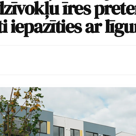
zīvokļu īres pret
ti iepazīties ar lī