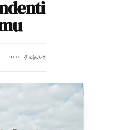
endenti
gumu
DALIES