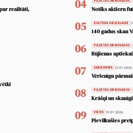
04
PILSĒTĀS UN NOVADOS
ar realitāti,
Notiks aktieru fu
05
3
KULTŪRA UN IZKLAIDE
140 gadus skan V
06
PILSĒTĀS UN NOVADOS
Rūjienas aptiekai
07
31.07.2026.
SABIEDRĪBA
Vērienīgu pārmai
vētki
08
PILSĒTĀS UN NOVADOS
Krāšņi un skanīgi
09
31.07.2026.
VIESIS
Pievilkušies pret