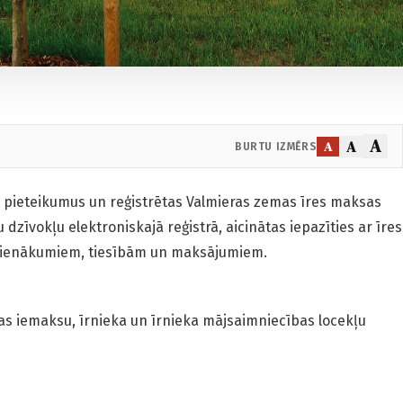
A
A
A
BURTU IZMĒRS
s pieteikumus un reģistrētas Valmieras zemas īres maksas
zīvokļu elektroniskajā reģistrā, aicinātas iepazīties ar īres
pienākumiem, tiesībām un maksājumiem.
s iemaksu, īrnieka un īrnieka mājsaimniecības locekļu