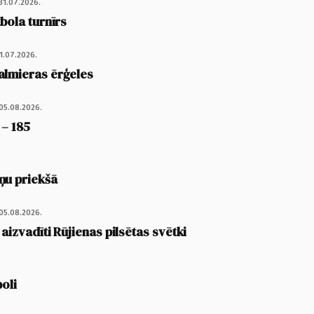
31.07.2026.
tbola turnīrs
1.07.2026.
almieras ērģeles
05.08.2026.
 – 185
ņu priekšā
05.08.2026.
 aizvadīti Rūjienas pilsētas svētki
poli