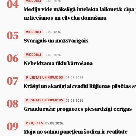
04
05.08.2026.
VIEDOKĻI
Mediju vide mākslīgā intelekta laikmetā: cīņa p
uzticēšanos un cilvēku domāšanu
05
05.08.2026.
VIEDOKĻI
Svarīgais un mazsvarīgais
06
05.08.2026.
VIEDOKĻI
Nebeidzama tīklu kārtošana
07
05.08.2026.
PILSĒTĀS UN NOVADOS
Krāšņi un skanīgi aizvadīti Rūjienas pilsētas s
08
05.08.2026.
PILSĒTĀS UN NOVADOS
Graudu raža: prognozes piesardzīgi cerīgas
09
05.08.2026.
PROJEKTS
Māja no salmu paneļiem šodien ir realitāte