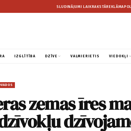
SLUDINĀJUMI LAIKRAKSTĀ
REKLĀMA
POL
RA
IZGLĪTĪBA
DZĪVE
VALMIERIETIS
VIEDOKĻI
OVADOS
eras zemas īres m
dzīvokļu dzīvojam