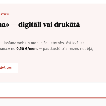
ISTIKU
a» — digitāli vai drukātā
— lasāma web un mobilajās lietotnēs. Vai izvēlies
iesma»
no
9,50 €/mēn.
— pastkastē trīs reizes nedēļā,
DĀVĀJUMI