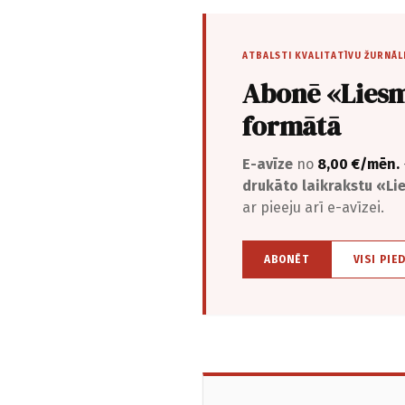
ATBALSTI KVALITATĪVU ŽURNĀL
Abonē «Liesm
formātā
E-avīze
no
8,00 €/mēn.
drukāto laikrakstu «L
ar pieeju arī e-avīzei.
ABONĒT
VISI PIE