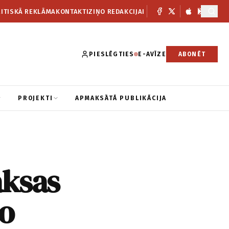
ITISKĀ REKLĀMA
KONTAKTI
ZIŅO REDAKCIJAI
PIESLĒGTIES
E-AVĪZE
ABONĒT
PROJEKTI
APMAKSĀTĀ PUBLIKĀCIJA
aksas
o