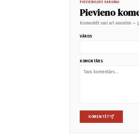
PIEVIENOJIES SARUNAI
Pievieno kom
Komentēt vari arī anonīmi — p
VĀRDS
KOMENTĀRS
KOMENTĒT