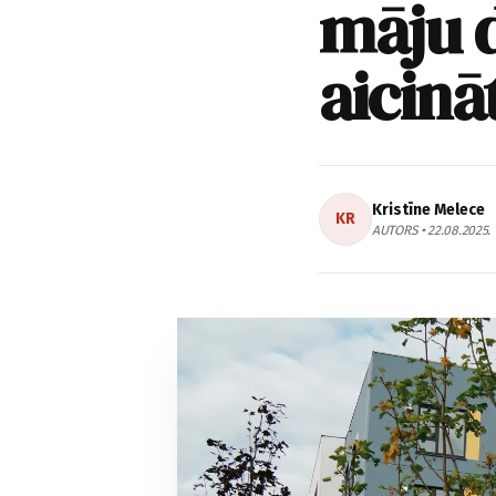
māju d
aicinā
Kristīne Melece
KR
AUTORS • 22.08.2025.