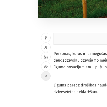
Personas, kuras ir iesnieguša
daudzdzīvokļu dzīvojamo māju d
līguma nosacījumiem – pušu 
Līgums paredz drošības nauda
dzīvesvietas deklarēšanu.