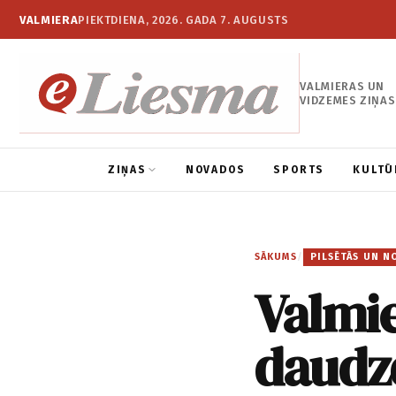
VALMIERA
PIEKTDIENA, 2026. GADA 7. AUGUSTS
VALMIERAS UN
VIDZEMES ZIŅAS
ZIŅAS
NOVADOS
SPORTS
KULTŪ
SĀKUMS
/
PILSĒTĀS UN N
Valmi
daudz