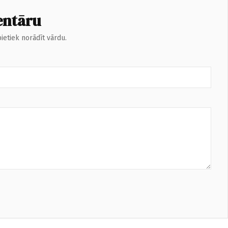
entāru
ietiek norādīt vārdu.