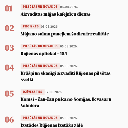
01
04.08.2026.
PILSĒTĀS UN NOVADOS
Aizvadītas mājas kafejnīcu dienas
02
05.08.2026.
PROJEKTS
Māja no salmu paneļiem šodien ir realitāte
03
05.08.2026.
PILSĒTĀS UN NOVADOS
Rūjienas aptiekai – 185
04
05.08.2026.
PILSĒTĀS UN NOVADOS
Krāšņi un skanīgi aizvadīti Rūjienas pilsētas
svētki
05
07.08.2026.
DZĪVESSTILS
Komsi – čau-čau puika no Somijas. Ik vasaru
Valmierā
06
05.08.2026.
PILSĒTĀS UN NOVADOS
Izstādes Rūjienas Izstāžu zālē