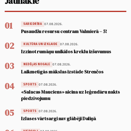
Jaunākie
01
07.08.2026.
SABIEDRĪBA
Pusaudžu resursu centram Valmierā – 5!
02
07.08.2026.
KULTŪRA UN IZKLAIDE
Izzinot rumāņu unikālos kreklu izšuvumus
03
07.08.2026.
NEDĒĻAS NOGALE
Laikmetīgās mākslas izstāde Strenčos
04
07.08.2026.
SPORTS
«Salacas Mauciens» aicina uz leģendāru nakts
piedzīvojumu
05
07.08.2026.
SPORTS
Izlases vārtsargi nav glābēji Daliņā