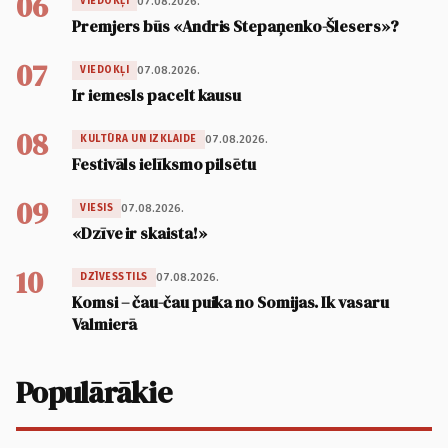
06
07.08.2026.
VIEDOKĻI
Premjers būs «Andris Stepaņenko-Šlesers»?
07
07.08.2026.
VIEDOKĻI
Ir iemesls pacelt kausu
08
07.08.2026.
KULTŪRA UN IZKLAIDE
Festivāls ielīksmo pilsētu
09
07.08.2026.
VIESIS
«Dzīve ir skaista!»
10
07.08.2026.
DZĪVESSTILS
Komsi – čau-čau puika no Somijas. Ik vasaru
Valmierā
Populārākie