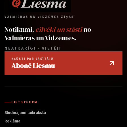
VALMIERAS UN VIDZEMES ZIŅAS
Notikumi,
cilvēki un stāsti
no
Valmieras un Vidzemes.
NEATKARĪGI · VIETĒJI
KĻŪSTI PAR LASĪTĀJU
Abonē Liesmu
LIETOTĀJIEM
Sludinājumi laikrakstā
Reklāma