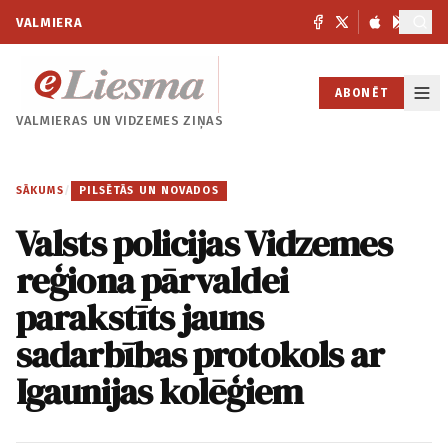
VALMIERA
ABONĒT
VALMIERAS UN
VIDZEMES ZIŅAS
SĀKUMS
/
PILSĒTĀS UN NOVADOS
Valsts policijas Vidzemes
reģiona pārvaldei
parakstīts jauns
sadarbības protokols ar
Igaunijas kolēģiem