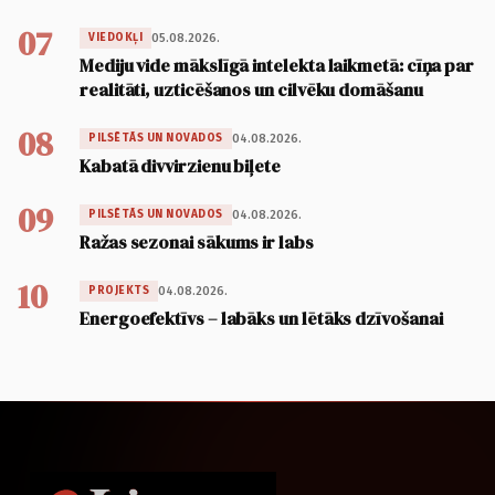
07
05.08.2026.
VIEDOKĻI
Mediju vide mākslīgā intelekta laikmetā: cīņa par
realitāti, uzticēšanos un cilvēku domāšanu
08
04.08.2026.
PILSĒTĀS UN NOVADOS
Kabatā divvirzienu biļete
09
04.08.2026.
PILSĒTĀS UN NOVADOS
Ražas sezonai sākums ir labs
10
04.08.2026.
PROJEKTS
Energoefektīvs – labāks un lētāks dzīvošanai