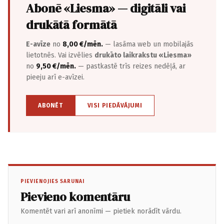
Abonē «Liesma» — digitāli vai
drukātā formātā
E-avīze
no
8,00 €/mēn.
— lasāma web un mobilajās
lietotnēs. Vai izvēlies
drukāto laikrakstu «Liesma»
no
9,50 €/mēn.
— pastkastē trīs reizes nedēļā, ar
pieeju arī e-avīzei.
ABONĒT
VISI PIEDĀVĀJUMI
PIEVIENOJIES SARUNAI
Pievieno komentāru
Komentēt vari arī anonīmi — pietiek norādīt vārdu.