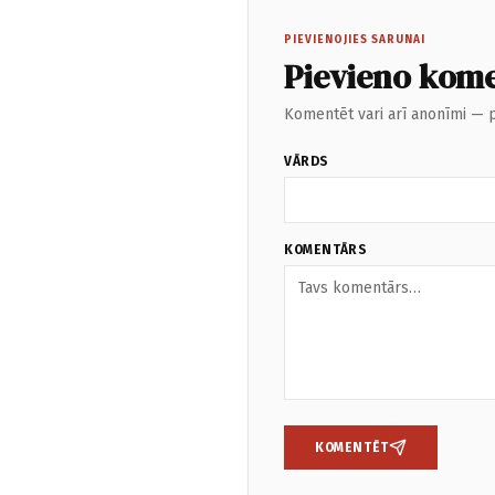
PIEVIENOJIES SARUNAI
Pievieno kom
Komentēt vari arī anonīmi — p
VĀRDS
KOMENTĀRS
KOMENTĒT