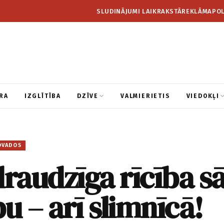
SLUDINĀJUMI LAIKRAKSTĀ
REKLĀMA
POL
RA
IZGLĪTĪBA
DZĪVE
VALMIERIETIS
VIEDOKĻI
OVADOS
draudzīga rīcība s
ību – arī slimnīcā!