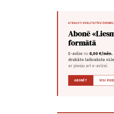
ATBALSTI KVALITATĪVU ŽURNĀL
Abonē «Liesm
formātā
E-avīze
no
8,00 €/mēn.
drukāto laikrakstu «L
ar pieeju arī e-avīzei.
ABONĒT
VISI PIE