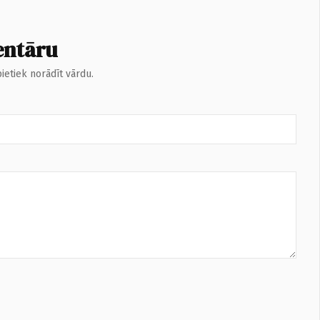
entāru
ietiek norādīt vārdu.