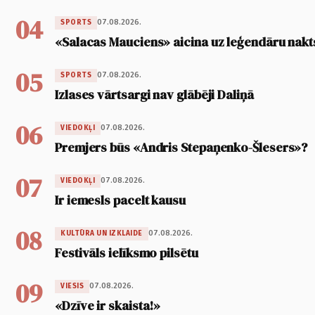
04
07.08.2026.
SPORTS
«Salacas Mauciens» aicina uz leģendāru nakt
05
07.08.2026.
SPORTS
Izlases vārtsargi nav glābēji Daliņā
06
07.08.2026.
VIEDOKĻI
Premjers būs «Andris Stepaņenko-Šlesers»?
07
07.08.2026.
VIEDOKĻI
Ir iemesls pacelt kausu
08
07.08.2026.
KULTŪRA UN IZKLAIDE
Festivāls ielīksmo pilsētu
09
07.08.2026.
VIESIS
«Dzīve ir skaista!»