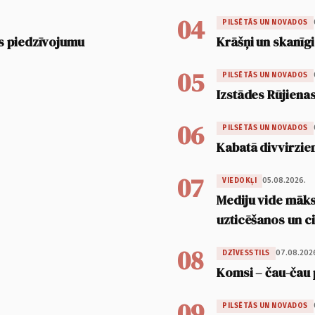
04
PILSĒTĀS UN NOVADOS
s piedzīvojumu
Krāšņi un skanīgi
05
PILSĒTĀS UN NOVADOS
Izstādes Rūjienas
06
PILSĒTĀS UN NOVADOS
Kabatā divvirzien
07
05.08.2026.
VIEDOKĻI
Mediju vide māksl
uzticēšanos un 
08
07.08.202
DZĪVESSTILS
Komsi – čau-čau 
09
PILSĒTĀS UN NOVADOS