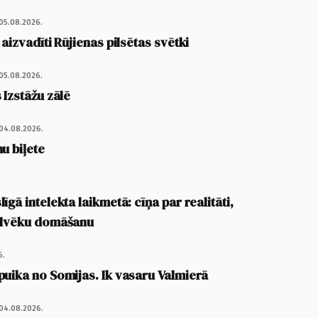
05.08.2026.
 aizvadīti Rūjienas pilsētas svētki
05.08.2026.
 Izstāžu zālē
04.08.2026.
u biļete
īgā intelekta laikmetā: cīņa par realitāti,
cilvēku domāšanu
6.
puika no Somijas. Ik vasaru Valmierā
04.08.2026.