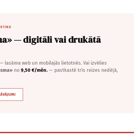
ISTIKU
a» — digitāli vai drukātā
— lasāma web un mobilajās lietotnēs. Vai izvēlies
iesma»
no
9,50 €/mēn.
— pastkastē trīs reizes nedēļā,
DĀVĀJUMI