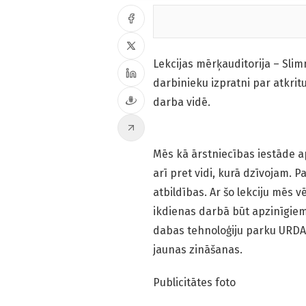
Lekcijas mērķauditorija – Slimn
darbinieku izpratni par atkrit
darba vidē.
Mēs kā ārstniecības iestāde ap
arī pret vidi, kurā dzīvojam. 
atbildības. Ar šo lekciju mēs 
ikdienas darbā būt apzinīgie
dabas tehnoloģiju parku URDA
jaunas zināšanas.
Publicitātes foto