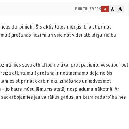
A
A
A
BURTU IZMĒRS
īcas darbinieki. Šīs aktivitātes mērķis bija stiprināt
umu šķirošanas nozīmi un veicināt videi atbildīgu rīcību
zināmies savu atbildību ne tikai pret pacientu veselību, bet
Pareiza atkritumu šķirošana ir neatņemama daļa no šīs
vēlamies stiprināt darbinieku zināšanas un iedvesmot
m – jo katrs mūsu lēmums atstāj nospiedumu nākotnē. Ar
 sadarbojamies jau vairākus gadus, un katra sadarbība nes