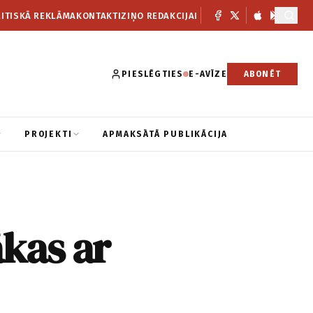
ITISKĀ REKLĀMA
KONTAKTI
ZIŅO REDAKCIJAI
PIESLĒGTIES
E-AVĪZE
ABONĒT
PROJEKTI
APMAKSĀTĀ PUBLIKĀCIJA
ākas ar