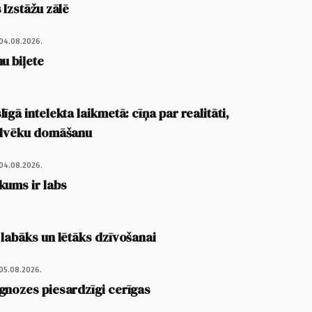
 Izstāžu zālē
04.08.2026.
u biļete
īgā intelekta laikmetā: cīņa par realitāti,
cilvēku domāšanu
04.08.2026.
kums ir labs
 labāks un lētāks dzīvošanai
05.08.2026.
gnozes piesardzīgi cerīgas