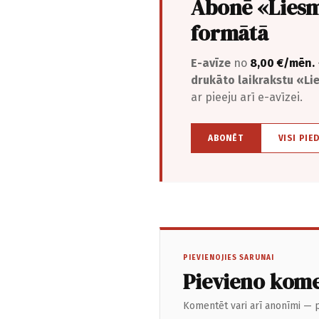
Abonē «Liesm
formātā
E-avīze
no
8,00 €/mēn.
drukāto laikrakstu «L
ar pieeju arī e-avīzei.
ABONĒT
VISI PIE
PIEVIENOJIES SARUNAI
Pievieno kom
Komentēt vari arī anonīmi — p