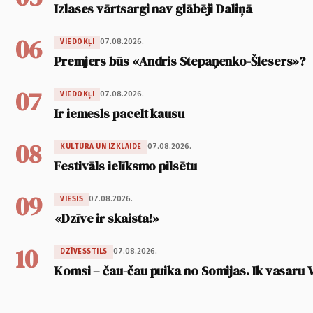
Izlases vārtsargi nav glābēji Daliņā
06
07.08.2026.
VIEDOKĻI
Premjers būs «Andris Stepaņenko-Šlesers»?
07
07.08.2026.
VIEDOKĻI
Ir iemesls pacelt kausu
08
07.08.2026.
KULTŪRA UN IZKLAIDE
Festivāls ielīksmo pilsētu
09
07.08.2026.
VIESIS
«Dzīve ir skaista!»
10
07.08.2026.
DZĪVESSTILS
Komsi – čau-čau puika no Somijas. Ik vasaru 