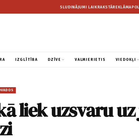
SLUDINĀJUMI LAIKRAKSTĀ
REKLĀMA
POL
RA
IZGLĪTĪBA
DZĪVE
VALMIERIETIS
VIEDOKĻI
OVADOS
kā liek uzsvaru uz
zi