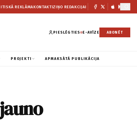
ITISKĀ REKLĀMA
KONTAKTI
ZIŅO REDAKCIJAI
PIESLĒGTIES
E-AVĪZE
ABONĒT
PROJEKTI
APMAKSĀTĀ PUBLIKĀCIJA
 jauno