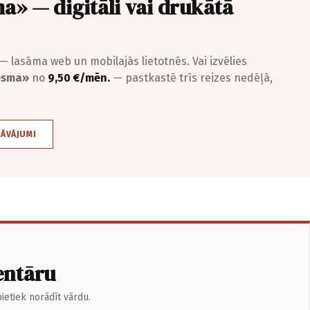
a» — digitāli vai drukātā
— lasāma web un mobilajās lietotnēs. Vai izvēlies
iesma»
no
9,50 €/mēn.
— pastkastē trīs reizes nedēļā,
DĀVĀJUMI
entāru
ietiek norādīt vārdu.