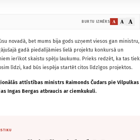
A
A
A
BURTU IZMĒRS
ūsu novadā, bet mums bija gods uzņemt viesos gan ministru,
ājušajā gadā piedalījāmies lielā projektu konkursā un
iem ierīkot skaistu spēļu laukumu. Prieks redzēt, ka tas tiek
im līdzi, kad būs iespēja startēt citos līdzīgos projektos.
ģionālās attīstības ministrs Raimonds Čudars pie Vilpulkas
as Ingas Bergas atbraucis ar ciemkukuli.
ISTIKU