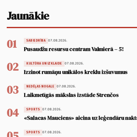
Jaunākie
01
07.08.2026.
SABIEDRĪBA
Pusaudžu resursu centram Valmierā – 5!
02
07.08.2026.
KULTŪRA UN IZKLAIDE
Izzinot rumāņu unikālos kreklu izšuvumus
03
07.08.2026.
NEDĒĻAS NOGALE
Laikmetīgās mākslas izstāde Strenčos
04
07.08.2026.
SPORTS
«Salacas Mauciens» aicina uz leģendāru nakt
05
07.08.2026.
SPORTS