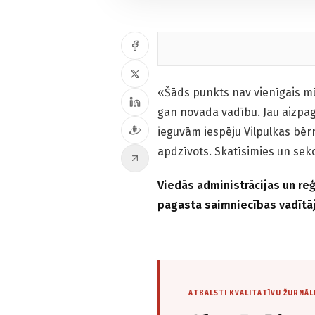
«Šāds punkts nav vienīgais m
gan novada vadību. Jau aizpag
ieguvām iespēju Vilpulkas bērn
apdzīvots. Skatīsimies un sekos
Viedās administrācijas un re
pagasta saimniecības vadītāj
ATBALSTI KVALITATĪVU ŽURNĀL