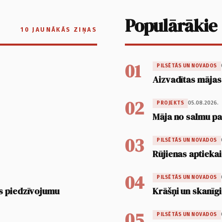
Populārākie
10 JAUNĀKĀS ZIŅAS
01
PILSĒTĀS UN NOVADOS
Aizvadītas mājas
02
05.08.2026.
PROJEKTS
Māja no salmu pan
03
PILSĒTĀS UN NOVADOS
Rūjienas aptiekai
04
PILSĒTĀS UN NOVADOS
s piedzīvojumu
Krāšņi un skanīgi
05
PILSĒTĀS UN NOVADOS