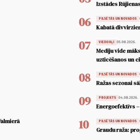
Izstādes Rūjienas
06
PILSĒTĀS UN NOVADOS
Kabatā divvirzien
07
05.08.2026.
VIEDOKĻI
Mediju vide māksl
uzticēšanos un 
08
PILSĒTĀS UN NOVADOS
Ražas sezonai sā
09
04.08.2026.
PROJEKTS
Energoefektīvs –
10
Valmierā
PILSĒTĀS UN NOVADOS
Graudu raža: pro