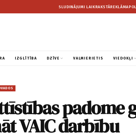
SLUDINĀJUMI LAIKRAKSTĀ
REKLĀMA
POL
RA
IZGLĪTĪBA
DZĪVE
VALMIERIETIS
VIEDOKĻI
OVADOS
ttīstības padome 
nāt VAIC darbību