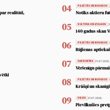
04
PILSĒTĀS UN NOVADOS
ar realitāti,
Notiks aktieru fu
05
3
KULTŪRA UN IZKLAIDE
140 gadus skan V
06
PILSĒTĀS UN NOVADOS
Rūjienas aptiekai
07
31.07.2026.
SABIEDRĪBA
Vērienīgu pārmai
vētki
08
PILSĒTĀS UN NOVADOS
Krāšņi un skanīgi
09
31.07.2026.
VIESIS
Pievilkušies pret