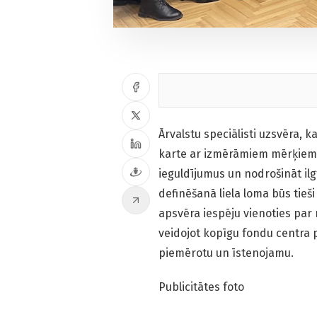
Ārvalstu speciālisti uzsvēra, k
karte ar izmērāmiem mērķiem 
ieguldījumus un nodrošināt i
definēšanā liela loma būs tie
apsvēra iespēju vienoties par
veidojot kopīgu fondu centra 
piemērotu un īstenojamu.
Publicitātes foto