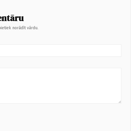
entāru
ietiek norādīt vārdu.