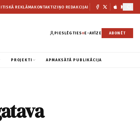
ITISKĀ REKLĀMA
KONTAKTI
ZIŅO REDAKCIJAI
PIESLĒGTIES
E-AVĪZE
ABONĒT
PROJEKTI
APMAKSĀTĀ PUBLIKĀCIJA
gatava