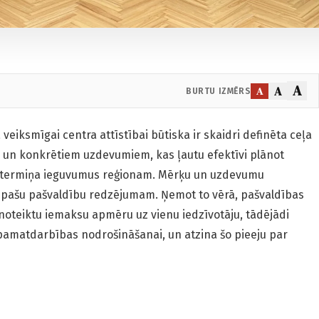
A
A
A
BURTU IZMĒRS
a veiksmīgai centra attīstībai būtiska ir skaidri definēta ceļa
un konkrētiem uzdevumiem, kas ļautu efektīvi plānot
lgtermiņa ieguvumus reģionam. Mērķu un uzdevumu
ši pašu pašvaldību redzējumam. Ņemot to vērā, pašvaldības
 noteiktu iemaksu apmēru uz vienu iedzīvotāju, tādējādi
pamatdarbības nodrošināšanai, un atzina šo pieeju par