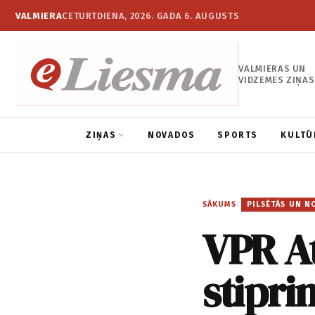
VALMIERA
CETURTDIENA, 2026. GADA 6. AUGUSTS
VALMIERAS UN
VIDZEMES ZIŅAS
ZIŅAS
NOVADOS
SPORTS
KULTŪ
SĀKUMS
/
PILSĒTĀS UN N
VPR A
stipri