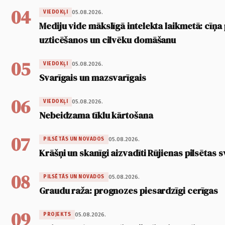
04
05.08.2026.
VIEDOKĻI
Mediju vide mākslīgā intelekta laikmetā: cīņa p
uzticēšanos un cilvēku domāšanu
05
05.08.2026.
VIEDOKĻI
Svarīgais un mazsvarīgais
06
05.08.2026.
VIEDOKĻI
Nebeidzama tīklu kārtošana
07
05.08.2026.
PILSĒTĀS UN NOVADOS
Krāšņi un skanīgi aizvadīti Rūjienas pilsētas s
08
05.08.2026.
PILSĒTĀS UN NOVADOS
Graudu raža: prognozes piesardzīgi cerīgas
09
05.08.2026.
PROJEKTS