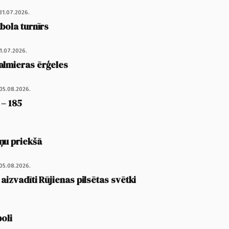
31.07.2026.
tbola turnīrs
1.07.2026.
almieras ērģeles
05.08.2026.
 – 185
ņu priekšā
05.08.2026.
 aizvadīti Rūjienas pilsētas svētki
poli