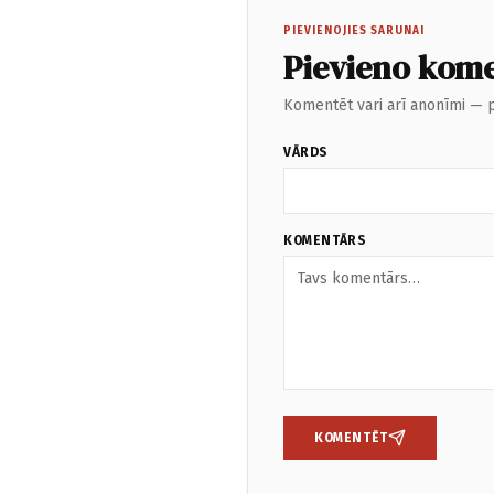
PIEVIENOJIES SARUNAI
Pievieno kom
Komentēt vari arī anonīmi — p
VĀRDS
KOMENTĀRS
KOMENTĒT