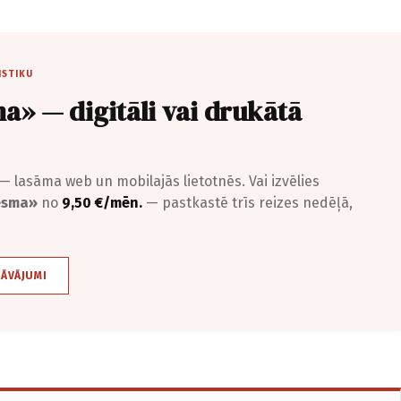
ISTIKU
a» — digitāli vai drukātā
— lasāma web un mobilajās lietotnēs. Vai izvēlies
iesma»
no
9,50 €/mēn.
— pastkastē trīs reizes nedēļā,
DĀVĀJUMI