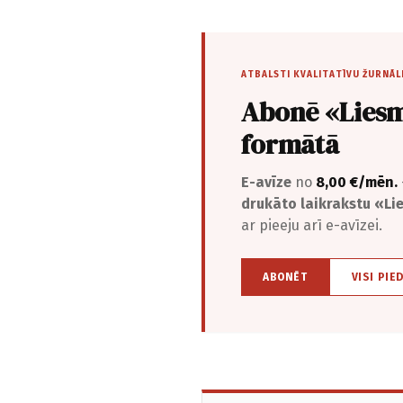
ATBALSTI KVALITATĪVU ŽURNĀL
Abonē «Liesm
formātā
E-avīze
no
8,00 €/mēn.
drukāto laikrakstu «L
ar pieeju arī e-avīzei.
ABONĒT
VISI PIE