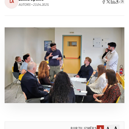
LA
AUTORS • 23.04.2025.
A
A
A
BURTU IZMĒRS