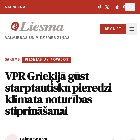
VALMIERA
ABONĒT
VALMIERAS UN
VIDZEMES ZIŅAS
SĀKUMS
/
PILSĒTĀS UN NOVADOS
VPR Grieķijā gūst
starptautisku pieredzi
klimata noturības
stiprināšanai
Laima Spalva