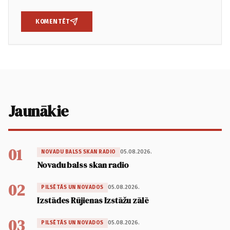
KOMENTĒT
Jaunākie
01
05.08.2026.
NOVADU BALSS SKAN RADIO
Novadu balss skan radio
02
05.08.2026.
PILSĒTĀS UN NOVADOS
Izstādes Rūjienas Izstāžu zālē
03
05.08.2026.
PILSĒTĀS UN NOVADOS