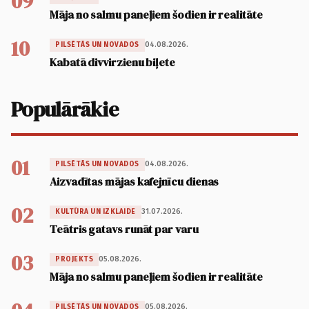
09
Māja no salmu paneļiem šodien ir realitāte
10
04.08.2026.
PILSĒTĀS UN NOVADOS
Kabatā divvirzienu biļete
Populārākie
01
04.08.2026.
PILSĒTĀS UN NOVADOS
Aizvadītas mājas kafejnīcu dienas
02
31.07.2026.
KULTŪRA UN IZKLAIDE
Teātris gatavs runāt par varu
03
05.08.2026.
PROJEKTS
Māja no salmu paneļiem šodien ir realitāte
05.08.2026.
PILSĒTĀS UN NOVADOS