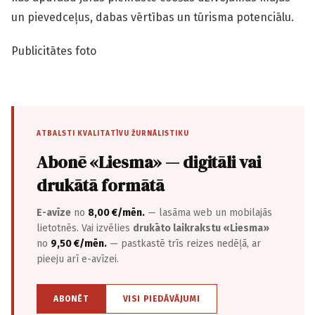
un pievedceļus, dabas vērtības un tūrisma potenciālu.
Publicitātes foto
ATBALSTI KVALITATĪVU ŽURNĀLISTIKU
Abonē «Liesma» — digitāli vai
drukātā formātā
E-avīze
no
8,00 €/mēn.
— lasāma web un mobilajās
lietotnēs. Vai izvēlies
drukāto laikrakstu «Liesma»
no
9,50 €/mēn.
— pastkastē trīs reizes nedēļā, ar
pieeju arī e-avīzei.
ABONĒT
VISI PIEDĀVĀJUMI