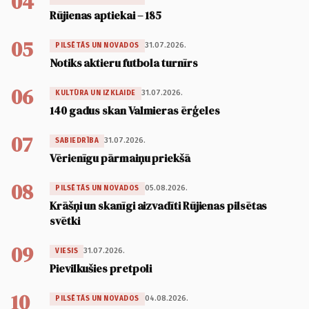
04
Rūjienas aptiekai – 185
05
31.07.2026.
PILSĒTĀS UN NOVADOS
Notiks aktieru futbola turnīrs
06
31.07.2026.
KULTŪRA UN IZKLAIDE
140 gadus skan Valmieras ērģeles
07
31.07.2026.
SABIEDRĪBA
Vērienīgu pārmaiņu priekšā
08
05.08.2026.
PILSĒTĀS UN NOVADOS
Krāšņi un skanīgi aizvadīti Rūjienas pilsētas
svētki
09
31.07.2026.
VIESIS
Pievilkušies pretpoli
10
04.08.2026.
PILSĒTĀS UN NOVADOS