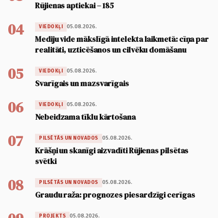
Rūjienas aptiekai – 185
04
05.08.2026.
VIEDOKĻI
Mediju vide mākslīgā intelekta laikmetā: cīņa par
realitāti, uzticēšanos un cilvēku domāšanu
05
05.08.2026.
VIEDOKĻI
Svarīgais un mazsvarīgais
06
05.08.2026.
VIEDOKĻI
Nebeidzama tīklu kārtošana
07
05.08.2026.
PILSĒTĀS UN NOVADOS
Krāšņi un skanīgi aizvadīti Rūjienas pilsētas
svētki
08
05.08.2026.
PILSĒTĀS UN NOVADOS
Graudu raža: prognozes piesardzīgi cerīgas
05.08.2026.
PROJEKTS