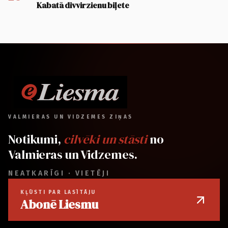
Kabatā divvirzienu biļete
VALMIERAS UN VIDZEMES ZIŅAS
Notikumi,
cilvēki un stāsti
no
Valmieras un Vidzemes.
NEATKARĪGI · VIETĒJI
KĻŪSTI PAR LASĪTĀJU
Abonē Liesmu