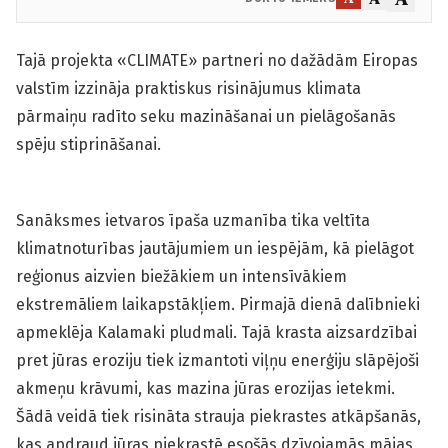
Tajā projekta «CLIMATE» partneri no dažādām Eiropas
valstīm izzināja praktiskus risinājumus klimata
pārmaiņu radīto seku mazināšanai un pielāgošanās
spēju stiprināšanai.
Sanāksmes ietvaros īpaša uzmanība tika veltīta
klimatnoturības jautājumiem un iespējām, kā pielāgot
reģionus aizvien biežākiem un intensīvākiem
ekstremāliem laikapstākļiem. Pirmajā dienā dalībnieki
apmeklēja Kalamaki pludmali. Tajā krasta aizsardzībai
pret jūras eroziju tiek izmantoti viļņu enerģiju slāpējoši
akmeņu krāvumi, kas mazina jūras erozijas ietekmi.
Šādā veidā tiek risināta strauja piekrastes atkāpšanās,
kas apdraud jūras piekrastē esošās dzīvojamās mājas