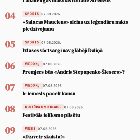
Laikmetīgās mākslas izstāde Strenčos
04
07.08.2026.
SPORTS
«Salacas Mauciens» aicina uz leģendāru nakts
piedzīvojumu
05
07.08.2026.
SPORTS
Izlases vārtsargi nav glābēji Daliņā
06
07.08.2026.
VIEDOKĻI
Premjers būs «Andris Stepaņenko-Šlesers»?
07
07.08.2026.
VIEDOKĻI
Ir iemesls pacelt kausu
08
07.08.2026.
KULTŪRA UN IZKLAIDE
Festivāls ielīksmo pilsētu
09
07.08.2026.
VIESIS
«Dzīve ir skaista!»