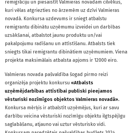
remigrāciju un piesaistīt Valmieras novadam cilvēkus,
kuri vēlas atgriezties no ārzemēm uz dzīvi Valmieras
novadā. Konkursa uzdevums ir sniegt atbalstu
remigrantu dibinātu uzņēmumu izveidei un darbības
uzsākšanai, atbalstot jaunu produktu un/vai
pakalpojumu radīšanu un attīstīšanu. Atbalsts tiek
sniegts tikai remigrantu dibinātiem uzņēmumiem. Viena
projekta maksimālais atbalsta apjoms ir 12000 eiro.
Valmieras novada pašvaldība šogad pirmo reizi
organizēja projektu konkursu
«
Atbalsts
uzņēmējdarbības attīstībai publiski pieejamos
vēsturiski nozīmīgos objektos Valmieras novadā
»
.
Konkursa mērķis ir atbalstīt uzņēmējus, kuri ar savu
darbību veicina vēsturiski nozīmīgu objektu ilgtspējīgu
saglabāšanu, atjauno vai uztur vēsturisko vidi.
Konkursam paredzētais pašvaldības budžets 2024.