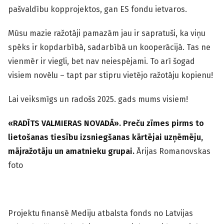
pašvaldību kopprojektos, gan ES fondu ietvaros.
Mūsu mazie ražotāji pamazām jau ir sapratuši, ka viņu
spēks ir kopdarbībā, sadarbībā un kooperācijā. Tas ne
vienmēr ir viegli, bet nav neiespējami. To arī šogad
visiem novēlu – tapt par stipru vietējo ražotāju kopienu!
Lai veiksmīgs un radošs 2025. gads mums visiem!
«
RADĪTS VALMIERAS NOVADĀ
»
. Preču zīmes pirms to
lietošanas tiesību izsniegšanas kārtējai uzņēmēju,
mājražotāju un amatnieku grupai.
Ārijas Romanovskas
foto
Projektu finansē Mediju atbalsta fonds no Latvijas