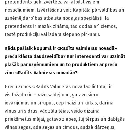
pretendents tiek izvērtēts, vai atbilst visiem
nosacījumiem. Izvērtēšanu veic Kapitāla pārvaldības un
uzņēmējdarbības atbalsta nodaļas speciālisti. Ja
pretendents ir mazāk zināms, tad dodas arī ciemos,
testē produkciju vai izdara slepeno pirkumu.
Kāda pašlaik kopumā ir «Radīts Valmieras novadā»
preču klāsta daudzveidība? Kur interesenti var uzzināt
plašāk par uzņēmumiem un to produktiem ar preču
zīmi «Radīts Valmieras novadā»?
Preču zīmes «Radīts Valmieras novadā»
lietotāji ir
visdažādākie – ražo saldējumu, gatavo sieru,
ievārījumus un sīrupus, cep maizi un kūkas, darina
vīnus un sidrus, vāc zāļu tējas, veido dizaina
priekšmetus mājai, gatavo ziepes, šuj tērpus un dabīgās
vilnas segas, ada zeķes un cimdus, audzē dārzeņus,