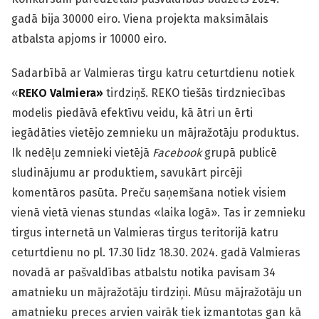
gadā bija 30000 eiro. Viena projekta maksimālais
atbalsta apjoms ir 10000 eiro.
Sadarbībā ar Valmieras tirgu katru ceturtdienu notiek
«
REKO Valmiera
»
tirdziņš. REKO tiešās tirdzniecības
modelis piedāvā efektīvu veidu, kā ātri un ērti
iegādāties vietējo zemnieku un mājražotāju produktus.
Ik nedēļu zemnieki vietējā
Facebook
grupā publicē
sludinājumu ar produktiem, savukārt pircēji
komentāros pasūta. Preču saņemšana notiek visiem
vienā vietā vienas stundas «laika logā». Tas ir zemnieku
tirgus internetā un Valmieras tirgus teritorijā katru
ceturtdienu no pl. 17.30 līdz 18.30. 2024. gadā Valmieras
novadā ar pašvaldības atbalstu notika pavisam 34
amatnieku un mājražotāju tirdziņi. Mūsu mājražotāju un
amatnieku preces arvien vairāk tiek izmantotas gan kā