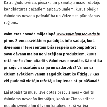
Katru gadu izvirzu, piesaku un pamatoju mazo ražotāju
kandidatūras dažādiem apbalvojumiem, kurus piešķir
Valmieras novada pašvaldība un Vidzemes plānošanas
reģions.
Valmieras novada mājaslapā
www.valmierasnovads.lv
pirms Ziemassvētkiem parādījās info sadaļa, kurā
ikvienam interesentam bija iespēja sakomplektēt
savu dāvanu maisu no vietējiem produktiem, kurus
rotā preču zīme «Radīts Valmieras novadā». Kā notika
pircēju un ražotāju saziņa un sadarbība? Vai arī uz
citiem svētkiem varam sagaidīt kaut ko līdzīgu? Kas
vēl padomā vietējo ražotāju kopienas stiprināšanai?
Lai atbalstītu mūsu izveidotās preču zīmes «Radīts
Valmieras novadā» lietotājus, kopā ar Zīmolvedības
nodaļu izveidojām dāvanu katalogu, kurā varēja