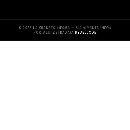
© 2026 LAIKRAKSTS LIESMA — SIA «IMANTA INFO»
PORTĀLU IZSTRĀDĀJA
RYDELCODE