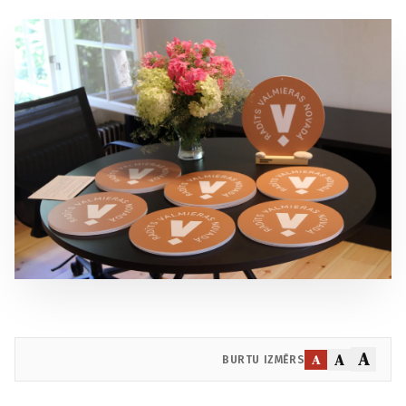
A
A
A
BURTU IZMĒRS