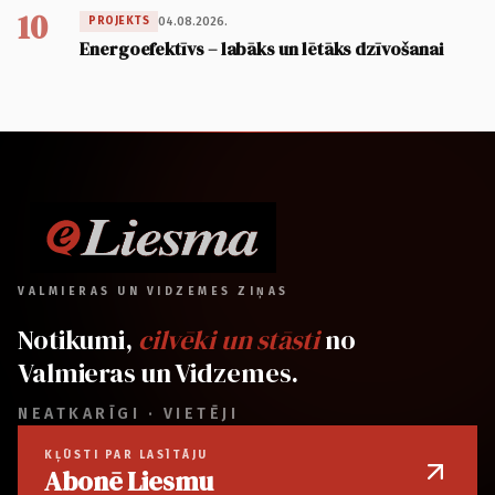
10
04.08.2026.
PROJEKTS
Energoefektīvs – labāks un lētāks dzīvošanai
VALMIERAS UN VIDZEMES ZIŅAS
Notikumi,
cilvēki un stāsti
no
Valmieras un Vidzemes.
NEATKARĪGI · VIETĒJI
KĻŪSTI PAR LASĪTĀJU
Abonē Liesmu