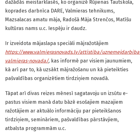
dažādās meistarklasēs, ko organizē Rūjienas Tautskola,
koprades darbnīca DARE, Valmieras tehnikums,
Mazsalacas amatu māja, Radošā Māja Strenčos, Matīšu
kultūras nams u.c. Iespēju ir daudz.
Ir izveidota mājaslapa speciāli mājražotājiem
https://www.valmierasnovads.lv/attistiba/uznemejd
arbiba
valmieras-novada/
,
kas informē par visiem jaunumiem,
kā arī par to, kā uzsākt mājražošanu un kā pieteikties
pašvaldības organizētiem tirdziņiem novadā.
Tāpat arī divas reizes mēnesī sagatavoju un izsūtu e-
pastus visiem manā datu bāzē esošajiem mazajiem
ražotājiem ar aktuālo informāciju par pieteikšanos
tirdziņiem, semināriem, pašvaldības pārstāvjiem,
atbalsta programmām u.c.