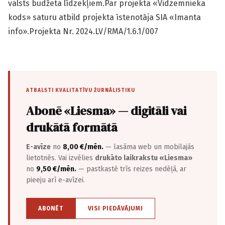
valsts budžeta līdzekļiem.Par projekta «Vidzemnieka
kods» saturu atbild projekta īstenotāja SIA «Imanta
info».Projekta Nr. 2024.LV/RMA/1.6.1/007
ATBALSTI KVALITATĪVU ŽURNĀLISTIKU
Abonē «Liesma» — digitāli vai
drukātā formātā
E-avīze
no
8,00 €/mēn.
— lasāma web un mobilajās
lietotnēs. Vai izvēlies
drukāto laikrakstu «Liesma»
no
9,50 €/mēn.
— pastkastē trīs reizes nedēļā, ar
pieeju arī e-avīzei.
ABONĒT
VISI PIEDĀVĀJUMI