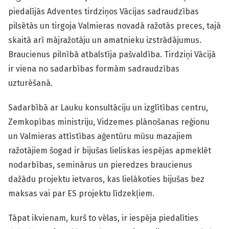
piedalījās Adventes tirdziņos Vācijas sadraudzības
pilsētās un tirgoja Valmieras novadā ražotās preces, tajā
skaitā arī mājražotāju un amatnieku izstrādājumus.
Braucienus pilnībā atbalstīja pašvaldība. Tirdziņi Vācijā
ir viena no sadarbības formām sadraudzības
uzturēšanā.
Sadarbībā ar Lauku konsultāciju un izglītības centru,
Zemkopības ministriju, Vidzemes plānošanas reģionu
un Valmieras attīstības aģentūru mūsu mazajiem
ražotājiem šogad ir bijušas lieliskas iespējas apmeklēt
nodarbības, seminārus un pieredzes braucienus
dažādu projektu ietvaros, kas lielākoties bijušas bez
maksas vai par ES projektu līdzekļiem.
Tāpat ikvienam, kurš to vēlas, ir iespēja piedalīties