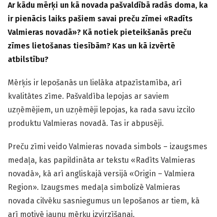
Ar kādu mērķi un kā novada pašvaldībā radās doma, ka
ir pienācis laiks pašiem savai preču zīmei «Radīts
Valmieras novadā»? Kā notiek pieteikšanās preču
zīmes lietošanas tiesībām? Kas un kā izvērtē
atbilstību?
Mērķis ir lepošanās un lielāka atpazīstamība, arī
kvalitātes zīme. Pašvaldība lepojas ar saviem
uzņēmējiem, un uzņēmēji lepojas, ka rada savu izcilo
produktu Valmieras novadā. Tas ir abpusēji.
Preču zīmi veido Valmieras novada simbols – izaugsmes
medaļa, kas papildināta ar tekstu «Radīts Valmieras
novadā», kā arī angliskajā versijā «Origin – Valmiera
Region». Izaugsmes medaļa simbolizē Valmieras
novada cilvēku sasniegumus un lepošanos ar tiem, kā
arī motivē jaunu mērķu izvirzīšanai.