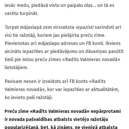
ievāc medu, piedāvā vistu un paipalu olas… un tā es
varētu turpināt.
Turpat mājaslapā zem virsraksta
Iepazīsti
sarindoti arī
visi tie ražotāji, kuriem jau piešķirta preču zīme.
Pievienotas arī mājaslapu adreses un FB konti. Ikviens
aicināts iepazīties ar piedāvājumu un dāvaniņas pasūtīt
tieši pie mūsu preču zīmes «Radīts Valmieras novadā»
lietotājiem.
Pavisam nesen ir izveidots arī FB konts «Radīts
Valmieras novadā», kur var iepazīties ar aktualitātēm,
ko ievieto paši ražotāji.
Preču zīme «Radīts Valmieras novadā» nepārprotami
ir novada pašvaldības atbalsts vietējo ražotāju
popularizēšanā, bet, kā zināms, ne vienīgā atbalsta