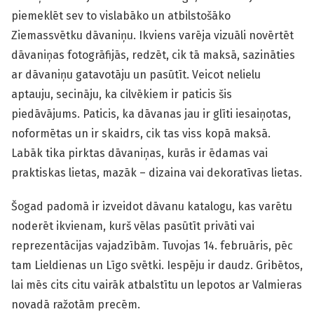
piemeklēt sev to vislabāko un atbilstošāko
Ziemassvētku dāvaniņu. Ikviens varēja vizuāli novērtēt
dāvaniņas fotogrāfijās, redzēt, cik tā maksā, sazināties
ar dāvaniņu gatavotāju un pasūtīt. Veicot nelielu
aptauju, secināju, ka cilvēkiem ir paticis šis
piedāvājums. Paticis, ka dāvanas jau ir glīti iesaiņotas,
noformētas un ir skaidrs, cik tas viss kopā maksā.
Labāk tika pirktas dāvaniņas, kurās ir ēdamas vai
praktiskas lietas, mazāk – dizaina vai dekoratīvas lietas.
Šogad padomā ir izveidot dāvanu katalogu, kas varētu
noderēt ikvienam, kurš vēlas pasūtīt privāti vai
reprezentācijas vajadzībām. Tuvojas 14. februāris, pēc
tam Lieldienas un Līgo svētki. Iespēju ir daudz. Gribētos,
lai mēs cits citu vairāk atbalstītu un lepotos ar Valmieras
novadā ražotām precēm.