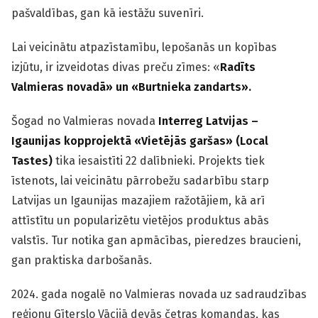
pašvaldības, gan kā iestāžu suvenīri.
Lai veicinātu atpazīstamību, lepošanās un kopības
izjūtu, ir izveidotas divas preču zīmes: «
Radīts
Valmieras novadā
»
un
«
Burtnieka zandarts
»
.
Šogad no Valmieras novada
Interreg Latvijas –
Igaunijas kopprojektā
«
Vietējās garšas
»
(Local
Tastes)
tika iesaistīti 22 dalībnieki. Projekts tiek
īstenots, lai veicinātu pārrobežu sadarbību starp
Latvijas un Igaunijas mazajiem ražotājiem, kā arī
attīstītu un popularizētu vietējos produktus abās
valstīs. Tur notika gan apmācības, pieredzes braucieni,
gan praktiska darbošanās.
2024. gada nogalē no Valmieras novada uz sadraudzības
reģionu Gīterslo Vācijā devās četras komandas, kas