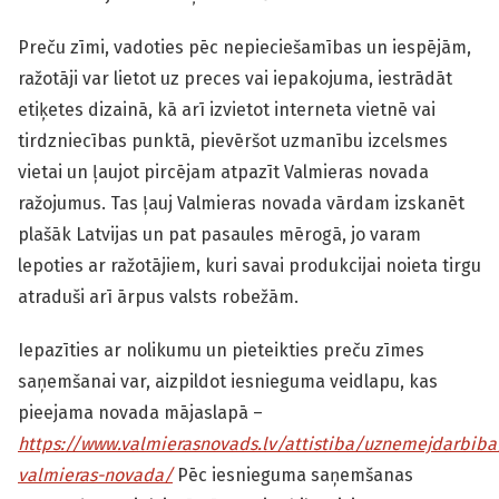
Preču zīmi, vadoties pēc nepieciešamības un iespējām,
ražotāji var lietot uz preces vai iepakojuma, iestrādāt
etiķetes dizainā, kā arī izvietot interneta vietnē vai
tirdzniecības punktā, pievēršot uzmanību izcelsmes
vietai un ļaujot pircējam atpazīt Valmieras novada
ražojumus. Tas ļauj Valmieras novada vārdam izskanēt
plašāk Latvijas un pat pasaules mērogā, jo varam
lepoties ar ražotājiem, kuri savai produkcijai noieta tirgu
atraduši arī ārpus valsts robežām.
Iepazīties ar nolikumu un pieteikties preču zīmes
saņemšanai var, aizpildot iesnieguma veidlapu, kas
pieejama novada mājaslapā –
https://www.valmierasnovads.lv/attistiba/uznemejdarbiba/
valmieras-novada/
Pēc iesnieguma saņemšanas