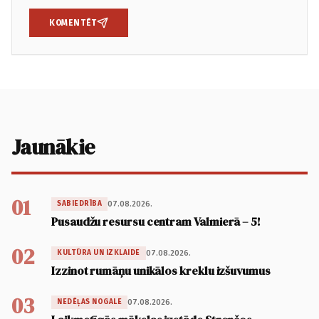
KOMENTĒT
Jaunākie
01
07.08.2026.
SABIEDRĪBA
Pusaudžu resursu centram Valmierā – 5!
02
07.08.2026.
KULTŪRA UN IZKLAIDE
Izzinot rumāņu unikālos kreklu izšuvumus
03
07.08.2026.
NEDĒĻAS NOGALE