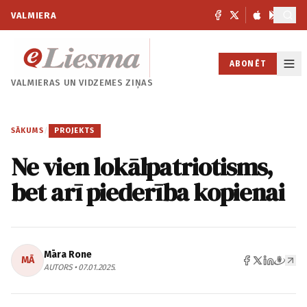
VALMIERA
ABONĒT
VALMIERAS UN
VIDZEMES ZIŅAS
SĀKUMS
/
PROJEKTS
Ne vien lokālpatriotisms,
bet arī piederība kopienai
Māra Rone
MĀ
AUTORS • 07.01.2025.