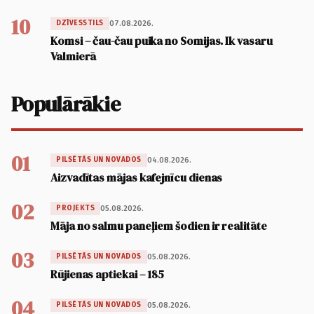
10
07.08.2026.
DZĪVESSTILS
Komsi – čau-čau puika no Somijas. Ik vasaru
Valmierā
Populārākie
01
04.08.2026.
PILSĒTĀS UN NOVADOS
Aizvadītas mājas kafejnīcu dienas
02
05.08.2026.
PROJEKTS
Māja no salmu paneļiem šodien ir realitāte
03
05.08.2026.
PILSĒTĀS UN NOVADOS
Rūjienas aptiekai – 185
04
05.08.2026.
PILSĒTĀS UN NOVADOS