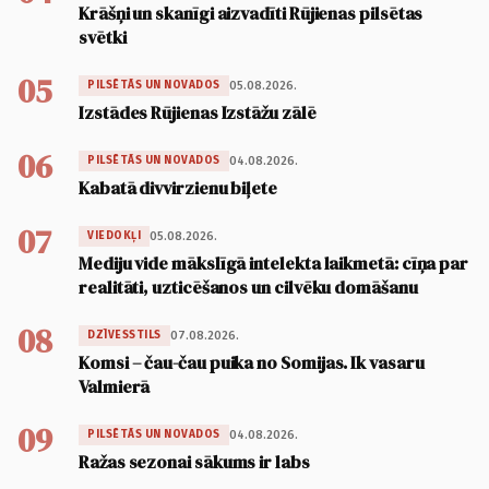
Krāšņi un skanīgi aizvadīti Rūjienas pilsētas
svētki
05
05.08.2026.
PILSĒTĀS UN NOVADOS
Izstādes Rūjienas Izstāžu zālē
06
04.08.2026.
PILSĒTĀS UN NOVADOS
Kabatā divvirzienu biļete
07
05.08.2026.
VIEDOKĻI
Mediju vide mākslīgā intelekta laikmetā: cīņa par
realitāti, uzticēšanos un cilvēku domāšanu
08
07.08.2026.
DZĪVESSTILS
Komsi – čau-čau puika no Somijas. Ik vasaru
Valmierā
09
04.08.2026.
PILSĒTĀS UN NOVADOS
Ražas sezonai sākums ir labs