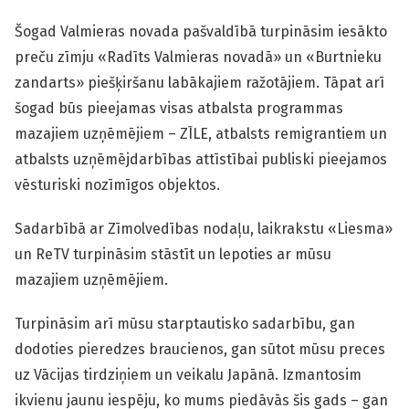
Šogad Valmieras novada pašvaldībā turpināsim iesākto
preču zīmju «Radīts Valmieras novadā» un «Burtnieku
zandarts» piešķiršanu labākajiem ražotājiem. Tāpat arī
šogad būs pieejamas visas atbalsta programmas
mazajiem uzņēmējiem – ZĪLE, atbalsts remigrantiem un
atbalsts uzņēmējdarbības attīstībai publiski pieejamos
vēsturiski nozīmīgos objektos.
Sadarbībā ar Zīmolvedības nodaļu, laikrakstu «Liesma»
un ReTV turpināsim stāstīt un lepoties ar mūsu
mazajiem uzņēmējiem.
Turpināsim arī mūsu starptautisko sadarbību, gan
dodoties pieredzes braucienos, gan sūtot mūsu preces
uz Vācijas tirdziņiem un veikalu Japānā. Izmantosim
ikvienu jaunu iespēju, ko mums piedāvās šis gads – gan