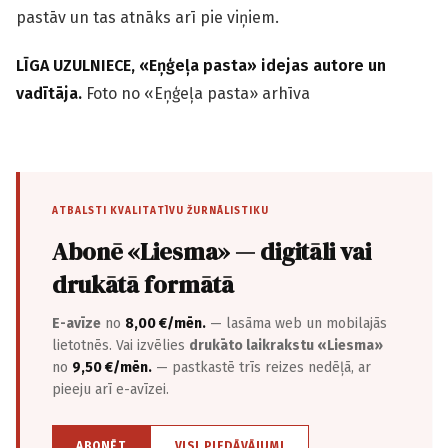
pastāv un tas atnāks arī pie viņiem.
LĪGA UZULNIECE, «Eņģeļa pasta» idejas autore un
vadītāja.
Foto no «Eņģeļa pasta» arhīva
ATBALSTI KVALITATĪVU ŽURNĀLISTIKU
Abonē «Liesma» — digitāli vai
drukātā formātā
E-avīze
no
8,00 €/mēn.
— lasāma web un mobilajās
lietotnēs. Vai izvēlies
drukāto laikrakstu «Liesma»
no
9,50 €/mēn.
— pastkastē trīs reizes nedēļā, ar
pieeju arī e-avīzei.
ABONĒT
VISI PIEDĀVĀJUMI