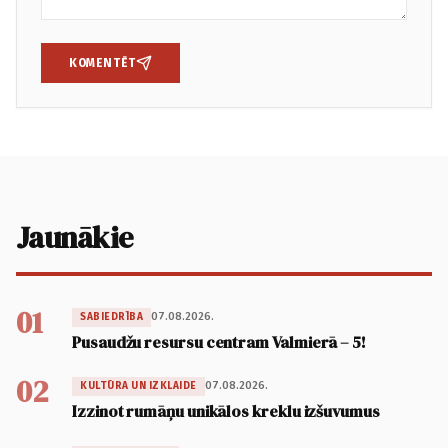
KOMENTĒT
Jaunākie
01
07.08.2026.
SABIEDRĪBA
Pusaudžu resursu centram Valmierā – 5!
02
07.08.2026.
KULTŪRA UN IZKLAIDE
Izzinot rumāņu unikālos kreklu izšuvumus