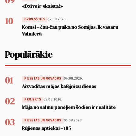
09
«Dzīve ir skaista!»
10
07.08.2026.
DZĪVESSTILS
Komsi – čau-čau puika no Somijas. Ik vasaru
Valmierā
Populārākie
01
04.08.2026.
PILSĒTĀS UN NOVADOS
Aizvadītas mājas kafejnīcu dienas
02
05.08.2026.
PROJEKTS
Māja no salmu paneļiem šodien ir realitāte
03
05.08.2026.
PILSĒTĀS UN NOVADOS
Rūjienas aptiekai – 185