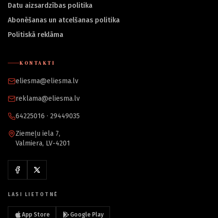
Datu aizsardzības politika
Abonēšanas un atcelšanas politika
Politiskā reklāma
KONTAKTI
eliesma@eliesma.lv
reklama@eliesma.lv
64225016 · 29449035
Ziemeļu iela 7,
Valmiera, LV-4201
LASI LIETOTNĒ
App Store
Google Play