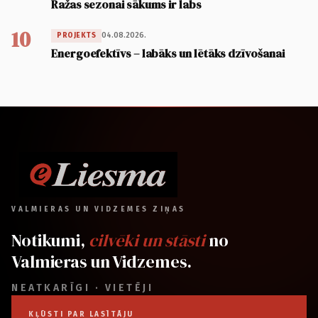
Ražas sezonai sākums ir labs
10
04.08.2026.
PROJEKTS
Energoefektīvs – labāks un lētāks dzīvošanai
VALMIERAS UN VIDZEMES ZIŅAS
Notikumi,
cilvēki un stāsti
no
Valmieras un Vidzemes.
NEATKARĪGI · VIETĒJI
KĻŪSTI PAR LASĪTĀJU