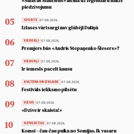
«Salacas Mauciens» aicina uz leģendāru nakts
piedzīvojumu
05
07.08.2026.
SPORTS
Izlases vārtsargi nav glābēji Daliņā
06
07.08.2026.
VIEDOKĻI
Premjers būs «Andris Stepaņenko-Šlesers»?
07
07.08.2026.
VIEDOKĻI
Ir iemesls pacelt kausu
08
07.08.2026.
KULTŪRA UN IZKLAIDE
Festivāls ielīksmo pilsētu
09
07.08.2026.
VIESIS
«Dzīve ir skaista!»
10
07.08.2026.
DZĪVESSTILS
Komsi – čau-čau puika no Somijas. Ik vasaru