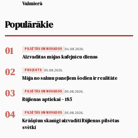
Valmierā
Populārākie
01
04.08.2026.
PILSĒTĀS UN NOVADOS
Aizvadītas mājas kafejnīcu dienas
02
05.08.2026.
PROJEKTS
Māja no salmu paneļiem šodien ir realitāte
03
05.08.2026.
PILSĒTĀS UN NOVADOS
Rūjienas aptiekai – 185
04
05.08.2026.
PILSĒTĀS UN NOVADOS
Krāšņi un skanīgi aizvadīti Rūjienas pilsētas
svētki