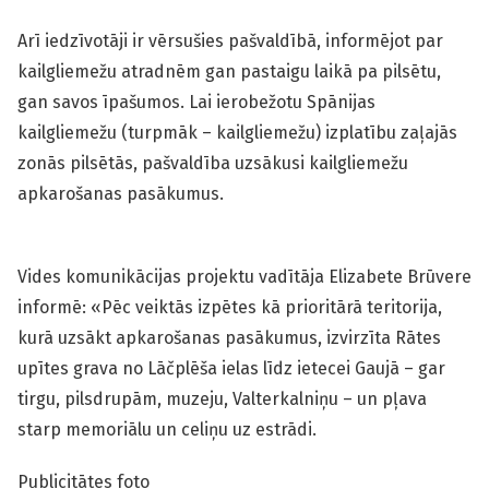
Arī iedzīvotāji ir vērsušies pašvaldībā, informējot par
kailgliemežu atradnēm gan pastaigu laikā pa pilsētu,
gan savos īpašumos. Lai ierobežotu Spānijas
kailgliemežu (turpmāk – kailgliemežu) izplatību zaļajās
zonās pilsētās, pašvaldība uzsākusi kailgliemežu
apkarošanas pasākumus.
Vides komunikācijas projektu vadītāja Elizabete Brūvere
informē: «Pēc veiktās izpētes kā prioritārā teritorija,
kurā uzsākt apkarošanas pasākumus, izvirzīta Rātes
upītes grava no Lāčplēša ielas līdz ietecei Gaujā – gar
tirgu, pilsdrupām, muzeju, Valterkalniņu – un pļava
starp memoriālu un celiņu uz estrādi.
Publicitātes foto