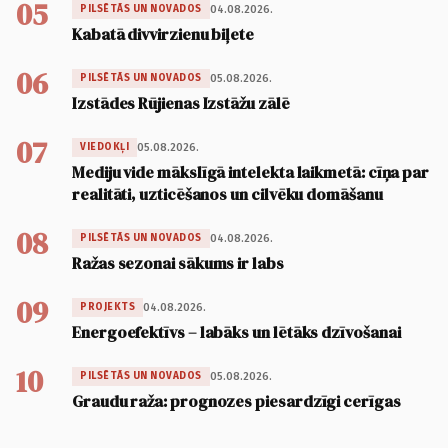
05
04.08.2026.
PILSĒTĀS UN NOVADOS
Kabatā divvirzienu biļete
06
05.08.2026.
PILSĒTĀS UN NOVADOS
Izstādes Rūjienas Izstāžu zālē
07
05.08.2026.
VIEDOKĻI
Mediju vide mākslīgā intelekta laikmetā: cīņa par
realitāti, uzticēšanos un cilvēku domāšanu
08
04.08.2026.
PILSĒTĀS UN NOVADOS
Ražas sezonai sākums ir labs
09
04.08.2026.
PROJEKTS
Energoefektīvs – labāks un lētāks dzīvošanai
10
05.08.2026.
PILSĒTĀS UN NOVADOS
Graudu raža: prognozes piesardzīgi cerīgas