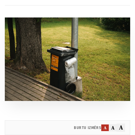
A
A
A
BURTU IZMĒRS