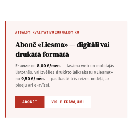
ATBALSTI KVALITATĪVU ŽURNĀLISTIKU
Abonē «Liesma» — digitāli vai
drukātā formātā
E-avīze
no
8,00 €/mēn.
— lasāma web un mobilajās
lietotnēs. Vai izvēlies
drukāto laikrakstu «Liesma»
no
9,50 €/mēn.
— pastkastē trīs reizes nedēļā, ar
pieeju arī e-avīzei.
ABONĒT
VISI PIEDĀVĀJUMI