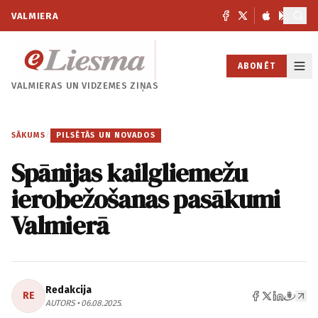
VALMIERA
ABONĒT
VALMIERAS UN
VIDZEMES ZIŅAS
SĀKUMS
/
PILSĒTĀS UN NOVADOS
Spānijas kailgliemežu
ierobežošanas pasākumi
Valmierā
Redakcija
RE
AUTORS • 06.08.2025.