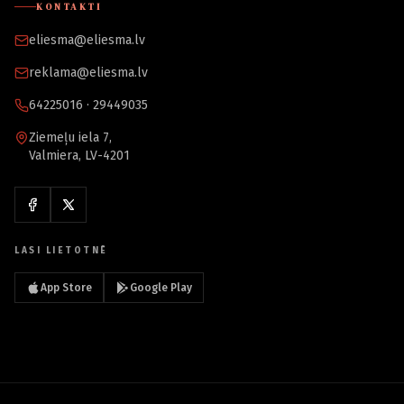
KONTAKTI
eliesma@eliesma.lv
reklama@eliesma.lv
64225016 · 29449035
Ziemeļu iela 7,
Valmiera, LV-4201
LASI LIETOTNĒ
App Store
Google Play