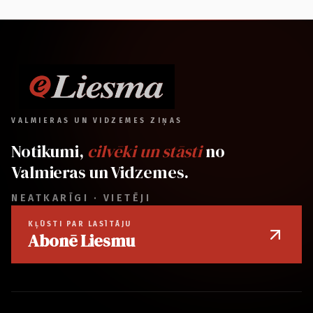
VALMIERAS UN VIDZEMES ZIŅAS
Notikumi,
cilvēki un stāsti
no
Valmieras un Vidzemes.
NEATKARĪGI · VIETĒJI
KĻŪSTI PAR LASĪTĀJU
Abonē Liesmu