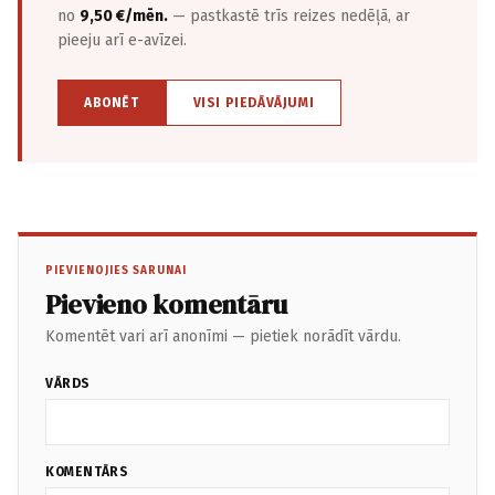
no
9,50 €/mēn.
— pastkastē trīs reizes nedēļā, ar
pieeju arī e-avīzei.
ABONĒT
VISI PIEDĀVĀJUMI
PIEVIENOJIES SARUNAI
Pievieno komentāru
Komentēt vari arī anonīmi — pietiek norādīt vārdu.
VĀRDS
KOMENTĀRS