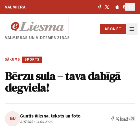
VALMIERA
ABONĒT
VALMIERAS UN
VIDZEMES ZIŅAS
SĀKUMS
/
SPORTS
Bērzu sula – tava dabīgā
degviela!
Guntis Vīksna, teksts un foto
GU
AUTORS • 14.04.2026.