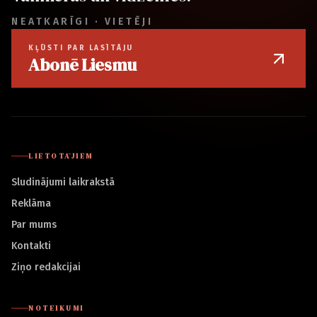
NEATKARĪGI · VIETĒJI
KĻŪSTI PAR LASĪTĀJU
Abonē Liesmu
LIETOTĀJIEM
Sludinājumi laikrakstā
Reklāma
Par mums
Kontakti
Ziņo redakcijai
NOTEIKUMI