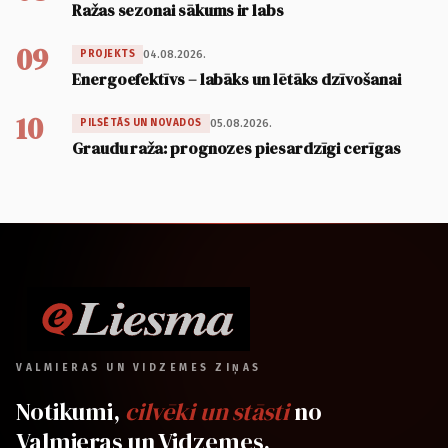
Ražas sezonai sākums ir labs
09
04.08.2026.
PROJEKTS
Energoefektīvs – labāks un lētāks dzīvošanai
10
05.08.2026.
PILSĒTĀS UN NOVADOS
Graudu raža: prognozes piesardzīgi cerīgas
VALMIERAS UN VIDZEMES ZIŅAS
Notikumi,
cilvēki un stāsti
no
Valmieras un Vidzemes.