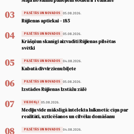
Māja no salmu paneļiem šodien ir realitāte
03
05.08.2026.
PILSĒTĀS UN NOVADOS
Rūjienas aptiekai – 185
04
05.08.2026.
PILSĒTĀS UN NOVADOS
Krāšņi un skanīgi aizvadīti Rūjienas pilsētas
svētki
05
04.08.2026.
PILSĒTĀS UN NOVADOS
Kabatā divvirzienu biļete
06
05.08.2026.
PILSĒTĀS UN NOVADOS
Izstādes Rūjienas Izstāžu zālē
07
05.08.2026.
VIEDOKĻI
Mediju vide mākslīgā intelekta laikmetā: cīņa par
realitāti, uzticēšanos un cilvēku domāšanu
08
04.08.2026.
PILSĒTĀS UN NOVADOS