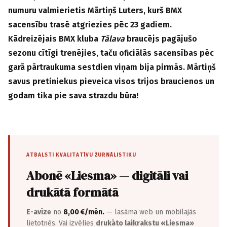
numuru valmierietis Mārtiņš Luters, kurš BMX
sacensību trasē atgriezies pēc 23 gadiem.
Kādreizējais BMX kluba
Tālava
braucējs pagājušo
sezonu cītīgi trenējies, taču oficiālās sacensības pēc
garā pārtraukuma sestdien viņam bija pirmās. Mārtiņš
savus pretiniekus pieveica visos trijos braucienos un
godam tika pie sava strazdu būra!
ATBALSTI KVALITATĪVU ŽURNĀLISTIKU
Abonē «Liesma» — digitāli vai
drukātā formātā
E-avīze
no
8,00 €/mēn.
— lasāma web un mobilajās
lietotnēs. Vai izvēlies
drukāto laikrakstu «Liesma»