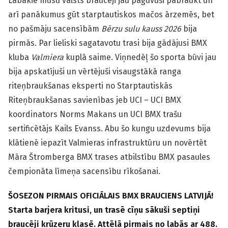
Labākie mūsu valsts braucēji jau paguvuši pabraukt un
arī panākumus gūt starptautiskos mačos ārzemēs, bet
no pašmāju sacensībām
Bērzu sulu kauss 2026
bija
pirmās. Par lieliski sagatavotu trasi bija gādājusi BMX
kluba
Valmiera
kuplā saime. Viņnedēļ šo sporta būvi jau
bija apskatījuši un vērtējuši visaugstākā ranga
riteņbraukšanas eksperti no Starptautiskās
Riteņbraukšanas savienības jeb UCI – UCI BMX
koordinators Norms Makans un UCI BMX trašu
sertificētājs Kails Evanss. Abu šo kungu uzdevums bija
klātienē iepazīt Valmieras infrastruktūru un novērtēt
Māra Štromberga BMX trases atbilstību BMX pasaules
čempionāta līmeņa sacensību rīkošanai.
ŠOSEZON PIRMAIS OFICIĀLAIS BMX BRAUCIENS LATVIJĀ!
Starta barjera kritusi, un trasē cīņu sākuši septiņi
braucēji krūzeru klasē. Attēlā pirmais no labās ar 488.