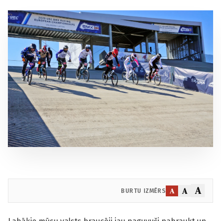
A
A
A
BURTU IZMĒRS