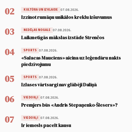
02
07.08.2026.
KULTŪRA UN IZKLAIDE
Izzinot rumāņu unikālos kreklu izšuvumus
03
07.08.2026.
NEDĒĻAS NOGALE
Laikmetīgās mākslas izstāde Strenčos
04
07.08.2026.
SPORTS
«Salacas Mauciens» aicina uz leģendāru nakts
piedzīvojumu
05
07.08.2026.
SPORTS
Izlases vārtsargi nav glābēji Daliņā
06
07.08.2026.
VIEDOKĻI
Premjers būs «Andris Stepaņenko-Šlesers»?
07
07.08.2026.
VIEDOKĻI
Ir iemesls pacelt kausu