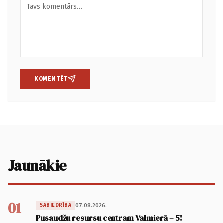
KOMENTĒT
Jaunākie
01
07.08.2026.
SABIEDRĪBA
Pusaudžu resursu centram Valmierā – 5!