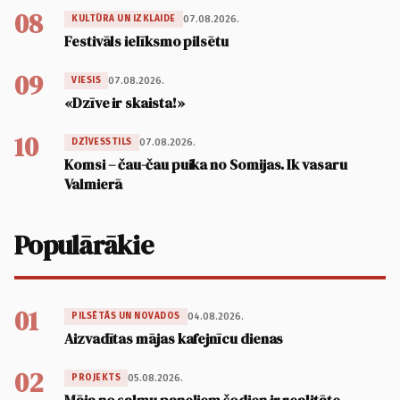
08
07.08.2026.
KULTŪRA UN IZKLAIDE
Festivāls ielīksmo pilsētu
09
07.08.2026.
VIESIS
«Dzīve ir skaista!»
10
07.08.2026.
DZĪVESSTILS
Komsi – čau-čau puika no Somijas. Ik vasaru
Valmierā
Populārākie
01
04.08.2026.
PILSĒTĀS UN NOVADOS
Aizvadītas mājas kafejnīcu dienas
02
05.08.2026.
PROJEKTS