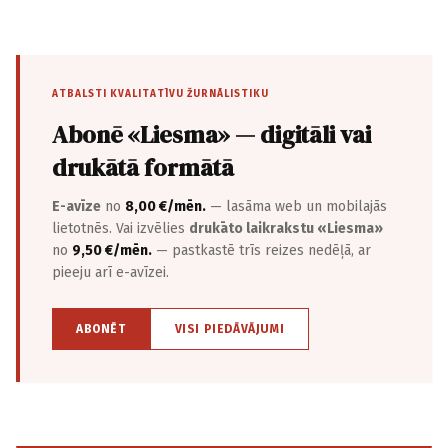
ATBALSTI KVALITATĪVU ŽURNĀLISTIKU
Abonē «Liesma» — digitāli vai
drukātā formātā
E-avīze
no
8,00 €/mēn.
— lasāma web un mobilajās
lietotnēs. Vai izvēlies
drukāto laikrakstu «Liesma»
no
9,50 €/mēn.
— pastkastē trīs reizes nedēļā, ar
pieeju arī e-avīzei.
ABONĒT
VISI PIEDĀVĀJUMI