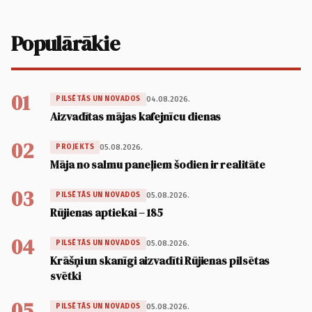
Populārākie
01
04.08.2026.
PILSĒTĀS UN NOVADOS
Aizvadītas mājas kafejnīcu dienas
02
05.08.2026.
PROJEKTS
Māja no salmu paneļiem šodien ir realitāte
03
05.08.2026.
PILSĒTĀS UN NOVADOS
Rūjienas aptiekai – 185
04
05.08.2026.
PILSĒTĀS UN NOVADOS
Krāšņi un skanīgi aizvadīti Rūjienas pilsētas
svētki
05
05.08.2026.
PILSĒTĀS UN NOVADOS