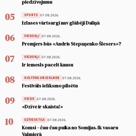
piedzīvojumu
05
07.08.2026.
SPORTS
Izlases vārtsargi nav glābēji Daliņā
06
07.08.2026.
VIEDOKĻI
Premjers būs «Andris Stepaņenko-Šlesers»?
07
07.08.2026.
VIEDOKĻI
Ir iemesls pacelt kausu
08
07.08.2026.
KULTŪRA UN IZKLAIDE
Festivāls ielīksmo pilsētu
09
07.08.2026.
VIESIS
«Dzīve ir skaista!»
10
07.08.2026.
DZĪVESSTILS
Komsi – čau-čau puika no Somijas. Ik vasaru
Valmierā