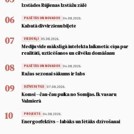
Izstādes Rūjienas Izstāžu zālē
06
04.08.2026.
PILSĒTĀS UN NOVADOS
Kabatā divvirzienu biļete
07
05.08.2026.
VIEDOKĻI
Mediju vide mākslīgā intelekta laikmetā: cīņa par
realitāti, uzticēšanos un cilvēku domāšanu
08
04.08.2026.
PILSĒTĀS UN NOVADOS
Ražas sezonai sākums ir labs
09
07.08.2026.
DZĪVESSTILS
Komsi – čau-čau puika no Somijas. Ik vasaru
Valmierā
10
04.08.2026.
PROJEKTS
Energoefektīvs – labāks un lētāks dzīvošanai