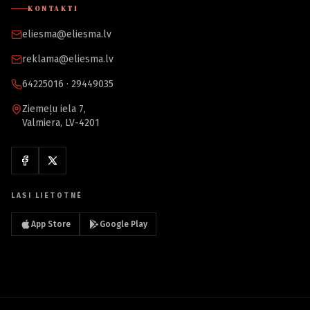
KONTAKTI
eliesma@eliesma.lv
reklama@eliesma.lv
64225016 · 29449035
Ziemeļu iela 7,
Valmiera, LV-4201
LASI LIETOTNĒ
App Store
Google Play