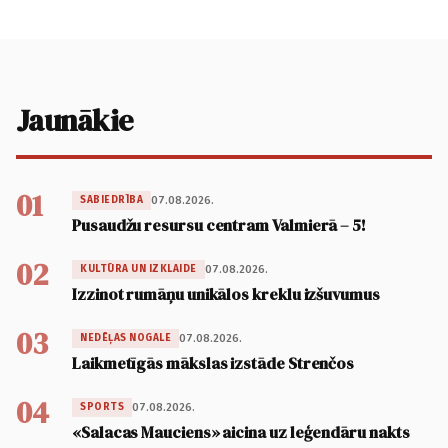
Jaunākie
01
07.08.2026.
SABIEDRĪBA
Pusaudžu resursu centram Valmierā – 5!
02
07.08.2026.
KULTŪRA UN IZKLAIDE
Izzinot rumāņu unikālos kreklu izšuvumus
03
07.08.2026.
NEDĒĻAS NOGALE
Laikmetīgās mākslas izstāde Strenčos
04
07.08.2026.
SPORTS
«Salacas Mauciens» aicina uz leģendāru nakts