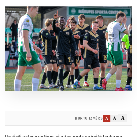
A
A
A
BURTU IZMĒRS