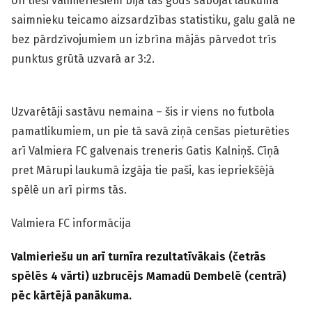
Un tieši valmieriešiem bija tas gods sabojāt laukuma
saim­nieku teicamo aizsardzības statistiku, galu galā ne
bez pārdzīvojumiem un izbrīna mājās pārvedot trīs
punktus grūtā uzvarā ar 3:2.
Uzvarētāji sastāvu nemaina – šis ir viens no futbola
pamatlikumiem, un pie tā savā ziņā cenšas pieturēties
arī Valmiera FC galvenais treneris Gatis Kalniņš. Cīņā
pret Mārupi laukumā izgāja tie paši, kas iepriekšējā
spēlē un arī pirms tās.
Valmiera FC informācija
Valmieriešu un arī turnīra rezultatīvākais (četrās
spēlēs 4 vārti) uzbrucējs Mamadū Dembelē (centrā)
pēc kārtējā panākuma.