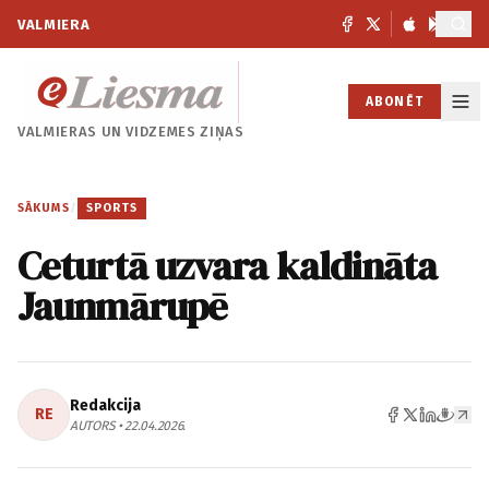
VALMIERA
ABONĒT
VALMIERAS UN
VIDZEMES ZIŅAS
SĀKUMS
/
SPORTS
Ceturtā uzvara kaldināta
Jaunmārupē
Redakcija
RE
AUTORS • 22.04.2026.