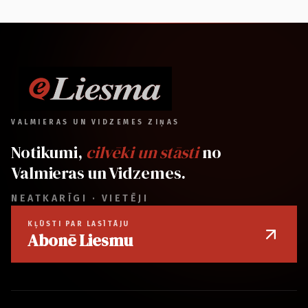
VALMIERAS UN VIDZEMES ZIŅAS
Notikumi,
cilvēki un stāsti
no
Valmieras un Vidzemes.
NEATKARĪGI · VIETĒJI
KĻŪSTI PAR LASĪTĀJU
Abonē Liesmu