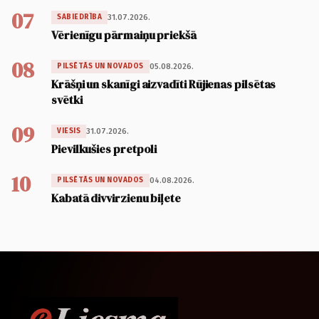
07
31.07.2026.
SABIEDRĪBA
Vērienīgu pārmaiņu priekšā
08
05.08.2026.
PILSĒTĀS UN NOVADOS
Krāšņi un skanīgi aizvadīti Rūjienas pilsētas
svētki
09
31.07.2026.
VIESIS
Pievilkušies pretpoli
10
04.08.2026.
PILSĒTĀS UN NOVADOS
Kabatā divvirzienu biļete