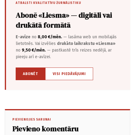
ATBALSTI KVALITATĪVU ŽURNĀLISTIKU
Abonē «Liesma» — digitāli vai
drukātā formātā
E-avīze
no
8,00 €/mēn.
— lasāma web un mobilajās
lietotnēs. Vai izvēlies
drukāto laikrakstu «Liesma»
no
9,50 €/mēn.
— pastkastē trīs reizes nedēļā, ar
pieeju arī e-avīzei.
ABONĒT
VISI PIEDĀVĀJUMI
PIEVIENOJIES SARUNAI
Pievieno komentāru