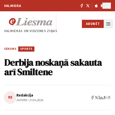
VALMIERA
ABONĒT
VALMIERAS UN
VIDZEMES ZIŅAS
SĀKUMS
/
SPORTS
Derbija noskaņā sakauta
arī Smiltene
Redakcija
RE
AUTORS • 21.04.2026.