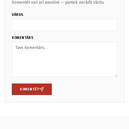
Komentēt vari arī anonīmi — pietiek norādīt vārdu.
VĀRDS
KOMENTĀRS
KOMENTĒT