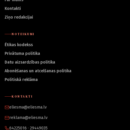
Kontakti
Ziņo redakcijai
NOTEIKUMI
Ētikas kodekss
Privātuma politika
Datu aizsardzības politika
Abonēšanas un atcelšanas politika
Politiskā reklāma
KONTAKTI
eliesma@eliesma.lv
reklama@eliesma.lv
64225016 · 29449035