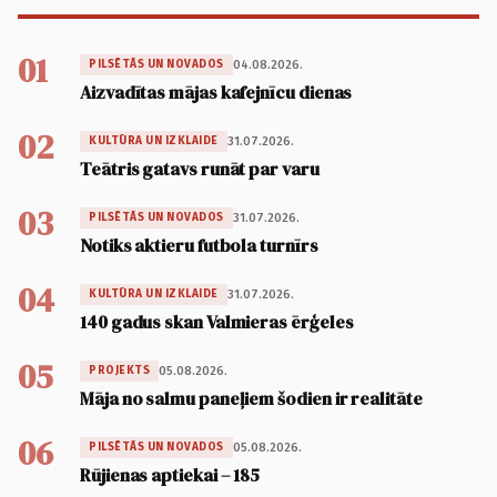
01
04.08.2026.
PILSĒTĀS UN NOVADOS
Aizvadītas mājas kafejnīcu dienas
02
31.07.2026.
KULTŪRA UN IZKLAIDE
Teātris gatavs runāt par varu
03
31.07.2026.
PILSĒTĀS UN NOVADOS
Notiks aktieru futbola turnīrs
04
31.07.2026.
KULTŪRA UN IZKLAIDE
140 gadus skan Valmieras ērģeles
05
05.08.2026.
PROJEKTS
Māja no salmu paneļiem šodien ir realitāte
06
05.08.2026.
PILSĒTĀS UN NOVADOS
Rūjienas aptiekai – 185