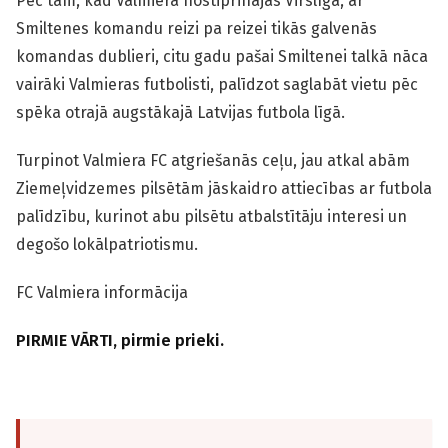
Pēc tam, kad Valmiera nostiprinājās Virslīgā, ar
Smiltenes komandu reizi pa reizei tikās galvenās
komandas dublieri, citu gadu pašai Smiltenei talkā nāca
vairāki Valmieras futbolisti, palīdzot saglabāt vietu pēc
spēka otrajā augstākajā Latvijas futbola līgā.
Turpinot Valmiera FC atgriešanās ceļu, jau atkal abām
Ziemeļvidzemes pilsētām jāskaidro attiecības ar futbola
palīdzību, kurinot abu pilsētu atbalstītāju interesi un
degošo lokālpatriotismu.
FC Valmiera informācija
PIRMIE VĀRTI, pirmie prieki.