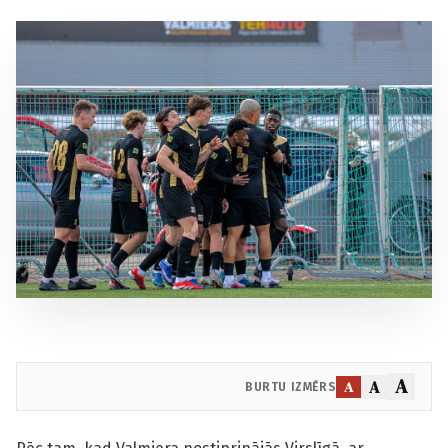
A
A
A
BURTU IZMĒRS