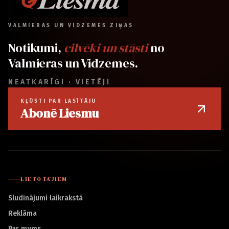
VALMIERAS UN VIDZEMES ZIŅAS
Notikumi,
cilvēki un stāsti
no
Valmieras un Vidzemes.
NEATKARĪGI · VIETĒJI
KĻŪSTI PAR LASĪTĀJU
Abonē Liesmu
LIETOTĀJIEM
Sludinājumi laikrakstā
Reklāma
Par mums