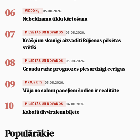
06
05.08.2026.
VIEDOKĻI
Nebeidzama tīklu kārtošana
07
05.08.2026.
PILSĒTĀS UN NOVADOS
Krāšņi un skanīgi aizvadīti Rūjienas pilsētas
svētki
08
05.08.2026.
PILSĒTĀS UN NOVADOS
Graudu raža: prognozes piesardzīgi cerīgas
09
05.08.2026.
PROJEKTS
Māja no salmu paneļiem šodien ir realitāte
10
04.08.2026.
PILSĒTĀS UN NOVADOS
Kabatā divvirzienu biļete
Populārākie