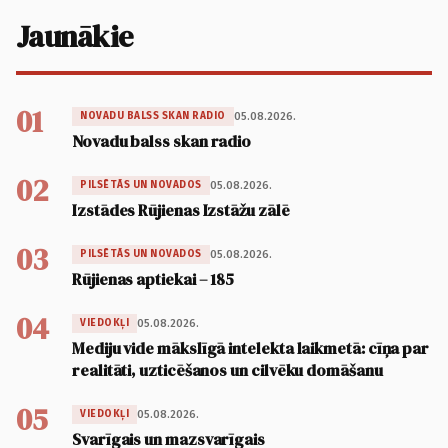
Jaunākie
01
05.08.2026.
NOVADU BALSS SKAN RADIO
Novadu balss skan radio
02
05.08.2026.
PILSĒTĀS UN NOVADOS
Izstādes Rūjienas Izstāžu zālē
03
05.08.2026.
PILSĒTĀS UN NOVADOS
Rūjienas aptiekai – 185
04
05.08.2026.
VIEDOKĻI
Mediju vide mākslīgā intelekta laikmetā: cīņa par
realitāti, uzticēšanos un cilvēku domāšanu
05
05.08.2026.
VIEDOKĻI
Svarīgais un mazsvarīgais