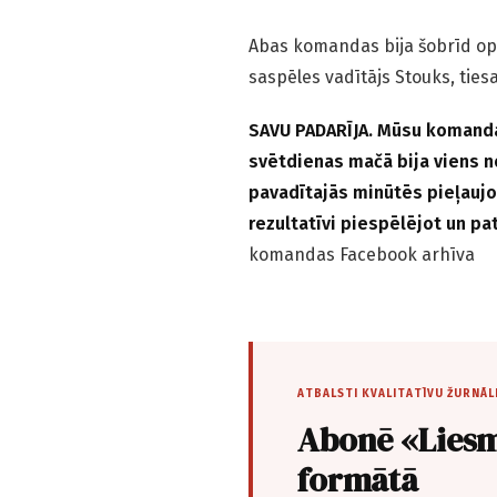
Abas komandas bija šobrīd opt
saspēles vadītājs Stouks, ties
SAVU PADARĪJA. Mūsu komandas
svētdienas mačā bija viens n
pavadītajās minūtēs pieļaujot
rezultatīvi piespēlējot un pa
komandas Facebook arhīva
ATBALSTI KVALITATĪVU ŽURNĀL
Abonē «Liesm
formātā