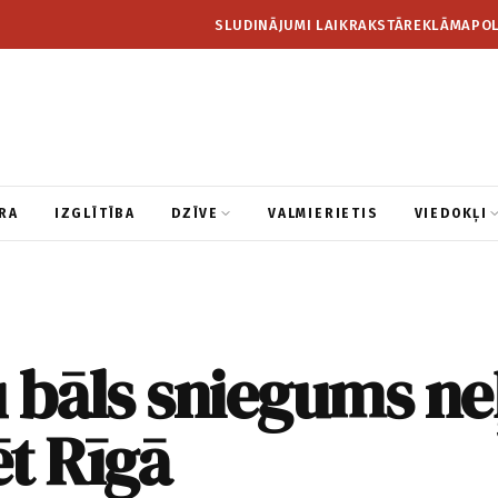
SLUDINĀJUMI LAIKRAKSTĀ
REKLĀMA
POL
RA
IZGLĪTĪBA
DZĪVE
VALMIERIETIS
VIEDOKĻI
 bāls sniegums ne
t Rīgā