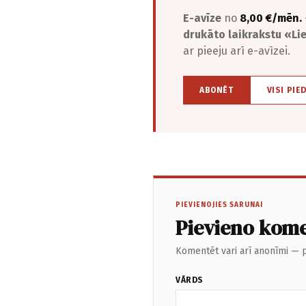
E-avīze
no
8,00 €/mēn.
drukāto laikrakstu «L
ar pieeju arī e-avīzei.
ABONĒT
VISI PIE
PIEVIENOJIES SARUNAI
Pievieno kom
Komentēt vari arī anonīmi — p
VĀRDS