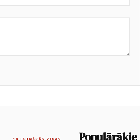
Populārākie
10 JAUNĀKĀS ZIŅAS