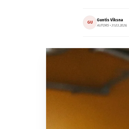
Guntis Vīksna
GU
AUTORS • 31.03.2026.