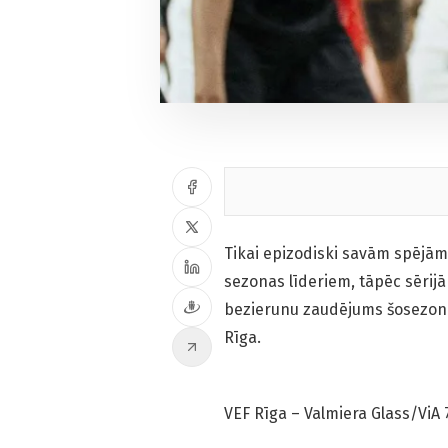
Tikai epizodiski savām spējā
sezonas līderiem, tāpēc sērijā
bezierunu zaudējums šosezon j
Rīga.
VEF Rīga – Valmiera Glass/ViA 79