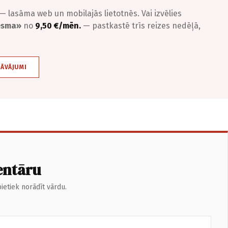
— lasāma web un mobilajās lietotnēs. Vai izvēlies
iesma»
no
9,50 €/mēn.
— pastkastē trīs reizes nedēļā,
DĀVĀJUMI
entāru
ietiek norādīt vārdu.