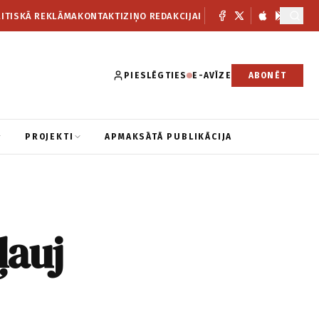
ITISKĀ REKLĀMA
KONTAKTI
ZIŅO REDAKCIJAI
PIESLĒGTIES
E-AVĪZE
ABONĒT
PROJEKTI
APMAKSĀTĀ PUBLIKĀCIJA
ļauj