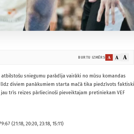
A
A
A
BURTU IZMĒRS
m atbilstošu sniegumu parādīja vairāki no mūsu komandas
 līdz diviem panākumiem starta mačā tika piedzīvots faktiski
au trīs reizes pārliecinoši pieveiktajam pretiniekam VEF
:67 (21:18, 20:20, 23:18, 15:11)