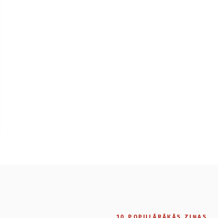
10 POPULĀRĀKĀS ZIŅAS