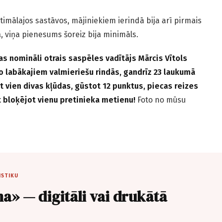
imālajos sastāvos, mājiniekiem ierindā bija arī pirmais
a, viņa pienesums šoreiz bija minimāls.
 nomināli otrais saspēles vadītājs Mārcis Vītols
o labākajiem valmieriešu rindās, gandrīz 23 laukumā
 vien divas kļūdas, gūstot 12 punktus, piecas reizes
t bloķējot vienu pretinieka metienu!
Foto no mūsu
ISTIKU
a» — digitāli vai drukātā