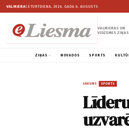
VALMIERA
CETURTDIENA, 2026. GADA 6. AUGUSTS
VALMIERAS UN
VIDZEMES ZIŅAS
ZIŅAS
NOVADOS
SPORTS
KULTŪ
SĀKUMS
/
SPORTS
Līderu
uzvarē