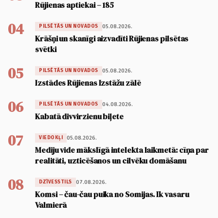
Rūjienas aptiekai – 185
04
05.08.2026.
PILSĒTĀS UN NOVADOS
Krāšņi un skanīgi aizvadīti Rūjienas pilsētas
svētki
05
05.08.2026.
PILSĒTĀS UN NOVADOS
Izstādes Rūjienas Izstāžu zālē
06
04.08.2026.
PILSĒTĀS UN NOVADOS
Kabatā divvirzienu biļete
07
05.08.2026.
VIEDOKĻI
Mediju vide mākslīgā intelekta laikmetā: cīņa par
realitāti, uzticēšanos un cilvēku domāšanu
08
07.08.2026.
DZĪVESSTILS
Komsi – čau-čau puika no Somijas. Ik vasaru
Valmierā