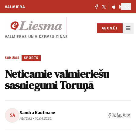
VALMIERA
ABONĒT
VALMIERAS UN
VIDZEMES ZIŅAS
SĀKUMS
/
SPORTS
Neticamie valmieriešu
sasniegumi Toruņā
Sandra Kaufmane
SA
AUTORS • 10.04.2026.