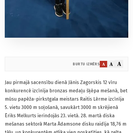
A
A
A
BURTU IZMĒRS
Jau pirmajā sacensību dienā Jānis Zagorskis 12 vīru
konkurencē izcīnīja bronzas medaļu šķēpa mešanā, bet
mūsu papēža-pirkstgala meistars Raitis Lērme izcīnīja
5. vietu 3000 m soļošanā, savukārt 3000 m skrējienā
Ēriks Melkurts ierindojās 23. vietā. 28. martā diska
mešanas sektorā Marta Ādamsone disku raidīja 18,76 m
tālu, un konkurentēm atlika vien noskatīties, kā zelta