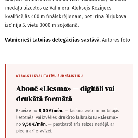
medaļa aizceļos uz Valmieru. Aleksejs Koziņecs
kvalificējās 400 m finālskrējienam, bet Irina Birjukova
izcīnīja 5. vietu 3000 m soļošanā.
Valmierieši Latvijas delegācijas sastāvā.
Autores foto
ATBALSTI KVALITATĪVU ŽURNĀLISTIKU
Abonē «Liesma» — digitāli vai
drukātā formātā
E-avīze
no
8,00 €/mēn.
— lasāma web un mobilajās
lietotnēs. Vai izvēlies
drukāto laikrakstu «Liesma»
no
9,50 €/mēn.
— pastkastē trīs reizes nedēļā, ar
pieeju arī e-avīzei.