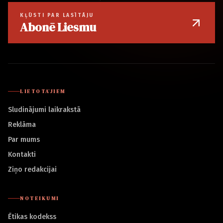
KĻŪSTI PAR LASĪTĀJU
Abonē Liesmu
LIETOTĀJIEM
Sludinājumi laikrakstā
Reklāma
Par mums
Kontakti
Ziņo redakcijai
NOTEIKUMI
Ētikas kodekss