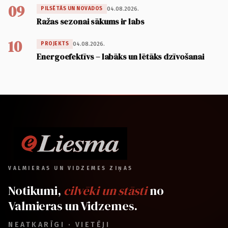
09
04.08.2026.
PILSĒTĀS UN NOVADOS
Ražas sezonai sākums ir labs
10
04.08.2026.
PROJEKTS
Energoefektīvs – labāks un lētāks dzīvošanai
VALMIERAS UN VIDZEMES ZIŅAS
Notikumi,
cilvēki un stāsti
no
Valmieras un Vidzemes.
NEATKARĪGI · VIETĒJI