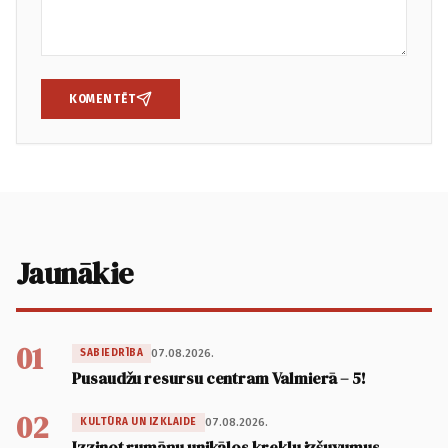
KOMENTĒT
Jaunākie
01
07.08.2026.
SABIEDRĪBA
Pusaudžu resursu centram Valmierā – 5!
02
07.08.2026.
KULTŪRA UN IZKLAIDE
Izzinot rumāņu unikālos kreklu izšuvumus