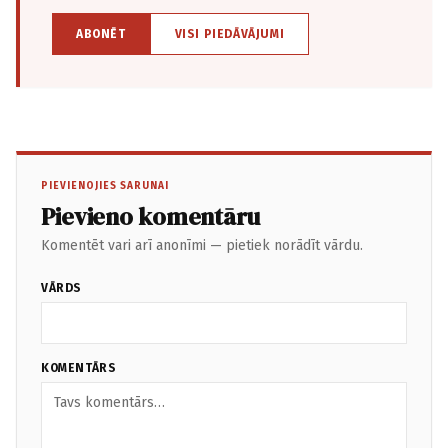
ABONĒT
VISI PIEDĀVĀJUMI
PIEVIENOJIES SARUNAI
Pievieno komentāru
Komentēt vari arī anonīmi — pietiek norādīt vārdu.
VĀRDS
KOMENTĀRS