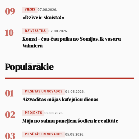
09
07.08.2026.
VIESIS
«Dzīve ir skaista!»
10
07.08.2026.
DZĪVESSTILS
Komsi – čau-čau puika no Somijas. Ik vasaru
Valmierā
Populārākie
01
04.08.2026.
PILSĒTĀS UN NOVADOS
Aizvadītas mājas kafejnīcu dienas
02
05.08.2026.
PROJEKTS
Māja no salmu paneļiem šodien ir realitāte
03
05.08.2026.
PILSĒTĀS UN NOVADOS