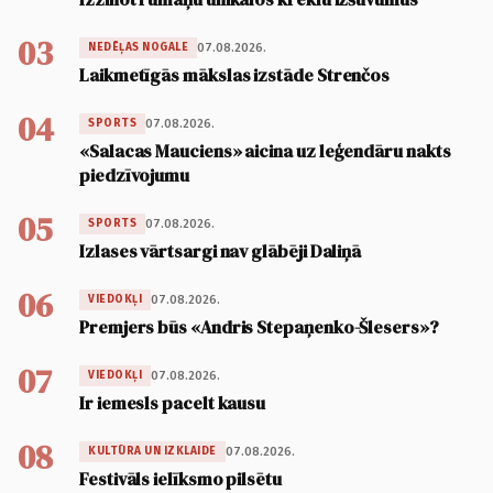
03
07.08.2026.
NEDĒĻAS NOGALE
Laikmetīgās mākslas izstāde Strenčos
04
07.08.2026.
SPORTS
«Salacas Mauciens» aicina uz leģendāru nakts
piedzīvojumu
05
07.08.2026.
SPORTS
Izlases vārtsargi nav glābēji Daliņā
06
07.08.2026.
VIEDOKĻI
Premjers būs «Andris Stepaņenko-Šlesers»?
07
07.08.2026.
VIEDOKĻI
Ir iemesls pacelt kausu
08
07.08.2026.
KULTŪRA UN IZKLAIDE
Festivāls ielīksmo pilsētu