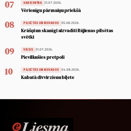
07
31.07.2026.
SABIEDRĪBA
Vērienīgu pārmaiņu priekšā
08
05.08.2026.
PILSĒTĀS UN NOVADOS
Krāšņi un skanīgi aizvadīti Rūjienas pilsētas
svētki
09
31.07.2026.
VIESIS
Pievilkušies pretpoli
10
04.08.2026.
PILSĒTĀS UN NOVADOS
Kabatā divvirzienu biļete