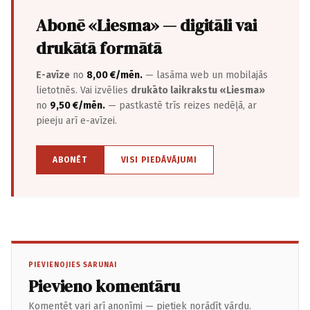
Abonē «Liesma» — digitāli vai
drukātā formātā
E-avīze
no
8,00 €/mēn.
— lasāma web un mobilajās
lietotnēs. Vai izvēlies
drukāto laikrakstu «Liesma»
no
9,50 €/mēn.
— pastkastē trīs reizes nedēļā, ar
pieeju arī e-avīzei.
ABONĒT
VISI PIEDĀVĀJUMI
PIEVIENOJIES SARUNAI
Pievieno komentāru
Komentēt vari arī anonīmi — pietiek norādīt vārdu.