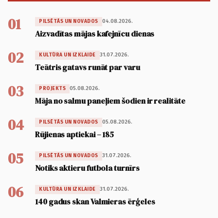
01
04.08.2026.
PILSĒTĀS UN NOVADOS
Aizvadītas mājas kafejnīcu dienas
02
31.07.2026.
KULTŪRA UN IZKLAIDE
Teātris gatavs runāt par varu
03
05.08.2026.
PROJEKTS
Māja no salmu paneļiem šodien ir realitāte
04
05.08.2026.
PILSĒTĀS UN NOVADOS
Rūjienas aptiekai – 185
05
31.07.2026.
PILSĒTĀS UN NOVADOS
Notiks aktieru futbola turnīrs
06
31.07.2026.
KULTŪRA UN IZKLAIDE
140 gadus skan Valmieras ērģeles