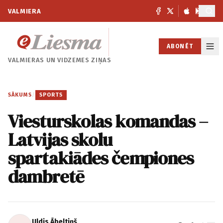
VALMIERA
ABONĒT
VALMIERAS UN
VIDZEMES ZIŅAS
SĀKUMS
/
SPORTS
Viesturskolas komandas –
Latvijas skolu
spartakiādes čempiones
dambretē
Uldis Ābeltiņš