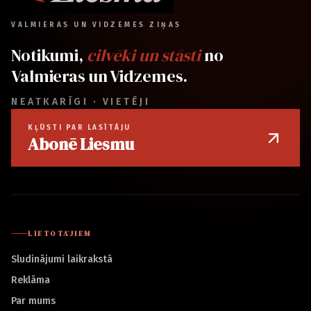
VALMIERAS UN VIDZEMES ZIŅAS
Notikumi,
cilvēki un stāsti
no
Valmieras un Vidzemes.
NEATKARĪGI · VIETĒJI
KĻŪSTI PAR LASĪTĀJU
Abonē Liesmu
LIETOTĀJIEM
Sludinājumi laikrakstā
Reklāma
Par mums