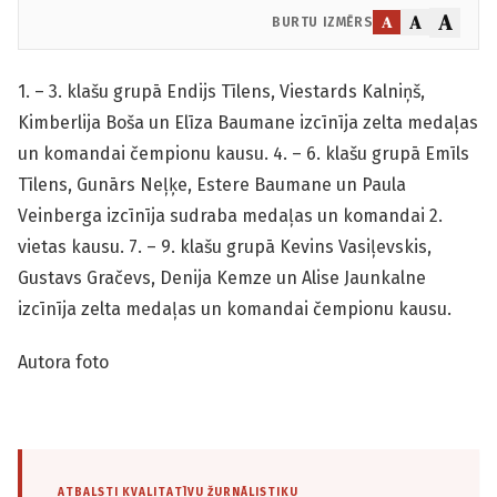
A
A
A
BURTU IZMĒRS
1. – 3. klašu grupā Endijs Tīlens, Viestards Kalniņš,
Kimberlija Boša un Elīza Baumane izcīnīja zelta medaļas
un komandai čempionu kausu. 4. – 6. klašu grupā Emīls
Tīlens, Gunārs Neļķe, Estere Baumane un Paula
Veinberga izcīnīja sudraba medaļas un komandai 2.
vietas kausu. 7. – 9. klašu grupā Kevins Vasiļevskis,
Gustavs Gračevs, Denija Kemze un Alise Jaunkalne
izcīnīja zelta medaļas un komandai čempionu kausu.
Autora foto
ATBALSTI KVALITATĪVU ŽURNĀLISTIKU