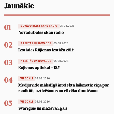
Jaunākie
01
05.08.2026.
NOVADU BALSS SKAN RADIO
Novadu balss skan radio
02
05.08.2026.
PILSĒTĀS UN NOVADOS
Izstādes Rūjienas Izstāžu zālē
03
05.08.2026.
PILSĒTĀS UN NOVADOS
Rūjienas aptiekai – 185
04
05.08.2026.
VIEDOKĻI
Mediju vide mākslīgā intelekta laikmetā: cīņa par
realitāti, uzticēšanos un cilvēku domāšanu
05
05.08.2026.
VIEDOKĻI
Svarīgais un mazsvarīgais