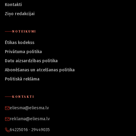
Kontakti
Ziņo redakcijai
NOTEIKUMI
Ētikas kodekss
Privātuma politika
Datu aizsardzības politika
Abonēšanas un atcelšanas politika
Politiskā reklāma
KONTAKTI
eliesma@eliesma.lv
reklama@eliesma.lv
64225016 · 29449035