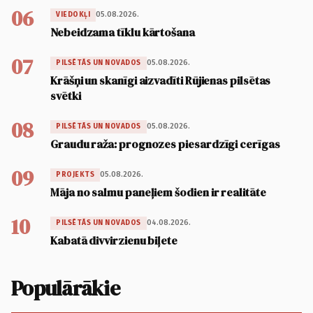
06
05.08.2026.
VIEDOKĻI
Nebeidzama tīklu kārtošana
07
05.08.2026.
PILSĒTĀS UN NOVADOS
Krāšņi un skanīgi aizvadīti Rūjienas pilsētas
svētki
08
05.08.2026.
PILSĒTĀS UN NOVADOS
Graudu raža: prognozes piesardzīgi cerīgas
09
05.08.2026.
PROJEKTS
Māja no salmu paneļiem šodien ir realitāte
10
04.08.2026.
PILSĒTĀS UN NOVADOS
Kabatā divvirzienu biļete
Populārākie