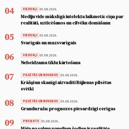
04
05.08.2026.
VIEDOKĻI
Mediju vide mākslīgā intelekta laikmetā: cīņa par
realitāti, uzticēšanos un cilvēku domāšanu
05
05.08.2026.
VIEDOKĻI
Svarīgais un mazsvarīgais
06
05.08.2026.
VIEDOKĻI
Nebeidzama tīklu kārtošana
07
05.08.2026.
PILSĒTĀS UN NOVADOS
Krāšņi un skanīgi aizvadīti Rūjienas pilsētas
svētki
08
05.08.2026.
PILSĒTĀS UN NOVADOS
Graudu raža: prognozes piesardzīgi cerīgas
09
05.08.2026.
PROJEKTS
Māja no salmu paneļiem šodien ir realitāte