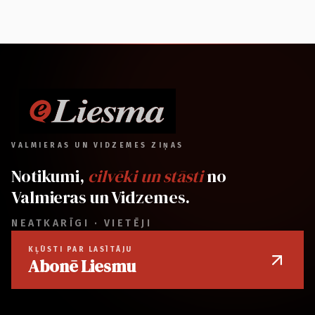
VALMIERAS UN VIDZEMES ZIŅAS
Notikumi,
cilvēki un stāsti
no
Valmieras un Vidzemes.
NEATKARĪGI · VIETĒJI
KĻŪSTI PAR LASĪTĀJU
Abonē Liesmu