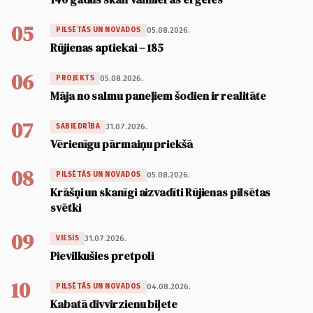
05
05.08.2026.
PILSĒTĀS UN NOVADOS
Rūjienas aptiekai – 185
06
05.08.2026.
PROJEKTS
Māja no salmu paneļiem šodien ir realitāte
07
31.07.2026.
SABIEDRĪBA
Vērienīgu pārmaiņu priekšā
08
05.08.2026.
PILSĒTĀS UN NOVADOS
Krāšņi un skanīgi aizvadīti Rūjienas pilsētas
svētki
09
31.07.2026.
VIESIS
Pievilkušies pretpoli
10
04.08.2026.
PILSĒTĀS UN NOVADOS
Kabatā divvirzienu biļete