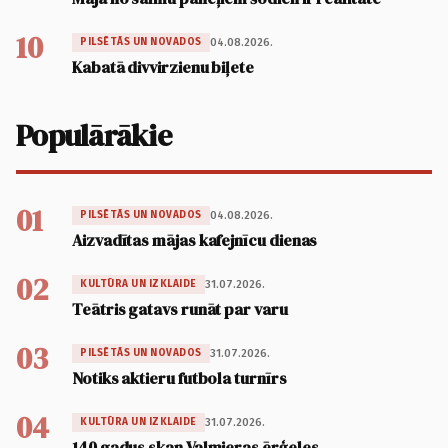
10
04.08.2026.
PILSĒTĀS UN NOVADOS
Kabatā divvirzienu biļete
Populārākie
01
04.08.2026.
PILSĒTĀS UN NOVADOS
Aizvadītas mājas kafejnīcu dienas
02
31.07.2026.
KULTŪRA UN IZKLAIDE
Teātris gatavs runāt par varu
03
31.07.2026.
PILSĒTĀS UN NOVADOS
Notiks aktieru futbola turnīrs
04
31.07.2026.
KULTŪRA UN IZKLAIDE
140 gadus skan Valmieras ērģeles