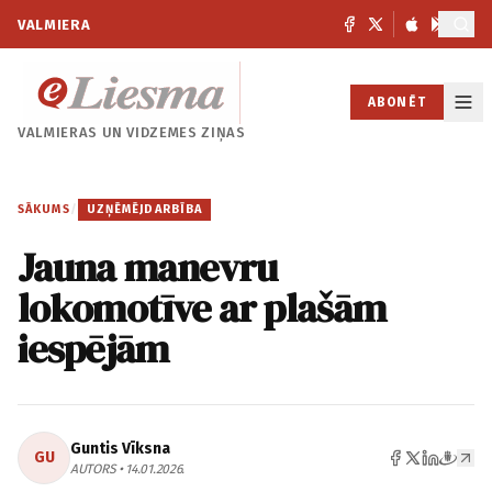
VALMIERA
ABONĒT
VALMIERAS UN
VIDZEMES ZIŅAS
SĀKUMS
/
UZŅĒMĒJDARBĪBA
Jauna manevru
lokomotīve ar plašām
iespējām
Guntis Vīksna
GU
AUTORS • 14.01.2026.