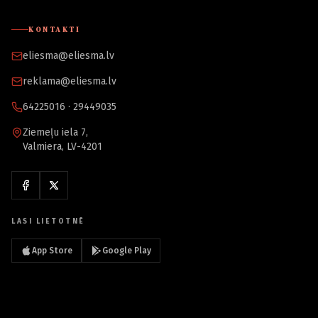
KONTAKTI
eliesma@eliesma.lv
reklama@eliesma.lv
64225016 · 29449035
Ziemeļu iela 7,
Valmiera, LV-4201
LASI LIETOTNĒ
App Store
Google Play