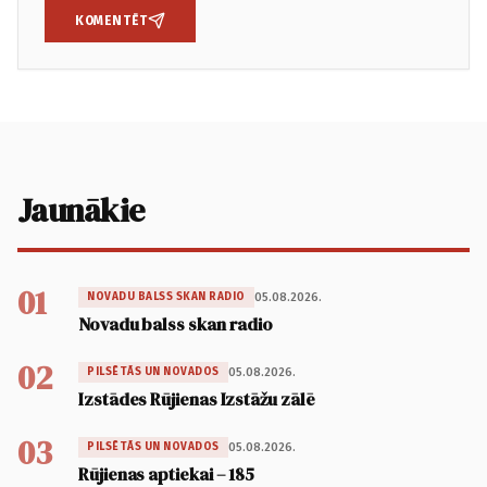
KOMENTĒT
Jaunākie
01
05.08.2026.
NOVADU BALSS SKAN RADIO
Novadu balss skan radio
02
05.08.2026.
PILSĒTĀS UN NOVADOS
Izstādes Rūjienas Izstāžu zālē
03
05.08.2026.
PILSĒTĀS UN NOVADOS
Rūjienas aptiekai – 185