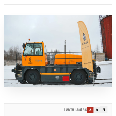
A
A
A
BURTU IZMĒRS