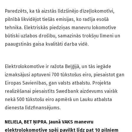
Paredzēts, ka tā aizstās līdzšinējo dīzeļlokomotīvi,
pilnībā likvidējot tiešās emisijas, ko radīja esošā
tehnika. Elektriskās piedziņas manevru lokomotīve
būtiski uzlabos drošību, samazinās trokšņu līmeni un
paaugstinās gaisa kvalitāti darba vidē.
Elektrolokomotīve ir ražota Beļģijā, un tās iegāde
izmaksājusi aptuveni 700 tūkstošus eiro, piesaistot gan
Eiropas Savienības, gan valsts atbalstu. Projekta
realizēšanai piesaistīts Swedbank aizdevums vairāk
nekā 500 tūkstošu eiro apmērā un Lauku atbalsta
dienesta līdzfinansējums.
NELIELA, BET ŅIPRA. Jaunā VAKS manevru
elektrolokomotīve spēj pavilkt līdz pat 10 pilniem