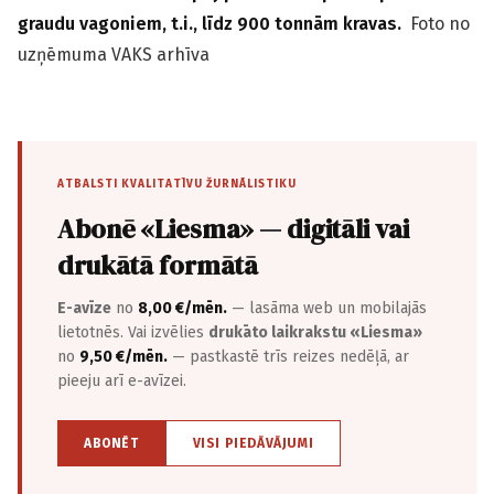
graudu vagoniem, t.i., līdz 900 tonnām kravas.
Foto no
uzņēmuma VAKS arhīva
ATBALSTI KVALITATĪVU ŽURNĀLISTIKU
Abonē «Liesma» — digitāli vai
drukātā formātā
E-avīze
no
8,00 €/mēn.
— lasāma web un mobilajās
lietotnēs. Vai izvēlies
drukāto laikrakstu «Liesma»
no
9,50 €/mēn.
— pastkastē trīs reizes nedēļā, ar
pieeju arī e-avīzei.
ABONĒT
VISI PIEDĀVĀJUMI