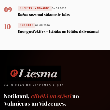
09
04.08.2026.
PILSĒTĀS UN NOVADOS
Ražas sezonai sākums ir labs
10
04.08.2026.
PROJEKTS
Energoefektīvs – labāks un lētāks dzīvošanai
VALMIERAS UN VIDZEMES ZIŅAS
Notikumi,
cilvēki un stāsti
no
Valmieras un Vidzemes.