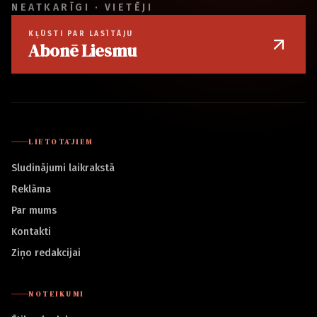
NEATKARĪGI · VIETĒJI
KĻŪSTI PAR LASĪTĀJU
Abonē Liesmu
LIETOTĀJIEM
Sludinājumi laikrakstā
Reklāma
Par mums
Kontakti
Ziņo redakcijai
NOTEIKUMI