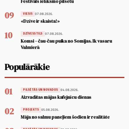
Festivāls ielīksmo pilsētu
09
07.08.2026.
VIESIS
«Dzīve ir skaista!»
10
07.08.2026.
DZĪVESSTILS
Komsi – čau-čau puika no Somijas. Ik vasaru
Valmierā
Populārākie
01
04.08.2026.
PILSĒTĀS UN NOVADOS
Aizvadītas mājas kafejnīcu dienas
02
05.08.2026.
PROJEKTS
Māja no salmu paneļiem šodien ir realitāte