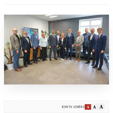
A
A
A
BURTU IZMĒRS