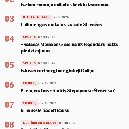
Izzinot rumāņu unikālos kreklu izšuvumus
03
07.08.2026.
NEDĒĻAS NOGALE
Laikmetīgās mākslas izstāde Strenčos
04
07.08.2026.
SPORTS
«Salacas Mauciens» aicina uz leģendāru nakts
piedzīvojumu
05
07.08.2026.
SPORTS
Izlases vārtsargi nav glābēji Daliņā
06
07.08.2026.
VIEDOKĻI
Premjers būs «Andris Stepaņenko-Šlesers»?
07
07.08.2026.
VIEDOKĻI
Ir iemesls pacelt kausu
08
07.08.2026.
KULTŪRA UN IZKLAIDE