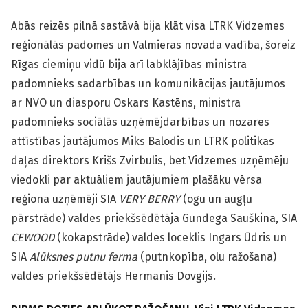
Abās reizēs pilnā sastāvā bija klāt visa LTRK Vidzemes
reģionālās padomes un Valmieras novada vadība, šoreiz
Rīgas ciemiņu vidū bija arī labklājības ministra
padomnieks sadarbības un komunikācijas jautājumos
ar NVO un diasporu Oskars Kastēns, ministra
padomnieks sociālās uzņēmējdarbības un nozares
attīstības jautājumos Miks Balodis un LTRK politikas
daļas direktors Krišs Zvirbulis, bet Vidzemes uzņēmēju
viedokli par aktuāliem jautājumiem plašāku vērsa
reģiona uzņēmēji SIA
VERY BERRY
(ogu un augļu
pārstrāde) valdes priekšsēdētāja Gundega Sauškina, SIA
CEWOOD
(kokapstrāde) valdes loceklis Ingars Ūdris un
SIA
Alūksnes putnu ferma
(putnkopība, olu ražošana)
valdes priekšsēdētājs Hermanis Dovgijs.