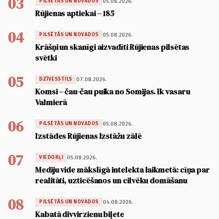
03
05.08.2026.
PILSĒTĀS UN NOVADOS
Rūjienas aptiekai – 185
04
05.08.2026.
PILSĒTĀS UN NOVADOS
Krāšņi un skanīgi aizvadīti Rūjienas pilsētas
svētki
05
07.08.2026.
DZĪVESSTILS
Komsi – čau-čau puika no Somijas. Ik vasaru
Valmierā
06
05.08.2026.
PILSĒTĀS UN NOVADOS
Izstādes Rūjienas Izstāžu zālē
07
05.08.2026.
VIEDOKĻI
Mediju vide mākslīgā intelekta laikmetā: cīņa par
realitāti, uzticēšanos un cilvēku domāšanu
08
04.08.2026.
PILSĒTĀS UN NOVADOS
Kabatā divvirzienu biļete