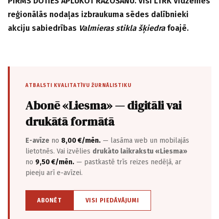
PIRMS DOTIES APLŪKOT RAŽOŠANU. Visi LTRK Vidzemes
reģionālās nodaļas izbraukuma sēdes dalībnieki
akciju sabiedrības
Valmieras stikla šķiedra
foajē.
ATBALSTI KVALITATĪVU ŽURNĀLISTIKU
Abonē «Liesma» — digitāli vai
drukātā formātā
E-avīze
no
8,00 €/mēn.
— lasāma web un mobilajās
lietotnēs. Vai izvēlies
drukāto laikrakstu «Liesma»
no
9,50 €/mēn.
— pastkastē trīs reizes nedēļā, ar
pieeju arī e-avīzei.
ABONĒT
VISI PIEDĀVĀJUMI