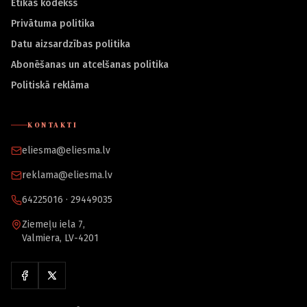
Ētikas kodekss
Privātuma politika
Datu aizsardzības politika
Abonēšanas un atcelšanas politika
Politiskā reklāma
KONTAKTI
eliesma@eliesma.lv
reklama@eliesma.lv
64225016 · 29449035
Ziemeļu iela 7,
Valmiera, LV-4201