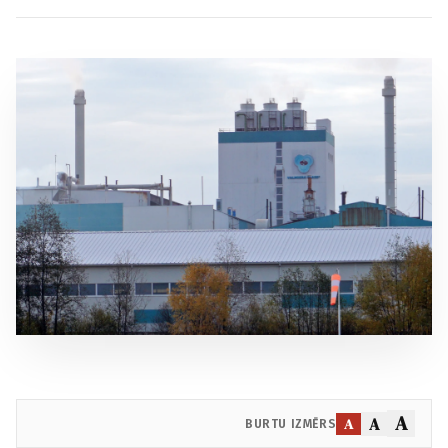
A
A
A
BURTU IZMĒRS