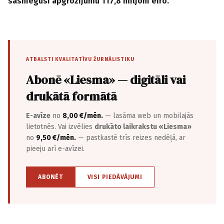
sasniegusi apgrozījumu 117,8 miljoni eiro.
ATBALSTI KVALITATĪVU ŽURNĀLISTIKU
Abonē «Liesma» — digitāli vai
drukātā formātā
E-avīze
no
8,00 €/mēn.
— lasāma web un mobilajās
lietotnēs. Vai izvēlies
drukāto laikrakstu «Liesma»
no
9,50 €/mēn.
— pastkastē trīs reizes nedēļā, ar
pieeju arī e-avīzei.
ABONĒT
VISI PIEDĀVĀJUMI