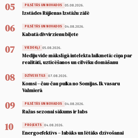
05
05.08.2026.
PILSĒTĀS UN NOVADOS
Izstādes Rūjienas Izstāžu zālē
06
04.08.2026.
PILSĒTĀS UN NOVADOS
Kabatā divvirzienu biļete
07
05.08.2026.
VIEDOKĻI
Mediju vide mākslīgā intelekta laikmetā: cīņa par
realitāti, uzticēšanos un cilvēku domāšanu
08
07.08.2026.
DZĪVESSTILS
Komsi – čau-čau puika no Somijas. Ik vasaru
Valmierā
09
04.08.2026.
PILSĒTĀS UN NOVADOS
Ražas sezonai sākums ir labs
10
04.08.2026.
PROJEKTS
Energoefektīvs – labāks un lētāks dzīvošanai