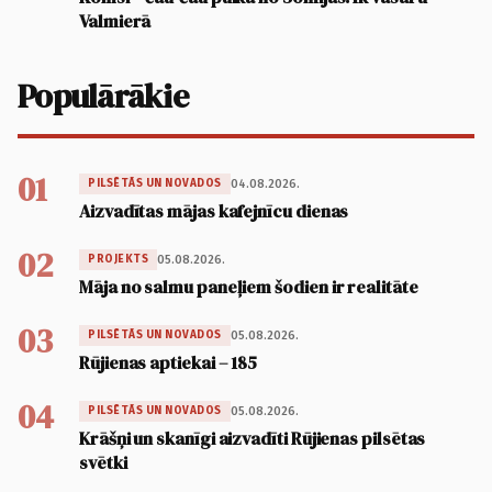
Valmierā
Populārākie
01
04.08.2026.
PILSĒTĀS UN NOVADOS
Aizvadītas mājas kafejnīcu dienas
02
05.08.2026.
PROJEKTS
Māja no salmu paneļiem šodien ir realitāte
03
05.08.2026.
PILSĒTĀS UN NOVADOS
Rūjienas aptiekai – 185
04
05.08.2026.
PILSĒTĀS UN NOVADOS
Krāšņi un skanīgi aizvadīti Rūjienas pilsētas
svētki