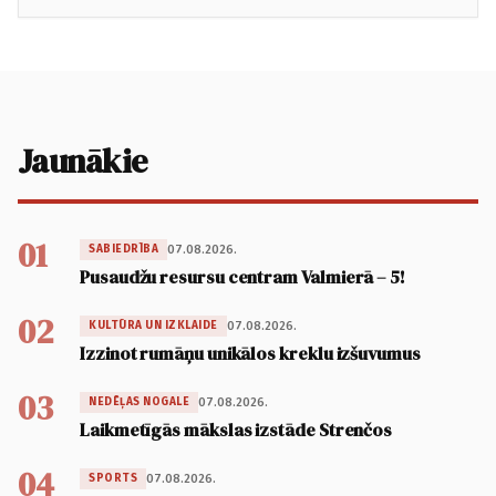
Jaunākie
01
07.08.2026.
SABIEDRĪBA
Pusaudžu resursu centram Valmierā – 5!
02
07.08.2026.
KULTŪRA UN IZKLAIDE
Izzinot rumāņu unikālos kreklu izšuvumus
03
07.08.2026.
NEDĒĻAS NOGALE
Laikmetīgās mākslas izstāde Strenčos
04
07.08.2026.
SPORTS