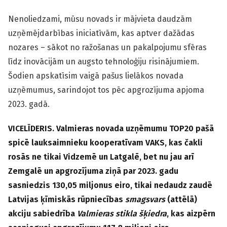
Nenoliedzami, mūsu novads ir mājvieta daudzām
uzņēmējdarbības iniciatīvām, kas aptver dažādas
nozares – sākot no ražošanas un pakalpojumu sfēras
līdz inovācijām un augsto tehnoloģiju risinājumiem.
Šodien apskatīsim vaigā pašus lielākos novada
uzņēmumus, sarindojot tos pēc apgrozījuma apjoma
2023. gadā.
VICELĪDERIS. Valmieras novada uzņēmumu TOP20 pašā
spicē lauksaimnieku kooperatīvam VAKS, kas čakli
rosās ne tikai Vidzemē un Latgalē, bet nu jau arī
Zemgalē un apgrozījuma ziņā par 2023. gadu
sasniedzis 130,05 miljonus eiro, tikai nedaudz zaudē
Latvijas ķīmiskās rūpniecības
smagsvars
(attēlā)
akciju sabiedrība
Valmieras stikla šķiedra
, kas aizpērn