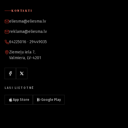
KONTAKTI
eliesma@eliesma.lv
reklama@eliesma.lv
64225016 · 29449035
Ziemeļu iela 7,
Valmiera, LV-4201
LASI LIETOTNĒ
App Store
Google Play