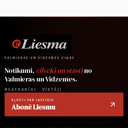
VALMIERAS UN VIDZEMES ZIŅAS
Notikumi,
cilvēki un stāsti
no
Valmieras un Vidzemes.
NEATKARĪGI · VIETĒJI
KĻŪSTI PAR LASĪTĀJU
Abonē Liesmu