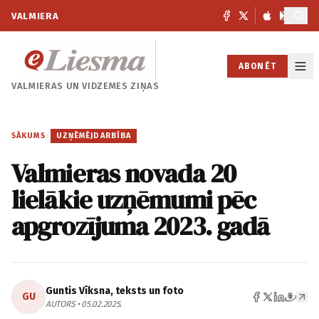
VALMIERA
ABONĒT
VALMIERAS UN
VIDZEMES ZIŅAS
SĀKUMS
/
UZŅĒMĒJDARBĪBA
Valmieras novada 20
lielākie uzņēmumi pēc
apgrozījuma 2023. gadā
Guntis Vīksna, teksts un foto
GU
AUTORS • 05.02.2025.