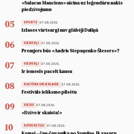
«Salacas Mauciens» aicina uz leģendāru nakts
piedzīvojumu
05
07.08.2026.
SPORTS
Izlases vārtsargi nav glābēji Daliņā
06
07.08.2026.
VIEDOKĻI
Premjers būs «Andris Stepaņenko-Šlesers»?
07
07.08.2026.
VIEDOKĻI
Ir iemesls pacelt kausu
08
07.08.2026.
KULTŪRA UN IZKLAIDE
Festivāls ielīksmo pilsētu
09
07.08.2026.
VIESIS
«Dzīve ir skaista!»
10
07.08.2026.
DZĪVESSTILS
Komsi – čau-čau puika no Somijas. Ik vasaru