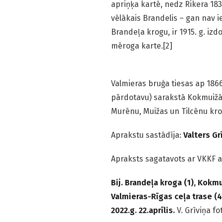
apriņķa kartē, nedz Rikera 18
vēlākais Brandelis – gan nav 
Brandeļa krogu, ir 1915. g. izd
mēroga karte.[2]
Valmieras bruģa tiesas ap 1866
pārdotavu) sarakstā Kokmuižā u
Murēnu, Muižas un Tilcēnu kr
Aprakstu sastādīja:
Valters Grī
Apraksts sagatavots ar VKKF a
Bij. Brandeļa kroga (1), Kokm
Valmieras-Rīgas ceļa trase (4
2022.g. 22.aprīlis.
V. Grīviņa fo