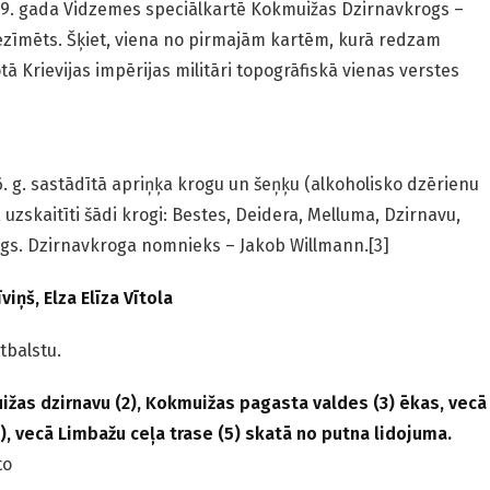
39. gada Vidzemes speciālkartē Kokmuižas Dzirnavkrogs –
iezīmēts. Šķiet, viena no pirmajām kartēm, kurā redzam
otā Krievijas impērijas militāri topogrāfiskā vienas verstes
. g. sastādītā apriņķa krogu un šeņķu (alkoholisko dzērienu
zskaitīti šādi krogi: Bestes, Deidera, Melluma, Dzirnavu,
ogs. Dzirnavkroga nomnieks – Jakob Willmann.[3]
viņš, Elza Elīza Vītola
tbalstu.
uižas dzirnavu (2), Kokmuižas pagasta valdes (3) ēkas, vecā
), vecā Limbažu ceļa trase (5) skatā no putna lidojuma.
to