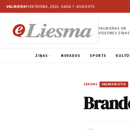
VALMIERA
PIEKTDIENA, 2026. GADA 7. AUGUSTS
VALMIERAS UN
VIDZEMES ZIŅAS
ZIŅAS
NOVADOS
SPORTS
KULTŪ
SĀKUMS
/
VALMIERIETIS
Brand