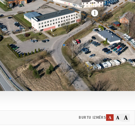
A
A
A
BURTU IZMĒRS