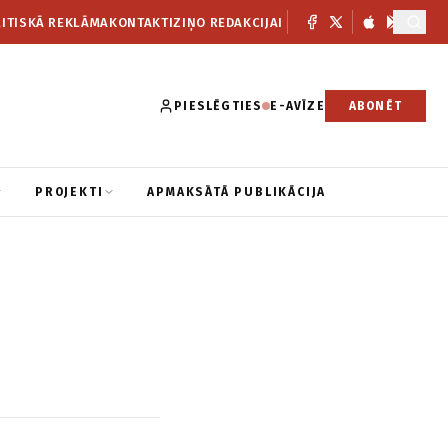
ITISKĀ REKLĀMA
KONTAKTI
ZIŅO REDAKCIJAI
PIESLĒGTIES
E-AVĪZE
ABONĒT
PROJEKTI
APMAKSĀTĀ PUBLIKĀCIJA