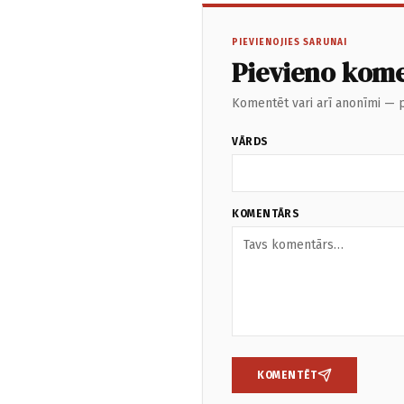
PIEVIENOJIES SARUNAI
Pievieno kom
Komentēt vari arī anonīmi — p
VĀRDS
KOMENTĀRS
KOMENTĒT