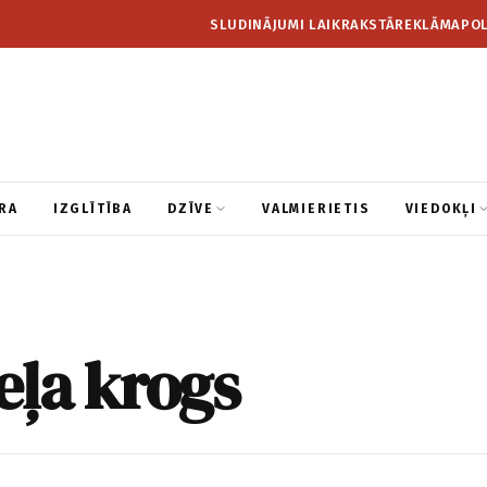
SLUDINĀJUMI LAIKRAKSTĀ
REKLĀMA
POL
RA
IZGLĪTĪBA
DZĪVE
VALMIERIETIS
VIEDOKĻI
eļa krogs