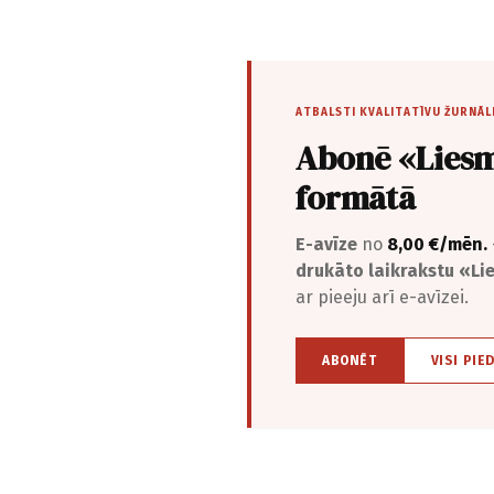
ATBALSTI KVALITATĪVU ŽURNĀL
Abonē «Liesm
formātā
E-avīze
no
8,00 €/mēn.
drukāto laikrakstu «L
ar pieeju arī e-avīzei.
ABONĒT
VISI PIE