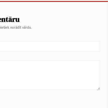
entāru
ietiek norādīt vārdu.