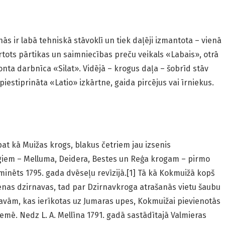
s ir labā tehniskā stāvoklī un tiek daļēji izmantota – vienā
ārtots pārtikas un saimniecības preču veikals «Labais», otrā
onta darbnīca «Silat». Vidējā – krogus daļa – šobrīd stāv
piestiprināta «Latio» izkārtne, gaida pircējus vai īrniekus.
at kā Muižas krogs, blakus četriem jau izsenis
iem – Melluma, Deidera, Bestes un Reģa krogam – pirmo
minēts 1795. gada dvēseļu revīzijā.[1] Tā kā Kokmuižā kopš
ienas dzirnavas, tad par Dzirnavkroga atrašanās vietu šaubu
avām, kas ierīkotas uz Jumaras upes, Kokmuižai pievienotās
emē. Nedz L. A. Mellīna 1791. gadā sastādītajā Valmieras