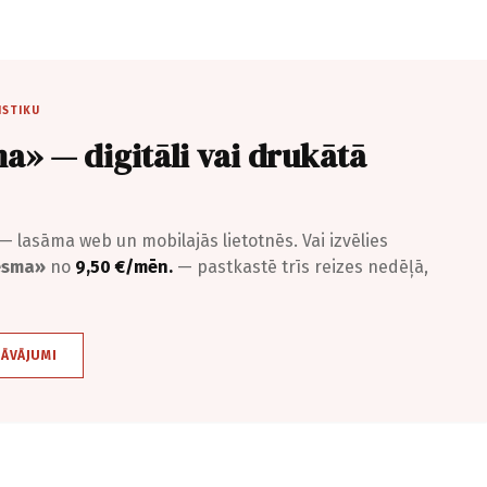
ISTIKU
a» — digitāli vai drukātā
— lasāma web un mobilajās lietotnēs. Vai izvēlies
iesma»
no
9,50 €/mēn.
— pastkastē trīs reizes nedēļā,
DĀVĀJUMI