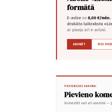
formātā
E-avīze
no
8,00 €/mēn.
drukāto laikrakstu «L
ar pieeju arī e-avīzei.
ABONĒT
VISI PIE
PIEVIENOJIES SARUNAI
Pievieno kom
Komentēt vari arī anonīmi — p