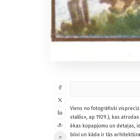
Viens no fotogrāfiski visprecī
stallis», ap 1929.), kas atrodas
ēkas kopapjomu un detaļas, iden
būvi un kāda ir tās arhitektūr