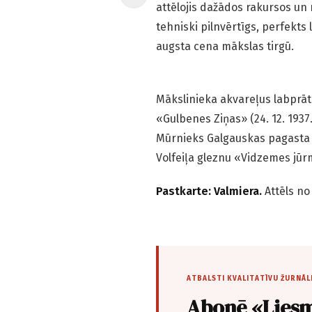
attēlojis dažādos rakursos un
tehniski pilnvērtīgs, perfekts l
augsta cena mākslas tirgū.
Mākslinieka akvareļus labprāt 
«Gulbenes Ziņas» (24. 12. 1937
Mūrnieks Galgauskas pagasta 6
Volfeiļa gleznu «Vidzemes jūrm
Pastkarte: Valmiera.
Attēls no
ATBALSTI KVALITATĪVU ŽURNĀL
Abonē «Liesm