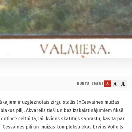
A
A
A
BURTU IZMĒRS
zākajiem ir uzgleznotais zirgu stallis («Cesvaines muižas
 blakus pilij. Akvarelis tieši un bez izskaistinājumiem fiksē
tificē celtni tā, lai ikviens skatītājs saprastu, kas tā par
a. Cesvaines pili un muižas kompleksa ēkas Ervins Volfeils