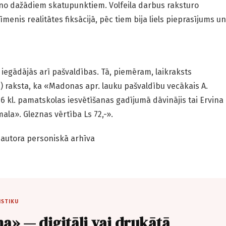
 no dažādiem skatupunktiem. Volfeila darbus raksturo
īmenis realitātes fiksācijā, pēc tiem bija liels pieprasījums un
iegādājās arī pašvaldības. Tā, piemēram, laikraksts
.) raksta, ka «Madonas apr. lauku pašvaldību vecākais A.
 kl. pamatskolas iesvētīšanas gadījumā dāvinājis tai Ervina
ala». Gleznas vērtība Ls 72,-».
 autora personiskā arhīva
ISTIKU
a» — digitāli vai drukātā