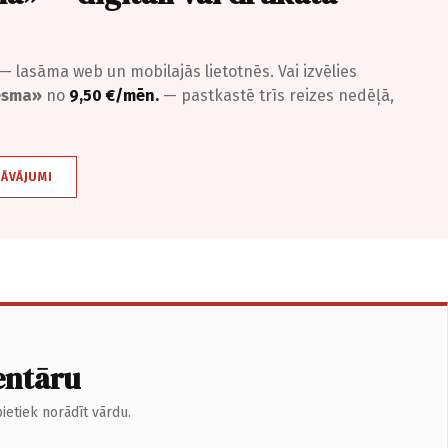
— lasāma web un mobilajās lietotnēs. Vai izvēlies
iesma»
no
9,50 €/mēn.
— pastkastē trīs reizes nedēļā,
DĀVĀJUMI
entāru
ietiek norādīt vārdu.