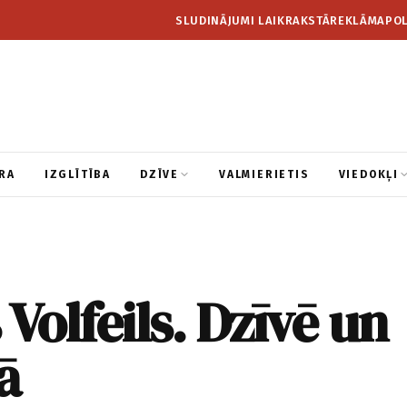
SLUDINĀJUMI LAIKRAKSTĀ
REKLĀMA
POL
RA
IZGLĪTĪBA
DZĪVE
VALMIERIETIS
VIEDOKĻI
 Volfeils. Dzīvē un
ā