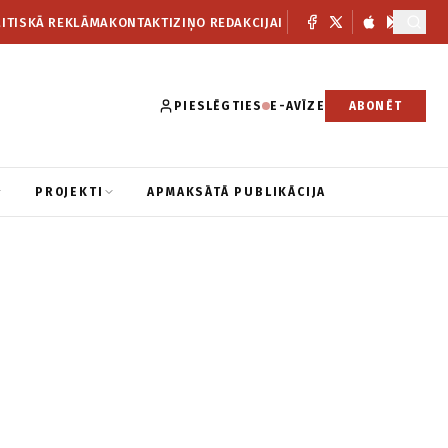
ITISKĀ REKLĀMA
KONTAKTI
ZIŅO REDAKCIJAI
PIESLĒGTIES
E-AVĪZE
ABONĒT
PROJEKTI
APMAKSĀTĀ PUBLIKĀCIJA