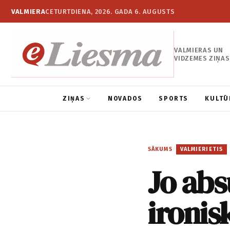
VALMIERA
CETURTDIENA, 2026. GADA 6. AUGUSTS
VALMIERAS UN
VIDZEMES ZIŅAS
ZIŅAS
NOVADOS
SPORTS
KULTŪ
SĀKUMS
/
VALMIERIETIS
Jo abs
ironi