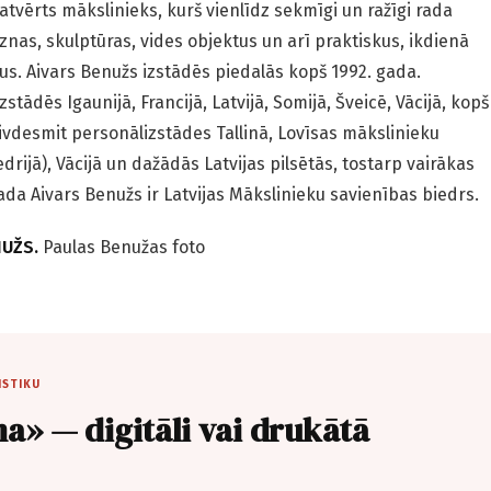
tvērts mākslinieks, kurš vienlīdz sekmīgi un ražīgi rada
eznas, skulptūras, vides objektus un arī praktiskus, ikdienā
us. Aivars Benužs izstādēs piedalās kopš 1992. gada.
stādēs Igaunijā, Francijā, Latvijā, Somijā, Šveicē, Vācijā, kopš
ivdesmit personālizstādes Tallinā, Lovīsas mākslinieku
rijā), Vācijā un dažādās Latvijas pilsētās, tostarp vairākas
gada Aivars Benužs ir Latvijas Mākslinieku savienības biedrs.
NUŽS.
Paulas Benužas foto
ISTIKU
a» — digitāli vai drukātā