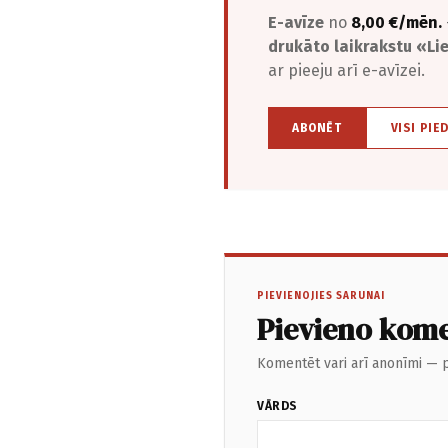
E-avīze
no
8,00 €/mēn.
drukāto laikrakstu «L
ar pieeju arī e-avīzei.
ABONĒT
VISI PIE
PIEVIENOJIES SARUNAI
Pievieno kom
Komentēt vari arī anonīmi — p
VĀRDS