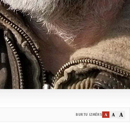
A
A
A
BURTU IZMĒRS