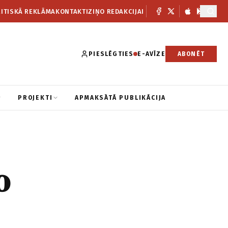
ITISKĀ REKLĀMA
KONTAKTI
ZIŅO REDAKCIJAI
PIESLĒGTIES
E-AVĪZE
ABONĒT
PROJEKTI
APMAKSĀTĀ PUBLIKĀCIJA
o