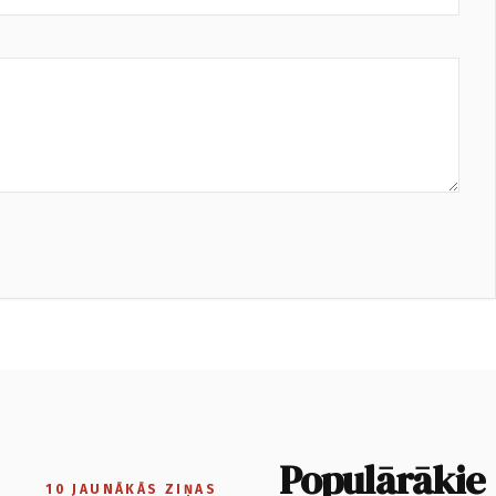
Populārākie
10 JAUNĀKĀS ZIŅAS