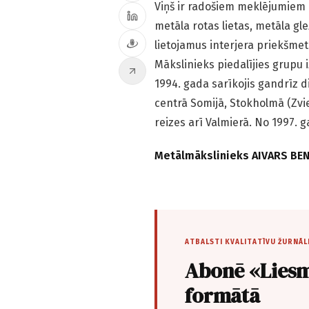
Viņš ir radošiem meklējumiem a
metāla rotas lietas, metāla gl
lietojamus interjera priekšmet
Mākslinieks piedalījies grupu iz
1994. gada sarīkojis gandrīz d
centrā Somijā, Stokholmā (Zvied
reizes arī Valmierā. No 1997. 
Metālmākslinieks AIVARS BE
ATBALSTI KVALITATĪVU ŽURNĀL
Abonē «Liesm
formātā