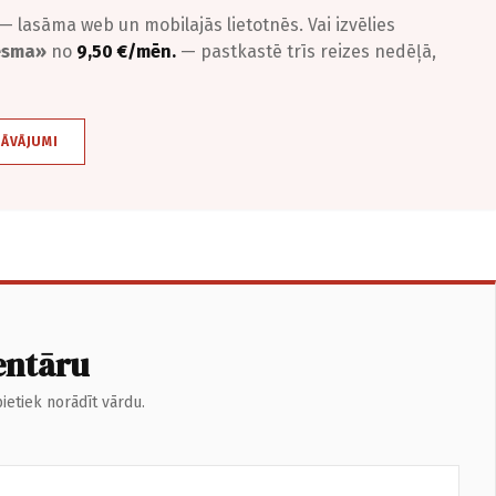
— lasāma web un mobilajās lietotnēs. Vai izvēlies
iesma»
no
9,50 €/mēn.
— pastkastē trīs reizes nedēļā,
DĀVĀJUMI
entāru
ietiek norādīt vārdu.