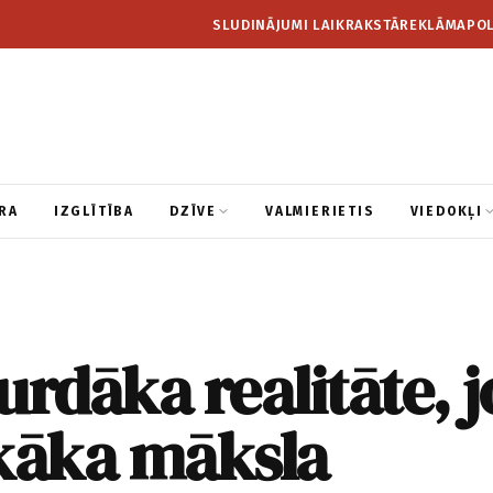
SLUDINĀJUMI LAIKRAKSTĀ
REKLĀMA
POL
RA
IZGLĪTĪBA
DZĪVE
VALMIERIETIS
VIEDOKĻI
urdāka realitāte, j
skāka māksla