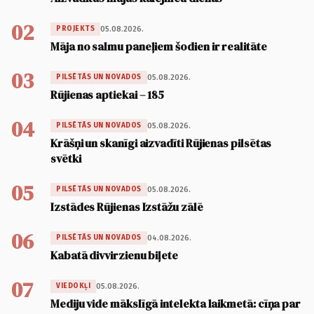
02
05.08.2026.
PROJEKTS
Māja no salmu paneļiem šodien ir realitāte
03
05.08.2026.
PILSĒTĀS UN NOVADOS
Rūjienas aptiekai – 185
04
05.08.2026.
PILSĒTĀS UN NOVADOS
Krāšņi un skanīgi aizvadīti Rūjienas pilsētas
svētki
05
05.08.2026.
PILSĒTĀS UN NOVADOS
Izstādes Rūjienas Izstāžu zālē
06
04.08.2026.
PILSĒTĀS UN NOVADOS
Kabatā divvirzienu biļete
07
05.08.2026.
VIEDOKĻI
Mediju vide mākslīgā intelekta laikmetā: cīņa par