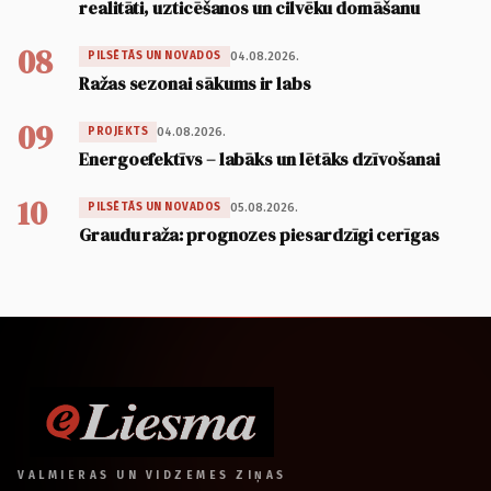
realitāti, uzticēšanos un cilvēku domāšanu
08
04.08.2026.
PILSĒTĀS UN NOVADOS
Ražas sezonai sākums ir labs
09
04.08.2026.
PROJEKTS
Energoefektīvs – labāks un lētāks dzīvošanai
10
05.08.2026.
PILSĒTĀS UN NOVADOS
Graudu raža: prognozes piesardzīgi cerīgas
VALMIERAS UN VIDZEMES ZIŅAS