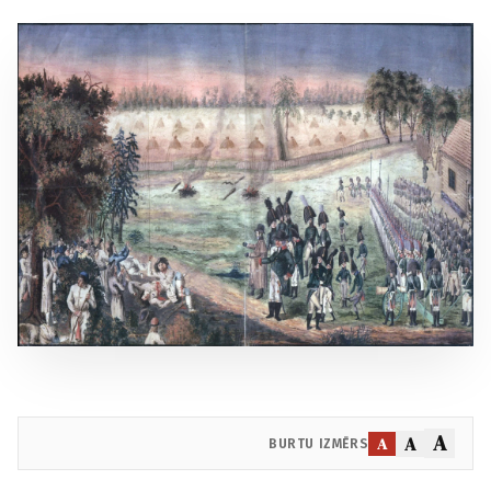
A
A
A
BURTU IZMĒRS