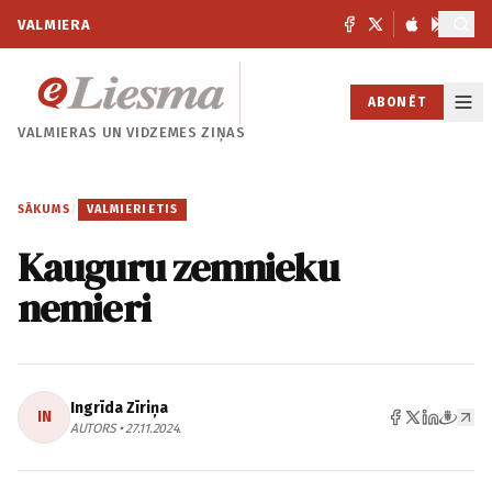
VALMIERA
ABONĒT
VALMIERAS UN
VIDZEMES ZIŅAS
SĀKUMS
/
VALMIERIETIS
Kauguru zemnieku
nemieri
Ingrīda Zīriņa
IN
AUTORS • 27.11.2024.