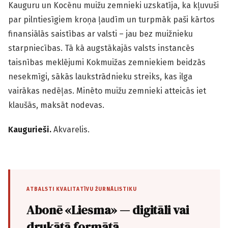
Kauguru un Kocēnu muižu zemnieki uzskatīja, ka kļuvuši
par pilntiesīgiem kroņa ļaudīm un turpmāk paši kārtos
finansiālās saistības ar valsti – jau bez muižnieku
starpniecības. Tā kā augstākajās valsts instancēs
taisnības meklējumi Kokmuižas zemniekiem beidzās
nesekmīgi, sākās laukstrādnieku streiks, kas ilga
vairākas nedēļas. Minēto muižu zemnieki atteicās iet
klaušās, maksāt nodevas.
Kaugurieši.
Akvarelis.
ATBALSTI KVALITATĪVU ŽURNĀLISTIKU
Abonē «Liesma» — digitāli vai
drukātā formātā