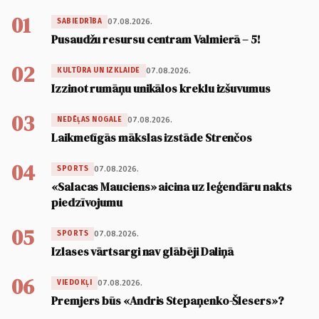
01
07.08.2026.
SABIEDRĪBA
Pusaudžu resursu centram Valmierā – 5!
02
07.08.2026.
KULTŪRA UN IZKLAIDE
Izzinot rumāņu unikālos kreklu izšuvumus
03
07.08.2026.
NEDĒĻAS NOGALE
Laikmetīgās mākslas izstāde Strenčos
04
07.08.2026.
SPORTS
«Salacas Mauciens» aicina uz leģendāru nakts
piedzīvojumu
05
07.08.2026.
SPORTS
Izlases vārtsargi nav glābēji Daliņā
06
07.08.2026.
VIEDOKĻI
Premjers būs «Andris Stepaņenko-Šlesers»?