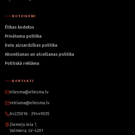
NOTEIKUMI
Ētikas kodekss
Privātuma politika
Datu aizsardzības politika
Abonēšanas un atcelšanas politika
Politiskā reklāma
KONTAKTI
eliesma@eliesma.lv
reklama@eliesma.lv
64225016 · 29449035
Ziemeļu iela 7,
Valmiera, LV-4201