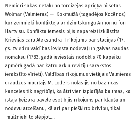
Nemieri sākās netālu no toreizējās apriņķa pilsētas
Wolmar (Valmieras) — Kokmuižā (tagadējos Kocēnos),
kur zemnieki konfliktēja ar dzimtskungu Anhornu fon
Hartvisu. Konflikta iemesls bijis nepareizi izklāstīts
Krievijas cara Aleksandra I rīkojums par staciņas (17.
gs. zviedru valdības ieviesta nodeva) un galvas naudas
nomaksu (1783. gadā ieviestais nodoklis 70 kapeiku
apmērā gadā par katru arklu revīziju sarakstos
ierakstīto vīrieti). Valdības rīkojumus vietējais Valmieras
draudzes mācītājs M. Loders nolasījis no baznīcas
kanceles tik negribīgi, ka ātri vien izplatījās baumas, ka
īstajā ķeizara pavēlē esot bijis rīkojums par klaušu un
nodevu atcelšanu, kā arī par piešķirto brīvību, tikai
muižnieki to slēpjot….