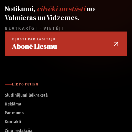
Notikumi,
cilvēki un stāsti
no
Valmieras un Vidzemes.
NEATKARĪGI · VIETĒJI
KĻŪSTI PAR LASĪTĀJU
Abonē Liesmu
LIETOTĀJIEM
Sludinājumi laikrakstā
Reklāma
Par mums
Kontakti
Ziņo redakcijai