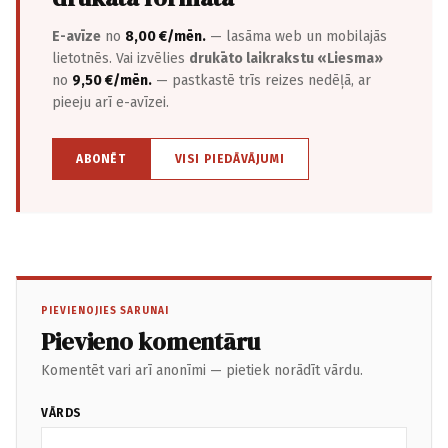
E-avīze
no
8,00 €/mēn.
— lasāma web un mobilajās
lietotnēs. Vai izvēlies
drukāto laikrakstu «Liesma»
no
9,50 €/mēn.
— pastkastē trīs reizes nedēļā, ar
pieeju arī e-avīzei.
ABONĒT
VISI PIEDĀVĀJUMI
PIEVIENOJIES SARUNAI
Pievieno komentāru
Komentēt vari arī anonīmi — pietiek norādīt vārdu.
VĀRDS