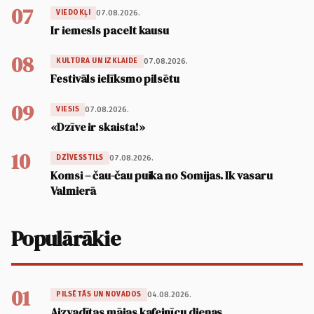
07
07.08.2026.
VIEDOKĻI
Ir iemesls pacelt kausu
08
07.08.2026.
KULTŪRA UN IZKLAIDE
Festivāls ielīksmo pilsētu
09
07.08.2026.
VIESIS
«Dzīve ir skaista!»
10
07.08.2026.
DZĪVESSTILS
Komsi – čau-čau puika no Somijas. Ik vasaru
Valmierā
Populārākie
01
04.08.2026.
PILSĒTĀS UN NOVADOS
Aizvadītas mājas kafejnīcu dienas