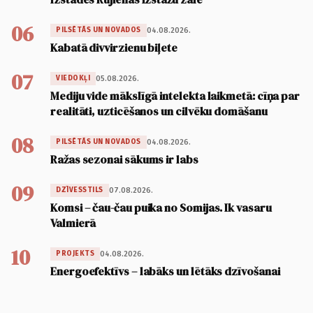
06
04.08.2026.
PILSĒTĀS UN NOVADOS
Kabatā divvirzienu biļete
07
05.08.2026.
VIEDOKĻI
Mediju vide mākslīgā intelekta laikmetā: cīņa par
realitāti, uzticēšanos un cilvēku domāšanu
08
04.08.2026.
PILSĒTĀS UN NOVADOS
Ražas sezonai sākums ir labs
09
07.08.2026.
DZĪVESSTILS
Komsi – čau-čau puika no Somijas. Ik vasaru
Valmierā
10
04.08.2026.
PROJEKTS
Energoefektīvs – labāks un lētāks dzīvošanai