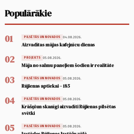
Populārākie
01
04.08.2026.
PILSĒTĀS UN NOVADOS
Aizvadītas mājas kafejnīcu dienas
02
05.08.2026.
PROJEKTS
Māja no salmu paneļiem šodien ir realitāte
03
05.08.2026.
PILSĒTĀS UN NOVADOS
Rūjienas aptiekai – 185
04
05.08.2026.
PILSĒTĀS UN NOVADOS
Krāšņi un skanīgi aizvadīti Rūjienas pilsētas
svētki
05
05.08.2026.
PILSĒTĀS UN NOVADOS
Izstādes Rūjienas Izstāžu zālē