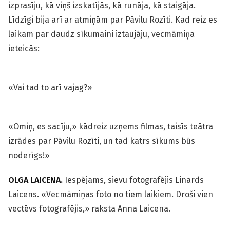
izprasīju, kā viņš izskatījās, kā runāja, kā staigāja.
Līdzīgi bija arī ar atmiņām par Pāvilu Rozīti. Kad reiz es
laikam par daudz sīkumaini iztaujāju, vecmāmiņa
ieteicās:
«Vai tad to arī vajag?»
«Omiņ, es sacīju,» kādreiz uzņems filmas, taisīs teātra
izrādes par Pāvilu Rozīti, un tad katrs sīkums būs
noderīgs!»
OLGA LAICENA.
Iespējams, sievu fotografējis Linards
Laicens. «Vecmāmiņas foto no tiem laikiem. Droši vien
vectēvs fotografējis,» raksta Anna Laicena.