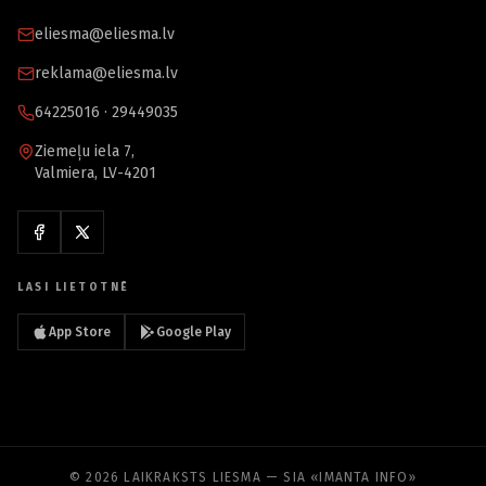
eliesma@eliesma.lv
reklama@eliesma.lv
64225016 · 29449035
Ziemeļu iela 7,
Valmiera, LV-4201
LASI LIETOTNĒ
App Store
Google Play
© 2026 LAIKRAKSTS LIESMA — SIA «IMANTA INFO»