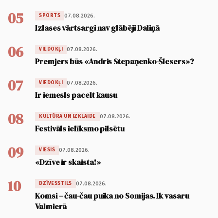
05
07.08.2026.
SPORTS
Izlases vārtsargi nav glābēji Daliņā
06
07.08.2026.
VIEDOKĻI
Premjers būs «Andris Stepaņenko-Šlesers»?
07
07.08.2026.
VIEDOKĻI
Ir iemesls pacelt kausu
08
07.08.2026.
KULTŪRA UN IZKLAIDE
Festivāls ielīksmo pilsētu
09
07.08.2026.
VIESIS
«Dzīve ir skaista!»
10
07.08.2026.
DZĪVESSTILS
Komsi – čau-čau puika no Somijas. Ik vasaru
Valmierā