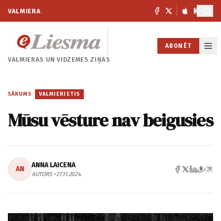
VALMIERA
ABONĒT
VALMIERAS UN
VIDZEMES ZIŅAS
SĀKUMS
/
VALMIERIETIS
Mūsu vēsture nav beigusies
ANNA LAICENA
AN
AUTORS • 27.11.2024.