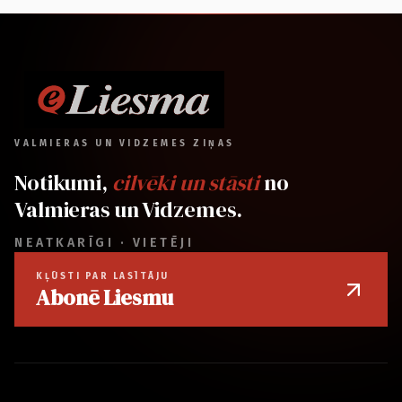
VALMIERAS UN VIDZEMES ZIŅAS
Notikumi,
cilvēki un stāsti
no
Valmieras un Vidzemes.
NEATKARĪGI · VIETĒJI
KĻŪSTI PAR LASĪTĀJU
Abonē Liesmu