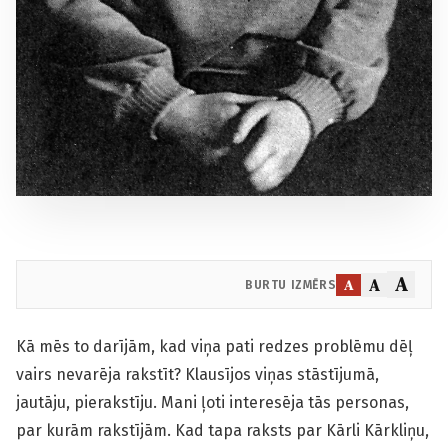
A
A
A
BURTU IZMĒRS
Kā mēs to darījām, kad viņa pati redzes problēmu dēļ
vairs nevarēja rakstīt? Klausījos viņas stāstījumā,
jautāju, pierakstīju. Mani ļoti interesēja tās personas,
par kurām rakstījām. Kad tapa raksts par Kārli Kārkliņu,