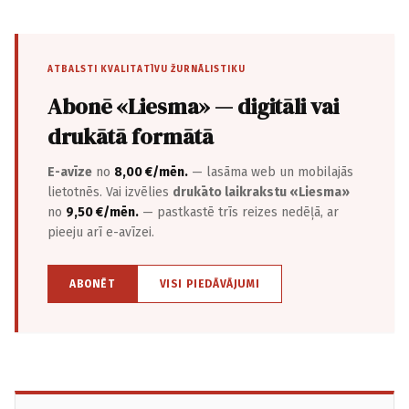
ATBALSTI KVALITATĪVU ŽURNĀLISTIKU
Abonē «Liesma» — digitāli vai
drukātā formātā
E-avīze
no
8,00 €/mēn.
— lasāma web un mobilajās
lietotnēs. Vai izvēlies
drukāto laikrakstu «Liesma»
no
9,50 €/mēn.
— pastkastē trīs reizes nedēļā, ar
pieeju arī e-avīzei.
ABONĒT
VISI PIEDĀVĀJUMI