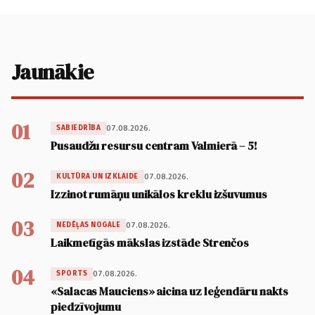
Jaunākie
01
07.08.2026.
SABIEDRĪBA
Pusaudžu resursu centram Valmierā – 5!
02
07.08.2026.
KULTŪRA UN IZKLAIDE
Izzinot rumāņu unikālos kreklu izšuvumus
03
07.08.2026.
NEDĒĻAS NOGALE
Laikmetīgās mākslas izstāde Strenčos
04
07.08.2026.
SPORTS
«Salacas Mauciens» aicina uz leģendāru nakts
piedzīvojumu