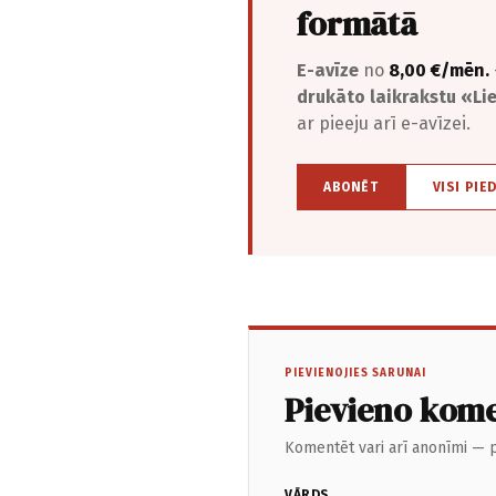
formātā
E-avīze
no
8,00 €/mēn.
drukāto laikrakstu «L
ar pieeju arī e-avīzei.
ABONĒT
VISI PIE
PIEVIENOJIES SARUNAI
Pievieno kom
Komentēt vari arī anonīmi — p
VĀRDS