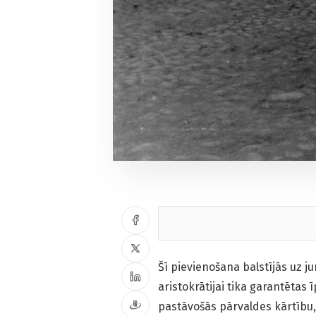
Šī pievienošana balstījās uz j
aristokrātijai tika garantētas 
pastāvošās pārvaldes kārtību, 