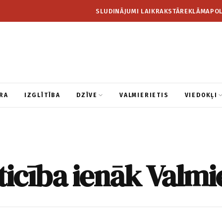
SLUDINĀJUMI LAIKRAKSTĀ
REKLĀMA
POL
RA
IZGLĪTĪBA
DZĪVE
VALMIERIETIS
VIEDOKĻI
ticība ienāk Valmi