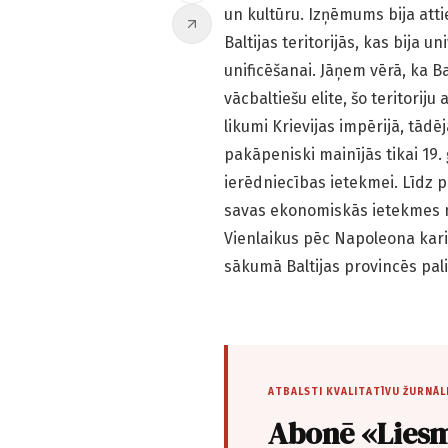
un kultūru. Izņēmums bija attie
Baltijas teritorijās, kas bija un
unificēšanai. Jāņem vērā, ka B
vācbaltiešu elite, šo teritoriju
likumi Krievijas impērijā, tādē
pakāpeniski mainījās tikai 19. 
ierēdniecības ietekmei. Līdz p
savas ekonomiskās ietekmes nos
Vienlaikus pēc Napoleona kari
sākumā Baltijas provincēs pali
ATBALSTI KVALITATĪVU ŽURNĀL
Abonē «Liesm