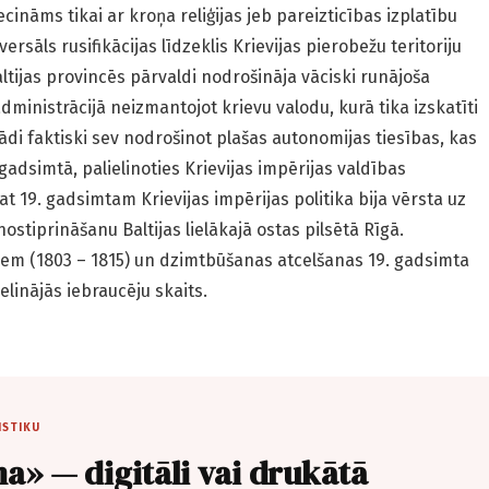
cināms tikai ar kroņa reliģijas jeb pareizticības izplatību
iversāls rusifikācijas līdzeklis Krievijas pierobežu teritoriju
altijas provincēs pārvaldi nodrošināja vāciski runājoša
 administrācijā neizmantojot krievu valodu, kurā tika izskatīti
jādi faktiski sev nodrošinot plašas autonomijas tiesības, kas
gadsimtā, palielinoties Krievijas impērijas valdības
at 19. gadsimtam Krievijas impērijas politika bija vērsta uz
tiprināšanu Baltijas lielākajā ostas pilsētā Rīgā.
em (1803 – 1815) un dzimt­būšanas atcelšanas 19. gadsimta
elinājās iebraucēju skaits.
ISTIKU
a» — digitāli vai drukātā