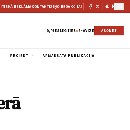
ITISKĀ REKLĀMA
KONTAKTI
ZIŅO REDAKCIJAI
PIESLĒGTIES
E-AVĪZE
ABONĒT
PROJEKTI
APMAKSĀTĀ PUBLIKĀCIJA
erā