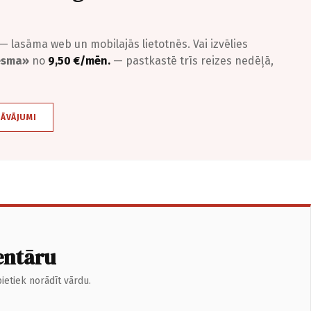
— lasāma web un mobilajās lietotnēs. Vai izvēlies
iesma»
no
9,50 €/mēn.
— pastkastē trīs reizes nedēļā,
DĀVĀJUMI
entāru
ietiek norādīt vārdu.