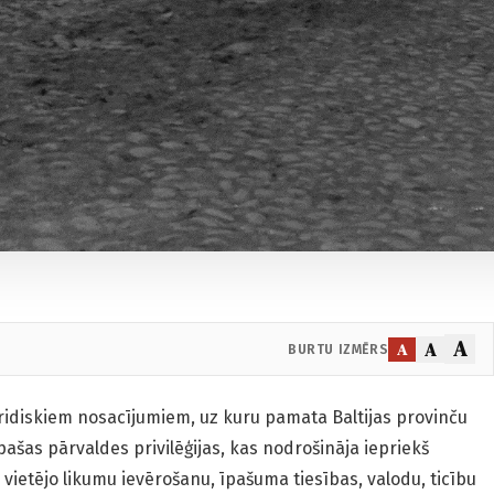
A
A
A
BURTU IZMĒRS
uridiskiem nosacījumiem, uz kuru pamata Baltijas provinču
īpašas pārvaldes privilēģijas, kas nodrošināja iepriekš
vietējo likumu ievērošanu, īpašuma tiesības, valodu, ticību