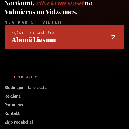
Notikumi,
cilvēki un stāsti
no
Valmieras un Vidzemes.
NEATKARĪGI · VIETĒJI
KĻŪSTI PAR LASĪTĀJU
Abonē Liesmu
LIETOTĀJIEM
Sludinājumi laikrakstā
Reklāma
Par mums
Kontakti
Ziņo redakcijai