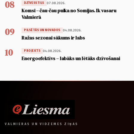
08
07.08.2026.
DZĪVESSTILS
Komsi – čau-čau puika no Somijas. Ik vasaru
Valmierā
09
04.08.2026.
PILSĒTĀS UN NOVADOS
Ražas sezonai sākums ir labs
10
04.08.2026.
PROJEKTS
Energoefektīvs – labāks un lētāks dzīvošanai
VALMIERAS UN VIDZEMES ZIŅAS