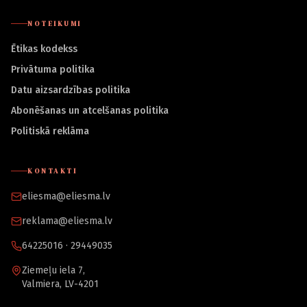
NOTEIKUMI
Ētikas kodekss
Privātuma politika
Datu aizsardzības politika
Abonēšanas un atcelšanas politika
Politiskā reklāma
KONTAKTI
eliesma@eliesma.lv
reklama@eliesma.lv
64225016 · 29449035
Ziemeļu iela 7,
Valmiera, LV-4201