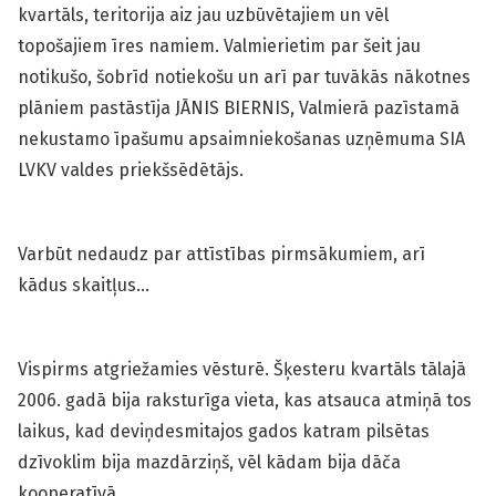
kvartāls, teritorija aiz jau uzbūvētajiem un vēl
topošajiem īres namiem. Valmierietim par šeit jau
notikušo, šobrīd notiekošu un arī par tuvākās nākotnes
plāniem pastāstīja JĀNIS BIERNIS, Valmierā pazīstamā
nekustamo īpašumu apsaimniekošanas uzņēmuma SIA
LVKV valdes priekšsēdētājs.
Varbūt nedaudz par attīstības pirmsākumiem, arī
kādus skaitļus…
Vispirms atgriežamies vēsturē. Šķesteru kvartāls tālajā
2006. gadā bija raksturīga vieta, kas atsauca atmiņā tos
laikus, kad deviņdesmitajos gados katram pilsētas
dzīvoklim bija mazdārziņš, vēl kādam bija dāča
kooperatīvā.