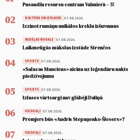
Pusaudžu resursu centram Valmierā – 5!
02
07.08.2026.
KULTŪRA UN IZKLAIDE
Izzinot rumāņu unikālos kreklu izšuvumus
03
07.08.2026.
NEDĒĻAS NOGALE
Laikmetīgās mākslas izstāde Strenčos
04
07.08.2026.
SPORTS
«Salacas Mauciens» aicina uz leģendāru nakts
piedzīvojumu
05
07.08.2026.
SPORTS
Izlases vārtsargi nav glābēji Daliņā
06
07.08.2026.
VIEDOKĻI
Premjers būs «Andris Stepaņenko-Šlesers»?
07
07.08.2026.
VIEDOKĻI