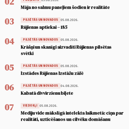
02
05.08.2026.
PROJEKTS
Māja no salmu paneļiem šodien ir realitāte
03
05.08.2026.
PILSĒTĀS UN NOVADOS
Rūjienas aptiekai – 185
04
05.08.2026.
PILSĒTĀS UN NOVADOS
Krāšņi un skanīgi aizvadīti Rūjienas pilsētas
svētki
05
05.08.2026.
PILSĒTĀS UN NOVADOS
Izstādes Rūjienas Izstāžu zālē
06
04.08.2026.
PILSĒTĀS UN NOVADOS
Kabatā divvirzienu biļete
07
05.08.2026.
VIEDOKĻI
Mediju vide mākslīgā intelekta laikmetā: cīņa par
realitāti, uzticēšanos un cilvēku domāšanu