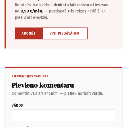
lietotnēs. Vai izvēlies
drukāto laikrakstu «Liesma»
no
9,50 €/mēn.
— pastkastē trīs reizes nedēļā, ar
pieeju arī e-avīzei.
ABONĒT
VISI PIEDĀVĀJUMI
PIEVIENOJIES SARUNAI
Pievieno komentāru
Komentēt vari arī anonīmi — pietiek norādīt vārdu.
VĀRDS