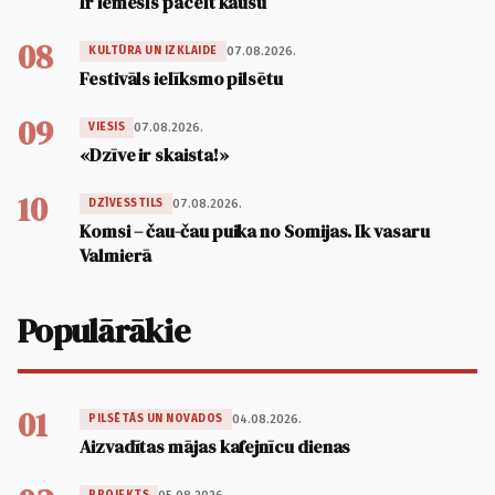
Ir iemesls pacelt kausu
08
07.08.2026.
KULTŪRA UN IZKLAIDE
Festivāls ielīksmo pilsētu
09
07.08.2026.
VIESIS
«Dzīve ir skaista!»
10
07.08.2026.
DZĪVESSTILS
Komsi – čau-čau puika no Somijas. Ik vasaru
Valmierā
Populārākie
01
04.08.2026.
PILSĒTĀS UN NOVADOS
Aizvadītas mājas kafejnīcu dienas