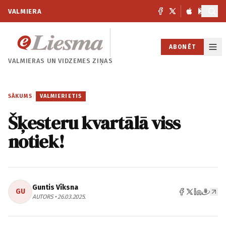
VALMIERA
ABONĒT
VALMIERAS UN
VIDZEMES ZIŅAS
SĀKUMS
/
VALMIERIETIS
Šķesteru kvartālā viss
notiek!
Guntis Vīksna
GU
AUTORS • 26.03.2025.