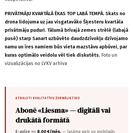
PRIVĀTMĀJU KVARTĀLĀ ĒKAS TOP LABĀ TEMPĀ. Skats no
drona lidojuma uz jau visgatavāko Šķesteru kvartāla
privātmāju puduri. Tālumā brīvajā zemes strēlē (labajā
pusē) starp Sanart uzbūvēto daudzdzīvokļu dzīvojamo
namu un īres namiem būs vieta mazstāvu apbūvei, par
kuras optimālo veidolu vēl tiek diskutēts.
Foto un
vizualizācijas no LVKV arhīva
ATBALSTI KVALITATĪVU ŽURNĀLISTIKU
Abonē «Liesma» — digitāli vai
drukātā formātā
E-avīze
no
8,00 €/mēn.
— lasāma web un mobilajās