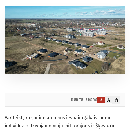
A
A
A
BURTU IZMĒRS
Var teikt, ka šodien apjomos iespaidīgākais jaunu
individuālo dzīvojamo māju mikrorajons ir Šķesteru