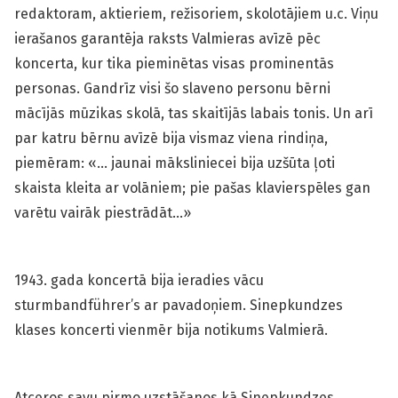
redaktoram, aktieriem, režisoriem, skolotājiem u.c. Viņu
ierašanos garantēja raksts Valmieras avīzē pēc
koncerta, kur tika pieminētas visas prominentās
personas. Gandrīz visi šo slaveno personu bērni
mācījās mūzikas skolā, tas skaitījās labais tonis. Un arī
par katru bērnu avīzē bija vismaz viena rindiņa,
piemēram: «… jaunai māksliniecei bija uzšūta ļoti
skaista kleita ar volāniem; pie pašas klavierspēles gan
varētu vairāk piestrādāt…»
1943. gada koncertā bija ieradies vācu
sturmbandführer’s ar pavadoņiem. Sinepkundzes
klases koncerti vienmēr bija notikums Valmierā.
Atceros savu pirmo uzstāšanos kā Sinepkundzes