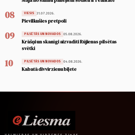
Māja no salmu paneļiem šodien ir realitāte
08
31.07.2026.
VIESIS
Pievilkušies pretpoli
09
05.08.2026.
PILSĒTĀS UN NOVADOS
Krāšņi un skanīgi aizvadīti Rūjienas pilsētas
svētki
10
04.08.2026.
PILSĒTĀS UN NOVADOS
Kabatā divvirzienu biļete