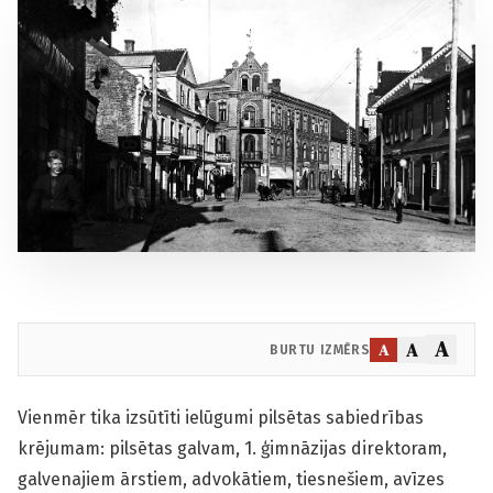
A
A
A
BURTU IZMĒRS
Vienmēr tika izsūtīti ielūgumi pilsētas sabiedrības
krējumam: pilsētas galvam, 1. ģimnāzijas direktoram,
galvenajiem ārstiem, advokātiem, tiesnešiem, avīzes