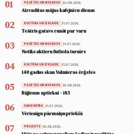
01
04.08.2026.
PILSĒTĀS UN NOVADOS
Aizvadītas mājas kafejnīcu dienas
02
31.07.2026.
KULTŪRA UN IZKLAIDE
Teātris gatavs runāt par varu
03
31.07.2026.
PILSĒTĀS UN NOVADOS
Notiks aktieru futbola turnīrs
04
31.07.2026.
KULTŪRA UN IZKLAIDE
140 gadus skan Valmieras ērģeles
05
05.08.2026.
PILSĒTĀS UN NOVADOS
Rūjienas aptiekai – 185
06
31.07.2026.
SABIEDRĪBA
Vērienīgu pārmaiņu priekšā
07
05.08.2026.
PROJEKTS