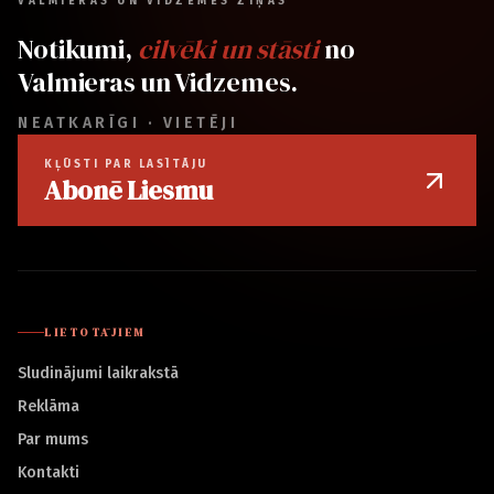
VALMIERAS UN VIDZEMES ZIŅAS
Notikumi,
cilvēki un stāsti
no
Valmieras un Vidzemes.
NEATKARĪGI · VIETĒJI
KĻŪSTI PAR LASĪTĀJU
Abonē Liesmu
LIETOTĀJIEM
Sludinājumi laikrakstā
Reklāma
Par mums
Kontakti