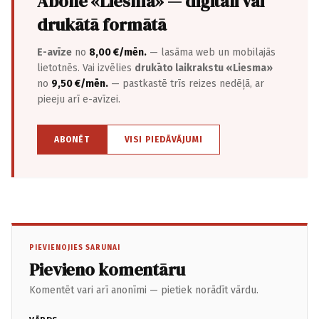
Abonē «Liesma» — digitāli vai
drukātā formātā
E-avīze
no
8,00 €/mēn.
— lasāma web un mobilajās
lietotnēs. Vai izvēlies
drukāto laikrakstu «Liesma»
no
9,50 €/mēn.
— pastkastē trīs reizes nedēļā, ar
pieeju arī e-avīzei.
ABONĒT
VISI PIEDĀVĀJUMI
PIEVIENOJIES SARUNAI
Pievieno komentāru
Komentēt vari arī anonīmi — pietiek norādīt vārdu.