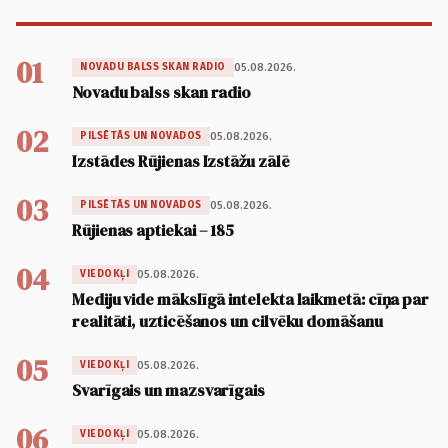
01
05.08.2026.
NOVADU BALSS SKAN RADIO
Novadu balss skan radio
02
05.08.2026.
PILSĒTĀS UN NOVADOS
Izstādes Rūjienas Izstāžu zālē
03
05.08.2026.
PILSĒTĀS UN NOVADOS
Rūjienas aptiekai – 185
04
05.08.2026.
VIEDOKĻI
Mediju vide mākslīgā intelekta laikmetā: cīņa par
realitāti, uzticēšanos un cilvēku domāšanu
05
05.08.2026.
VIEDOKĻI
Svarīgais un mazsvarīgais
06
05.08.2026.
VIEDOKĻI