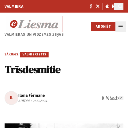
VALMIERA
ABONĒT
VALMIERAS UN
VIDZEMES ZIŅAS
SĀKUMS
/
VALMIERIETIS
Trīsdesmitie
Ilona Fērmane
IL
AUTORS • 27.12.2024.