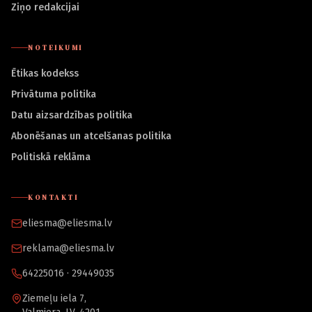
Ziņo redakcijai
NOTEIKUMI
Ētikas kodekss
Privātuma politika
Datu aizsardzības politika
Abonēšanas un atcelšanas politika
Politiskā reklāma
KONTAKTI
eliesma@eliesma.lv
reklama@eliesma.lv
64225016 · 29449035
Ziemeļu iela 7,