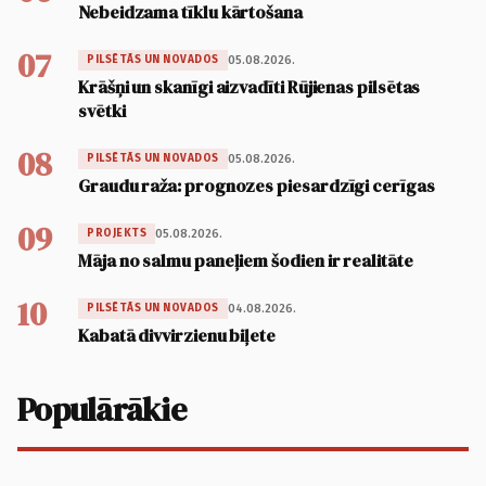
Nebeidzama tīklu kārtošana
07
05.08.2026.
PILSĒTĀS UN NOVADOS
Krāšņi un skanīgi aizvadīti Rūjienas pilsētas
svētki
08
05.08.2026.
PILSĒTĀS UN NOVADOS
Graudu raža: prognozes piesardzīgi cerīgas
09
05.08.2026.
PROJEKTS
Māja no salmu paneļiem šodien ir realitāte
10
04.08.2026.
PILSĒTĀS UN NOVADOS
Kabatā divvirzienu biļete
Populārākie