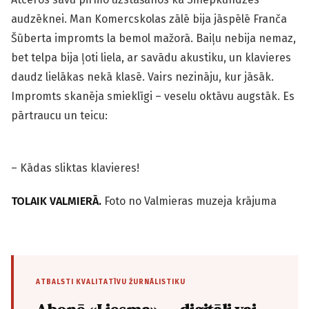
audzēknei. Man Komercskolas zālē bija jāspēlē Franča
Šūberta impromts la bemol mažorā. Baiļu nebija nemaz,
bet telpa bija ļoti liela, ar savādu akustiku, un klavieres
daudz lielākas nekā klasē. Vairs nezināju, kur jāsāk.
Impromts skanēja smieklīgi – veselu oktāvu augstāk. Es
pārtraucu un teicu:
– Kādas sliktas klavieres!
TOLAIK VALMIERĀ.
Foto no Valmieras muzeja krājuma
ATBALSTI KVALITATĪVU ŽURNĀLISTIKU