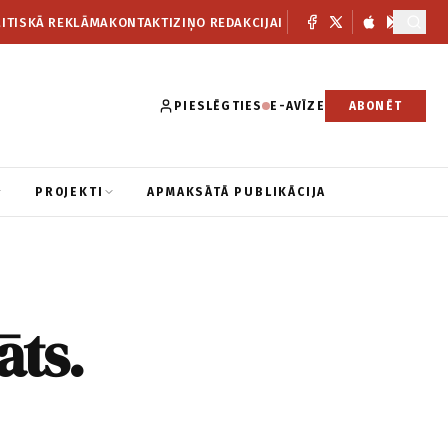
ITISKĀ REKLĀMA
KONTAKTI
ZIŅO REDAKCIJAI
PIESLĒGTIES
E-AVĪZE
ABONĒT
PROJEKTI
APMAKSĀTĀ PUBLIKĀCIJA
āts.