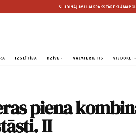
SLUDINĀJUMI LAIKRAKSTĀ
REKLĀMA
POL
RA
IZGLĪTĪBA
DZĪVE
VALMIERIETIS
VIEDOKĻI
ras piena kombin
tāsti. II