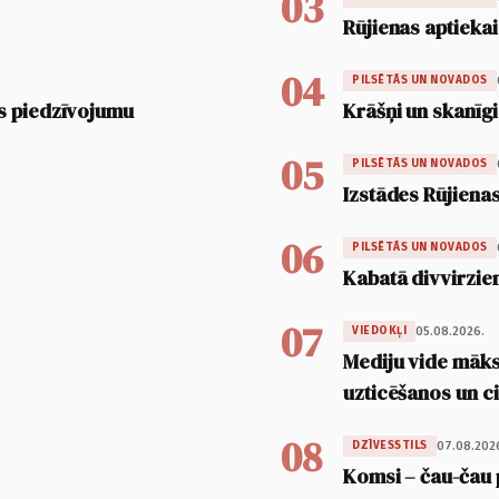
03
Rūjienas aptiekai
04
PILSĒTĀS UN NOVADOS
s piedzīvojumu
Krāšņi un skanīgi
05
PILSĒTĀS UN NOVADOS
Izstādes Rūjienas
06
PILSĒTĀS UN NOVADOS
Kabatā divvirzien
07
05.08.2026.
VIEDOKĻI
Mediju vide māksl
uzticēšanos un 
08
07.08.202
DZĪVESSTILS
Komsi – čau-čau 