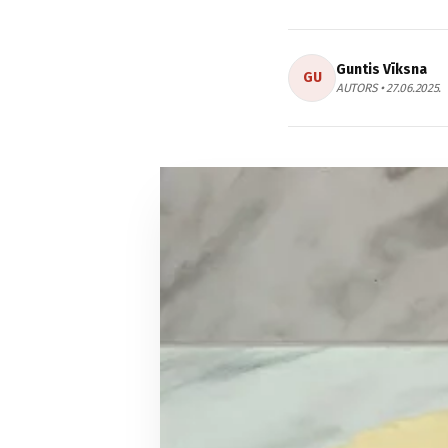
Guntis Vīksna
GU
AUTORS • 27.06.2025.