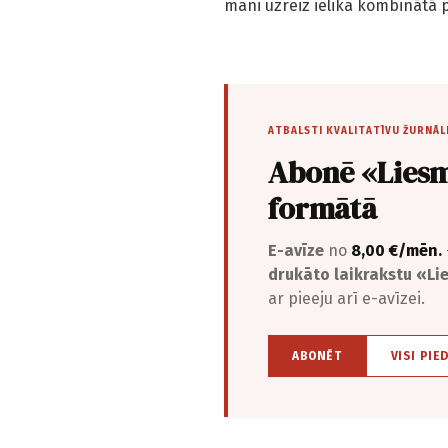
mani uzreiz ielika kombinātā p
ATBALSTI KVALITATĪVU ŽURNĀL
Abonē «Liesm
formātā
E-avīze
no
8,00 €/mēn.
drukāto laikrakstu «L
ar pieeju arī e-avīzei.
ABONĒT
VISI PIE