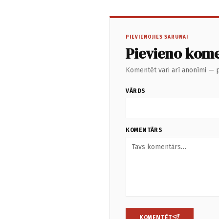
PIEVIENOJIES SARUNAI
Pievieno kom
Komentēt vari arī anonīmi — p
VĀRDS
KOMENTĀRS
KOMENTĒT