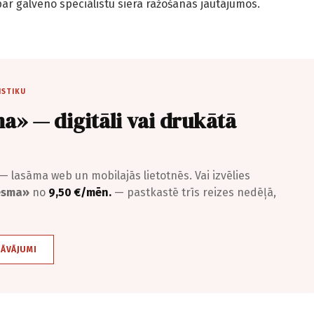
ar galveno speciālistu siera ražošanas jautājumos.
ISTIKU
a» — digitāli vai drukātā
— lasāma web un mobilajās lietotnēs. Vai izvēlies
iesma»
no
9,50 €/mēn.
— pastkastē trīs reizes nedēļā,
DĀVĀJUMI