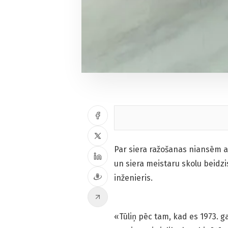
Par siera ražošanas niansēm at
un siera meistaru skolu beidz
inženieris.
«Tūliņ pēc tam, kad es 1973. 