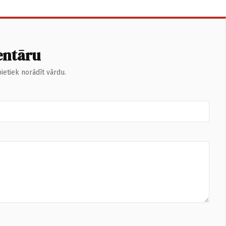
entāru
ietiek norādīt vārdu.