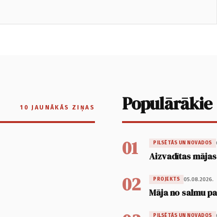
Populārākie
10 JAUNĀKĀS ZIŅAS
01
PILSĒTĀS UN NOVADOS
Aizvadītas mājas
02
05.08.2026.
PROJEKTS
Māja no salmu pan
PILSĒTĀS UN NOVADOS