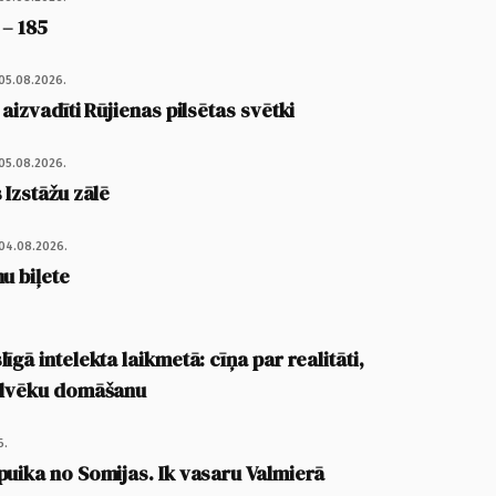
 – 185
05.08.2026.
 aizvadīti Rūjienas pilsētas svētki
05.08.2026.
 Izstāžu zālē
04.08.2026.
u biļete
īgā intelekta laikmetā: cīņa par realitāti,
cilvēku domāšanu
6.
puika no Somijas. Ik vasaru Valmierā