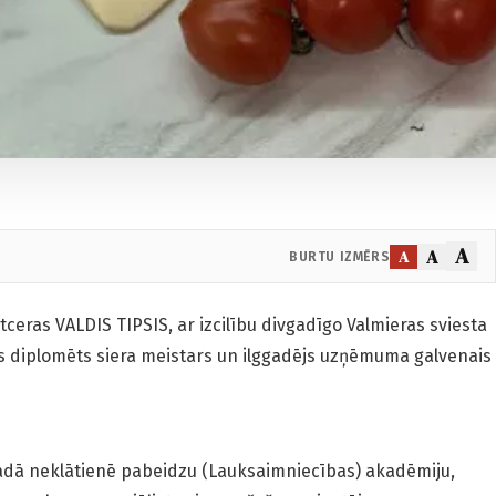
A
A
A
BURTU IZMĒRS
ceras VALDIS TIPSIS, ar izcilību divgadīgo Valmieras sviesta
is diplomēts siera meistars un ilggadējs uzņēmuma galvenais
gadā neklātienē pabeidzu (Lauksaimniecības) akadēmiju,