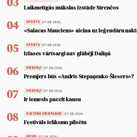
03
Laikmetīgās mākslas izstāde Strenčos
04
07.08.2026.
SPORTS
«Salacas Mauciens» aicina uz leģendāru nakt
05
07.08.2026.
SPORTS
Izlases vārtsargi nav glābēji Daliņā
06
07.08.2026.
VIEDOKĻI
Premjers būs «Andris Stepaņenko-Šlesers»?
07
07.08.2026.
VIEDOKĻI
Ir iemesls pacelt kausu
08
07.08.2026.
KULTŪRA UN IZKLAIDE
Festivāls ielīksmo pilsētu
07.08.2026.
VIESIS