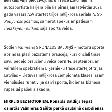
lielākais viņa piedzīvojums un reizē izaicinājums
autosportista karjerā bija kā pirmajam latvietim 2021.
gada vasarā ASV startēt trijos rallijkrosa seriāla
Nitro
Rallycross
posmos, samērot spēkus ar patiešām
lielākajiem puikām
šajā sporta veidā.
Šodien
Valmierietī
RONALDS BALDIŅŠ – motoru sporta
aprindās plaši pazīstams braucējs, kurš oficiāli trasē
savu pēdējo braucienu veica pērn 14. septembrī, ar
vairākiem spēkratiem Biķernieku trasē startējot trijās
Latvijas – Lietuvas rallijkrosa čempionāta klasēs. Esam
vienojušies runāt viņa dzīvi sportā, ikdienas biznesa
rūpes lai paliek aizkadrā.
MIRKLIS BEZ MOTORIEM. Ronalds Baldiņš tepat
dzimtās Valmieras Sajūtu parkā saulainā darbdienas