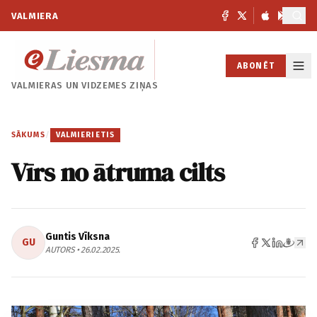
VALMIERA
ABONĒT
VALMIERAS UN
VIDZEMES ZIŅAS
SĀKUMS
/
VALMIERIETIS
Vīrs no ātruma cilts
Guntis Vīksna
GU
AUTORS • 26.02.2025.