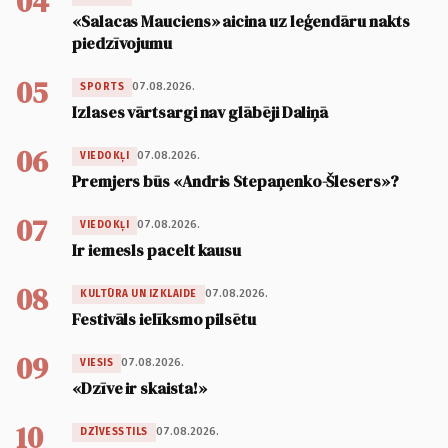
04
«Salacas Mauciens» aicina uz leģendāru nakts
piedzīvojumu
05
07.08.2026.
SPORTS
Izlases vārtsargi nav glābēji Daliņā
06
07.08.2026.
VIEDOKĻI
Premjers būs «Andris Stepaņenko-Šlesers»?
07
07.08.2026.
VIEDOKĻI
Ir iemesls pacelt kausu
08
07.08.2026.
KULTŪRA UN IZKLAIDE
Festivāls ielīksmo pilsētu
09
07.08.2026.
VIESIS
«Dzīve ir skaista!»
10
07.08.2026.
DZĪVESSTILS