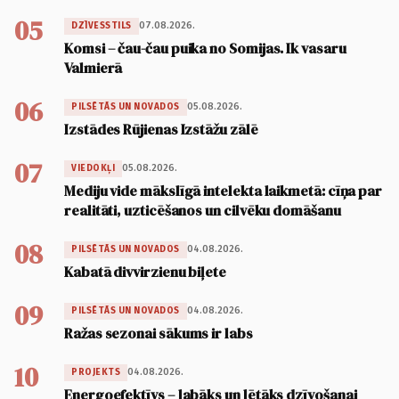
05
07.08.2026.
DZĪVESSTILS
Komsi – čau-čau puika no Somijas. Ik vasaru
Valmierā
06
05.08.2026.
PILSĒTĀS UN NOVADOS
Izstādes Rūjienas Izstāžu zālē
07
05.08.2026.
VIEDOKĻI
Mediju vide mākslīgā intelekta laikmetā: cīņa par
realitāti, uzticēšanos un cilvēku domāšanu
08
04.08.2026.
PILSĒTĀS UN NOVADOS
Kabatā divvirzienu biļete
09
04.08.2026.
PILSĒTĀS UN NOVADOS
Ražas sezonai sākums ir labs
10
04.08.2026.
PROJEKTS
Energoefektīvs – labāks un lētāks dzīvošanai