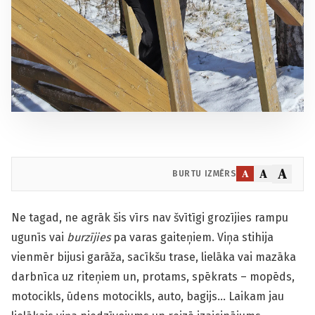
A
A
A
BURTU IZMĒRS
Ne tagad, ne agrāk šis vīrs nav švītīgi grozījies rampu
ugunīs vai
burzījies
pa varas gaiteņiem. Viņa stihija
vienmēr bijusi garāža, sacīkšu trase, lielāka vai mazāka
darbnīca uz riteņiem un, protams, spēkrats – mopēds,
motocikls, ūdens motocikls, auto, bagijs… Laikam jau