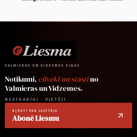
VALMIERAS UN VIDZEMES ZIŅAS
Notikumi,
cilvēki un stāsti
no
Valmieras un Vidzemes.
NEATKARĪGI · VIETĒJI
KĻŪSTI PAR LASĪTĀJU
Abonē Liesmu