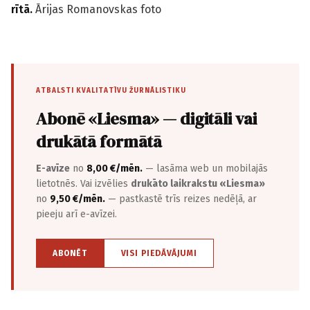
rītā.
Ārijas Romanovskas foto
ATBALSTI KVALITATĪVU ŽURNĀLISTIKU
Abonē «Liesma» — digitāli vai
drukātā formātā
E-avīze
no
8,00 €/mēn.
— lasāma web un mobilajās
lietotnēs. Vai izvēlies
drukāto laikrakstu «Liesma»
no
9,50 €/mēn.
— pastkastē trīs reizes nedēļā, ar
pieeju arī e-avīzei.
ABONĒT
VISI PIEDĀVĀJUMI