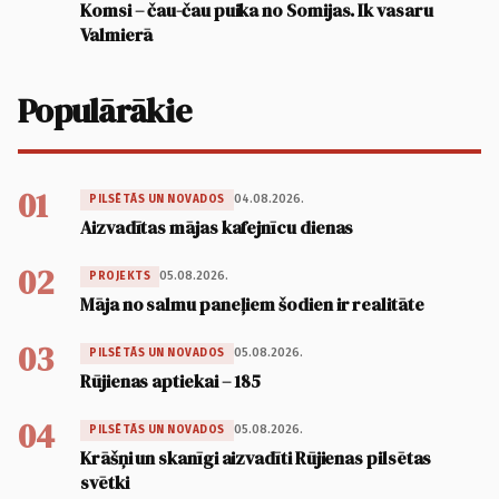
Komsi – čau-čau puika no Somijas. Ik vasaru
Valmierā
Populārākie
01
04.08.2026.
PILSĒTĀS UN NOVADOS
Aizvadītas mājas kafejnīcu dienas
02
05.08.2026.
PROJEKTS
Māja no salmu paneļiem šodien ir realitāte
03
05.08.2026.
PILSĒTĀS UN NOVADOS
Rūjienas aptiekai – 185
04
05.08.2026.
PILSĒTĀS UN NOVADOS
Krāšņi un skanīgi aizvadīti Rūjienas pilsētas
svētki