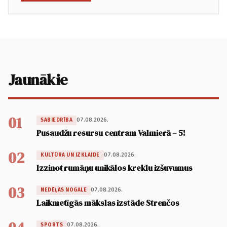
Jaunākie
01
07.08.2026.
SABIEDRĪBA
Pusaudžu resursu centram Valmierā – 5!
02
07.08.2026.
KULTŪRA UN IZKLAIDE
Izzinot rumāņu unikālos kreklu izšuvumus
03
07.08.2026.
NEDĒĻAS NOGALE
Laikmetīgās mākslas izstāde Strenčos
07.08.2026.
SPORTS