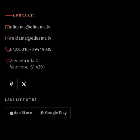
KONTAKTI
eliesma@eliesma.lv
reklama@eliesma.lv
64225016 · 29449035
Ziemeļu iela 7,
Valmiera, LV-4201
LASI LIETOTNĒ
App Store
Google Play