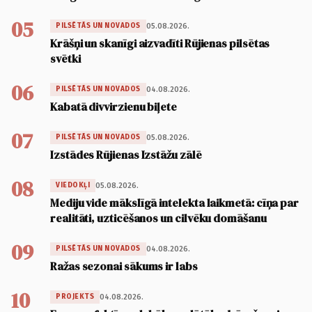
05
05.08.2026.
PILSĒTĀS UN NOVADOS
Krāšņi un skanīgi aizvadīti Rūjienas pilsētas
svētki
06
04.08.2026.
PILSĒTĀS UN NOVADOS
Kabatā divvirzienu biļete
07
05.08.2026.
PILSĒTĀS UN NOVADOS
Izstādes Rūjienas Izstāžu zālē
08
05.08.2026.
VIEDOKĻI
Mediju vide mākslīgā intelekta laikmetā: cīņa par
realitāti, uzticēšanos un cilvēku domāšanu
09
04.08.2026.
PILSĒTĀS UN NOVADOS
Ražas sezonai sākums ir labs
10
04.08.2026.
PROJEKTS