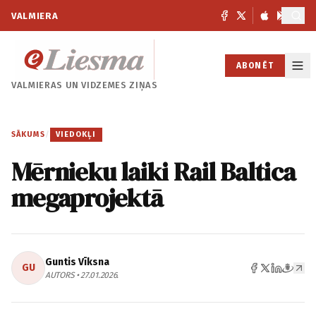
VALMIERA
ABONĒT
VALMIERAS UN
VIDZEMES ZIŅAS
SĀKUMS
/
VIEDOKĻI
Mērnieku laiki Rail Baltica
megaprojektā
Guntis Vīksna
GU
AUTORS • 27.01.2026.