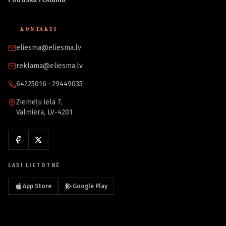
KONTAKTI
eliesma@eliesma.lv
reklama@eliesma.lv
64225016 · 29449035
Ziemeļu iela 7,
Valmiera, LV-4201
LASI LIETOTNĒ
App Store
Google Play