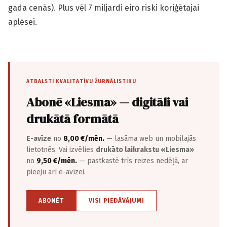
gada cenās). Plus vēl 7 miljardi eiro riski koriģētajai
aplēsei.
ATBALSTI KVALITATĪVU ŽURNĀLISTIKU
Abonē «Liesma» — digitāli vai
drukātā formātā
E-avīze
no
8,00 €/mēn.
— lasāma web un mobilajās
lietotnēs. Vai izvēlies
drukāto laikrakstu «Liesma»
no
9,50 €/mēn.
— pastkastē trīs reizes nedēļā, ar
pieeju arī e-avīzei.
ABONĒT
VISI PIEDĀVĀJUMI