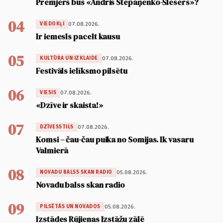
Premjers būs «Andris Stepaņenko-Šlesers»?
04
07.08.2026.
VIEDOKĻI
Ir iemesls pacelt kausu
05
07.08.2026.
KULTŪRA UN IZKLAIDE
Festivāls ielīksmo pilsētu
06
07.08.2026.
VIESIS
«Dzīve ir skaista!»
07
07.08.2026.
DZĪVESSTILS
Komsi – čau-čau puika no Somijas. Ik vasaru
Valmierā
08
05.08.2026.
NOVADU BALSS SKAN RADIO
Novadu balss skan radio
09
05.08.2026.
PILSĒTĀS UN NOVADOS
Izstādes Rūjienas Izstāžu zālē