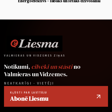
Energoefektīvs – labāks un lētāks dzīvošanai
VALMIERAS UN VIDZEMES ZIŅAS
Notikumi,
cilvēki un stāsti
no
Valmieras un Vidzemes.
NEATKARĪGI · VIETĒJI
KĻŪSTI PAR LASĪTĀJU
Abonē Liesmu