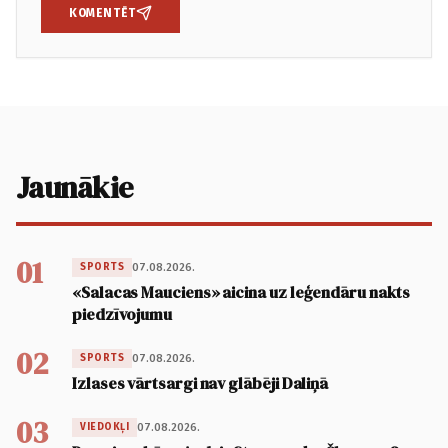
KOMENTĒT
Jaunākie
01
07.08.2026.
SPORTS
«Salacas Mauciens» aicina uz leģendāru nakts
piedzīvojumu
02
07.08.2026.
SPORTS
Izlases vārtsargi nav glābēji Daliņā
03
07.08.2026.
VIEDOKĻI