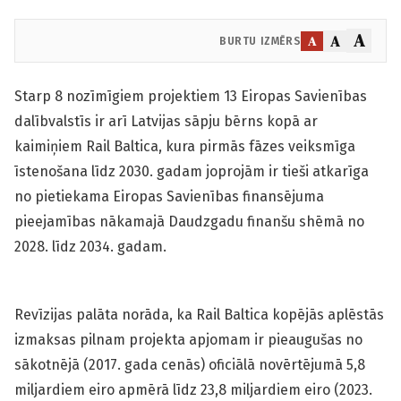
A
A
A
BURTU IZMĒRS
Starp 8 nozīmīgiem projektiem 13 Eiropas Savienības
dalībvalstīs ir arī Latvijas sāpju bērns kopā ar
kaimiņiem Rail Baltica, kura pirmās fāzes veiksmīga
īstenošana līdz 2030. gadam joprojām ir tieši atkarīga
no pietiekama Eiropas Savienības finansējuma
pieejamības nākamajā Daudzgadu finanšu shēmā no
2028. līdz 2034. gadam.
Revīzijas palāta norāda, ka Rail Baltica kopējās aplēstās
izmaksas pilnam projekta apjomam ir pieaugušas no
sākotnējā (2017. gada cenās) oficiālā novērtējumā 5,8
miljardiem eiro apmērā līdz 23,8 miljardiem eiro (2023.