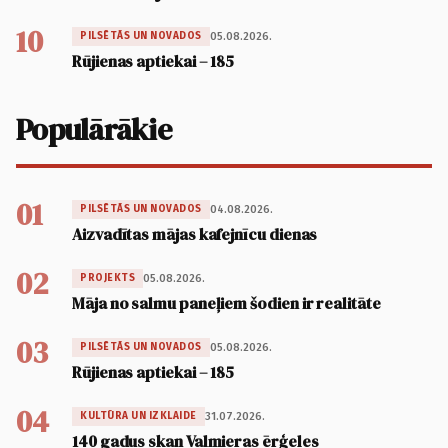
10
05.08.2026.
PILSĒTĀS UN NOVADOS
Rūjienas aptiekai – 185
Populārākie
01
04.08.2026.
PILSĒTĀS UN NOVADOS
Aizvadītas mājas kafejnīcu dienas
02
05.08.2026.
PROJEKTS
Māja no salmu paneļiem šodien ir realitāte
03
05.08.2026.
PILSĒTĀS UN NOVADOS
Rūjienas aptiekai – 185
04
31.07.2026.
KULTŪRA UN IZKLAIDE
140 gadus skan Valmieras ērģeles