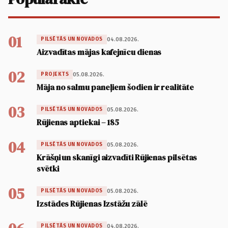
01
04.08.2026.
PILSĒTĀS UN NOVADOS
Aizvadītas mājas kafejnīcu dienas
02
05.08.2026.
PROJEKTS
Māja no salmu paneļiem šodien ir realitāte
03
05.08.2026.
PILSĒTĀS UN NOVADOS
Rūjienas aptiekai – 185
04
05.08.2026.
PILSĒTĀS UN NOVADOS
Krāšņi un skanīgi aizvadīti Rūjienas pilsētas
svētki
05
05.08.2026.
PILSĒTĀS UN NOVADOS
Izstādes Rūjienas Izstāžu zālē
04.08.2026.
PILSĒTĀS UN NOVADOS