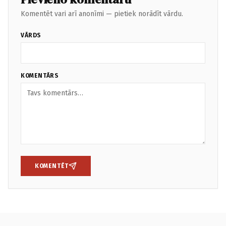
Komentēt vari arī anonīmi — pietiek norādīt vārdu.
VĀRDS
KOMENTĀRS
KOMENTĒT