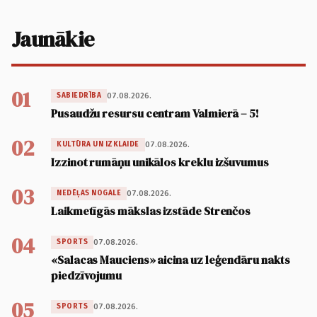
Jaunākie
01
07.08.2026.
SABIEDRĪBA
Pusaudžu resursu centram Valmierā – 5!
02
07.08.2026.
KULTŪRA UN IZKLAIDE
Izzinot rumāņu unikālos kreklu izšuvumus
03
07.08.2026.
NEDĒĻAS NOGALE
Laikmetīgās mākslas izstāde Strenčos
04
07.08.2026.
SPORTS
«Salacas Mauciens» aicina uz leģendāru nakts
piedzīvojumu
05
07.08.2026.
SPORTS