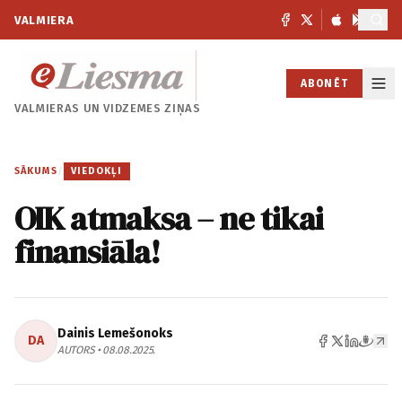
VALMIERA
ABONĒT
VALMIERAS UN
VIDZEMES ZIŅAS
SĀKUMS
/
VIEDOKĻI
OIK atmaksa – ne tikai
finansiāla!
Dainis Lemešonoks
DA
AUTORS • 08.08.2025.