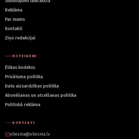
Sludinājumi laikrakstā
Reklāma
Par mums
Kontakti
Ziņo redakcijai
NOTEIKUMI
Ētikas kodekss
Privātuma politika
Datu aizsardzības politika
Abonēšanas un atcelšanas politika
Politiskā reklāma
KONTAKTI
eliesma@eliesma.lv