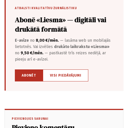
ATBALSTI KVALITATĪVU ŽURNĀLISTIKU
Abonē «Liesma» — digitāli vai
drukātā formātā
E-avīze
no
8,00 €/mēn.
— lasāma web un mobilajās
lietotnēs. Vai izvēlies
drukāto laikrakstu «Liesma»
no
9,50 €/mēn.
— pastkastē trīs reizes nedēļā, ar
pieeju arī e-avīzei.
ABONĒT
VISI PIEDĀVĀJUMI
PIEVIENOJIES SARUNAI
Pievieno komentāru