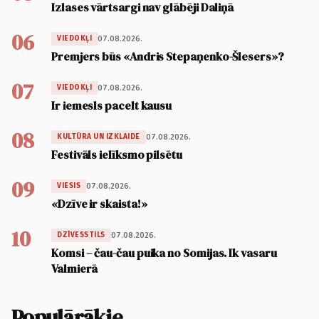
Izlases vārtsargi nav glābēji Daliņā
06
07.08.2026.
VIEDOKĻI
Premjers būs «Andris Stepaņenko-Šlesers»?
07
07.08.2026.
VIEDOKĻI
Ir iemesls pacelt kausu
08
07.08.2026.
KULTŪRA UN IZKLAIDE
Festivāls ielīksmo pilsētu
09
07.08.2026.
VIESIS
«Dzīve ir skaista!»
10
07.08.2026.
DZĪVESSTILS
Komsi – čau-čau puika no Somijas. Ik vasaru
Valmierā
Populārākie