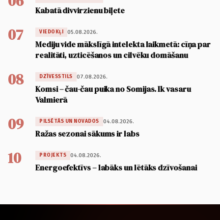
06
Kabatā divvirzienu biļete
07
05.08.2026.
VIEDOKĻI
Mediju vide mākslīgā intelekta laikmetā: cīņa par
realitāti, uzticēšanos un cilvēku domāšanu
08
07.08.2026.
DZĪVESSTILS
Komsi – čau-čau puika no Somijas. Ik vasaru
Valmierā
09
04.08.2026.
PILSĒTĀS UN NOVADOS
Ražas sezonai sākums ir labs
10
04.08.2026.
PROJEKTS
Energoefektīvs – labāks un lētāks dzīvošanai