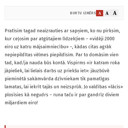
A
A
A
BURTU IZMĒRS
Pratīsim tagad neaizrauties ar sapņiem, ko nu pirksim,
kur ceļosim par atgūtajiem līdzekļiem – «vidēji 2000
eiro uz katru mājsaimniecību» –, kādas citas agrāk
nepiepildītas vēlmes piepildīsim. Par to domāsim vien
tad, kad/ja nauda būs kontā. Vispirms «ir katram roka
jāpieliek, lai lielais darbs uz priekšu iet»: jāuzbūvē
pieminētā sakāmvārda dzīvniekam tik pamatīgas
lamatas, lai iekrīt tajās un neizsprūk. Jo valdības «lācis»
plosīsies kā negudrs – runa taču ir par gandrīz diviem
miljardiem eiro!