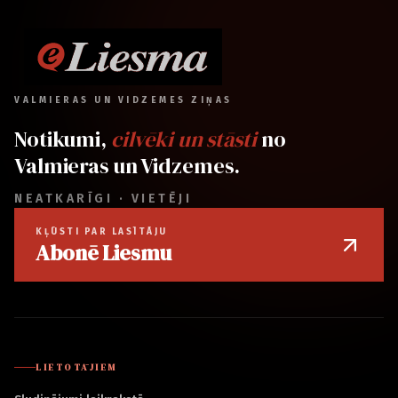
VALMIERAS UN VIDZEMES ZIŅAS
Notikumi,
cilvēki un stāsti
no
Valmieras un Vidzemes.
NEATKARĪGI · VIETĒJI
KĻŪSTI PAR LASĪTĀJU
Abonē Liesmu
LIETOTĀJIEM