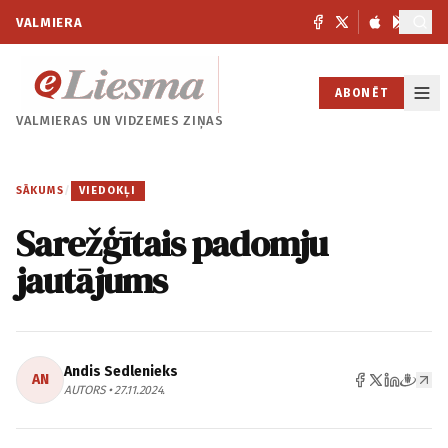
VALMIERA
ABONĒT
VALMIERAS UN
VIDZEMES ZIŅAS
SĀKUMS
/
VIEDOKĻI
Sarežģītais padomju
jautājums
Andis Sedlenieks
AN
AUTORS • 27.11.2024.