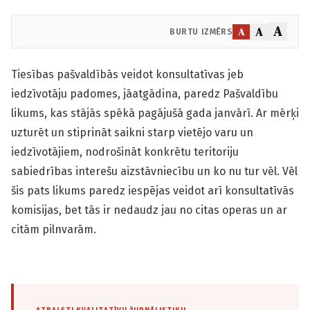
A
A
A
BURTU IZMĒRS
Tiesības pašvaldībās veidot konsultatīvas jeb
iedzīvotāju padomes, jāatgādina, paredz Pašvaldību
likums, kas stājās spēkā pagājušā gada janvārī. Ar mērķi
uzturēt un stiprināt saikni starp vietējo varu un
iedzīvotājiem, nodrošināt konkrētu teritoriju
sabiedrības interešu aizstāvniecību un ko nu tur vēl. Vēl
šis pats likums paredz iespējas veidot arī konsultatīvās
komisijas, bet tās ir nedaudz jau no citas operas un ar
citām pilnvarām.