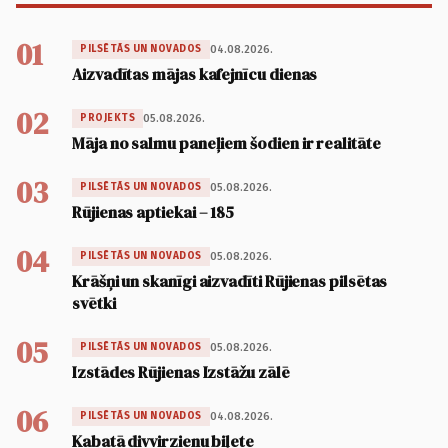
01
04.08.2026.
PILSĒTĀS UN NOVADOS
Aizvadītas mājas kafejnīcu dienas
02
05.08.2026.
PROJEKTS
Māja no salmu paneļiem šodien ir realitāte
03
05.08.2026.
PILSĒTĀS UN NOVADOS
Rūjienas aptiekai – 185
04
05.08.2026.
PILSĒTĀS UN NOVADOS
Krāšņi un skanīgi aizvadīti Rūjienas pilsētas
svētki
05
05.08.2026.
PILSĒTĀS UN NOVADOS
Izstādes Rūjienas Izstāžu zālē
06
04.08.2026.
PILSĒTĀS UN NOVADOS
Kabatā divvirzienu biļete