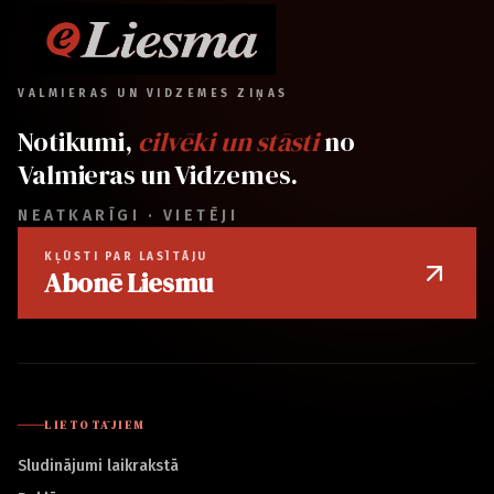
VALMIERAS UN VIDZEMES ZIŅAS
Notikumi,
cilvēki un stāsti
no
Valmieras un Vidzemes.
NEATKARĪGI · VIETĒJI
KĻŪSTI PAR LASĪTĀJU
Abonē Liesmu
LIETOTĀJIEM
Sludinājumi laikrakstā