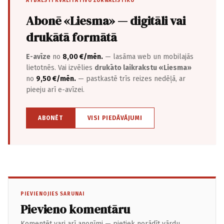
ATBALSTI KVALITATĪVU ŽURNĀLISTIKU
Abonē «Liesma» — digitāli vai
drukātā formātā
E-avīze
no
8,00 €/mēn.
— lasāma web un mobilajās
lietotnēs. Vai izvēlies
drukāto laikrakstu «Liesma»
no
9,50 €/mēn.
— pastkastē trīs reizes nedēļā, ar
pieeju arī e-avīzei.
ABONĒT
VISI PIEDĀVĀJUMI
PIEVIENOJIES SARUNAI
Pievieno komentāru
Komentēt vari arī anonīmi — pietiek norādīt vārdu.