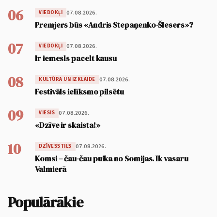
06
07.08.2026.
VIEDOKĻI
Premjers būs «Andris Stepaņenko-Šlesers»?
07
07.08.2026.
VIEDOKĻI
Ir iemesls pacelt kausu
08
07.08.2026.
KULTŪRA UN IZKLAIDE
Festivāls ielīksmo pilsētu
09
07.08.2026.
VIESIS
«Dzīve ir skaista!»
10
07.08.2026.
DZĪVESSTILS
Komsi – čau-čau puika no Somijas. Ik vasaru
Valmierā
Populārākie