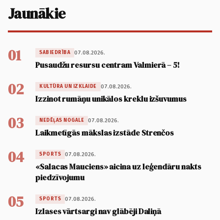
Jaunākie
01
07.08.2026.
SABIEDRĪBA
Pusaudžu resursu centram Valmierā – 5!
02
07.08.2026.
KULTŪRA UN IZKLAIDE
Izzinot rumāņu unikālos kreklu izšuvumus
03
07.08.2026.
NEDĒĻAS NOGALE
Laikmetīgās mākslas izstāde Strenčos
04
07.08.2026.
SPORTS
«Salacas Mauciens» aicina uz leģendāru nakts
piedzīvojumu
05
07.08.2026.
SPORTS
Izlases vārtsargi nav glābēji Daliņā