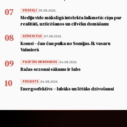
07
05.08.2026.
VIEDOKĻI
Mediju vide mākslīgā intelekta laikmetā: cīņa par
realitāti, uzticēšanos un cilvēku domāšanu
08
07.08.2026.
DZĪVESSTILS
Komsi – čau-čau puika no Somijas. Ik vasaru
Valmierā
09
04.08.2026.
PILSĒTĀS UN NOVADOS
Ražas sezonai sākums ir labs
10
04.08.2026.
PROJEKTS
Energoefektīvs – labāks un lētāks dzīvošanai