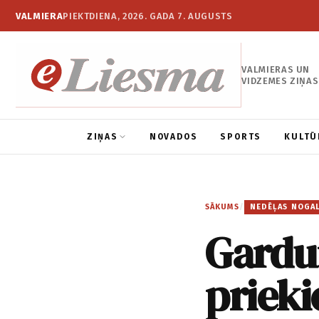
VALMIERA
PIEKTDIENA, 2026. GADA 7. AUGUSTS
VALMIERAS UN
VIDZEMES ZIŅAS
ZIŅAS
NOVADOS
SPORTS
KULTŪ
SĀKUMS
/
NEDĒĻAS NOGA
Gardu
priek