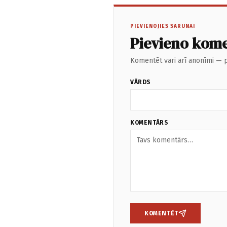
PIEVIENOJIES SARUNAI
Pievieno kom
Komentēt vari arī anonīmi — p
VĀRDS
KOMENTĀRS
KOMENTĒT