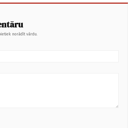
entāru
ietiek norādīt vārdu.