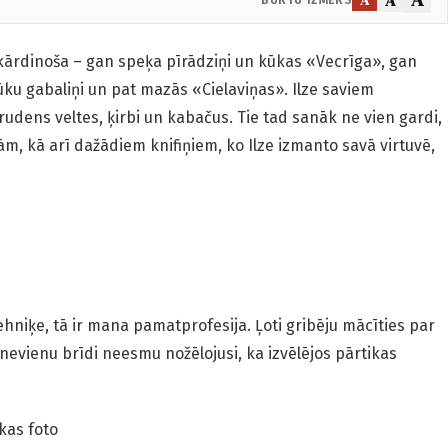
 kārdinoša – gan speķa pīrādziņi un kūkas «Vecrīga», gan
ūku gabaliņi un pat mazās «Cielaviņas». Ilze saviem
udens veltes, ķirbi un kabačus. Tie tad sanāk ne vien gardi,
kām, kā arī dažādiem knifiņiem, ko Ilze izmanto savā virtuvē,
ehniķe, tā ir mana pamatprofesija. Ļoti gribēju mācīties par
 nevienu brīdi neesmu nožēlojusi, ka izvēlējos pārtikas
kas foto