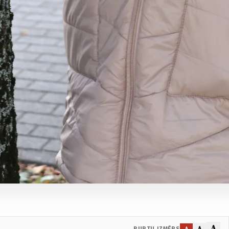
A
A
A
BURTU IZMĒRS