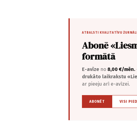
ATBALSTI KVALITATĪVU ŽURNĀL
Abonē «Liesm
formātā
E-avīze
no
8,00 €/mēn.
drukāto laikrakstu «L
ar pieeju arī e-avīzei.
ABONĒT
VISI PIE