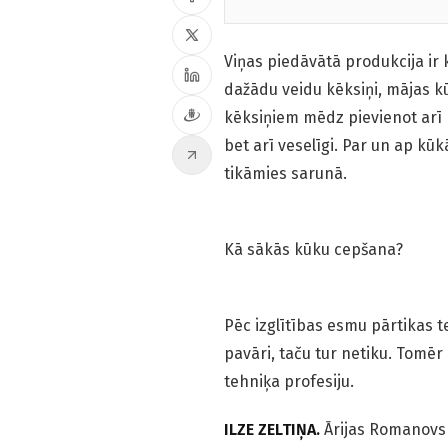
Viņas piedāvātā produkcija ir
dažādu veidu kēksiņi, mājas k
kēksiņiem mēdz pievienot arī r
bet arī veselīgi. Par un ap kū
tikāmies sarunā.
Kā sākās kūku cepšana?
Pēc izglītības esmu pārtikas t
pavāri, taču tur netiku. Tomēr
tehniķa profesiju.
ILZE ZELTIŅA.
Ārijas Romanovs