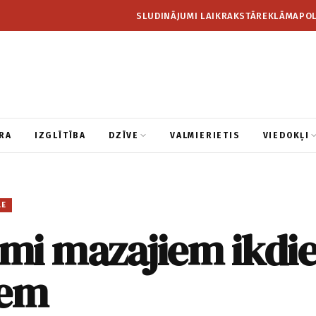
SLUDINĀJUMI LAIKRAKSTĀ
REKLĀMA
POL
RA
IZGLĪTĪBA
DZĪVE
VALMIERIETIS
VIEDOKĻI
LE
mi mazajiem ikdi
iem