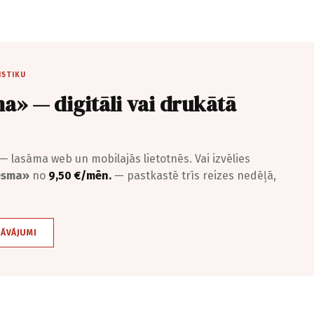
ISTIKU
a» — digitāli vai drukātā
— lasāma web un mobilajās lietotnēs. Vai izvēlies
iesma»
no
9,50 €/mēn.
— pastkastē trīs reizes nedēļā,
DĀVĀJUMI