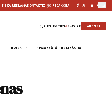
ITISKĀ REKLĀMA
KONTAKTI
ZIŅO REDAKCIJAI
PIESLĒGTIES
E-AVĪZE
ABONĒT
PROJEKTI
APMAKSĀTĀ PUBLIKĀCIJA
enas