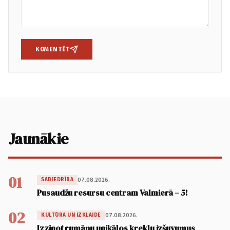
KOMENTĒT
Jaunākie
01
07.08.2026.
SABIEDRĪBA
Pusaudžu resursu centram Valmierā – 5!
02
07.08.2026.
KULTŪRA UN IZKLAIDE
Izzinot rumāņu unikālos kreklu izšuvumus