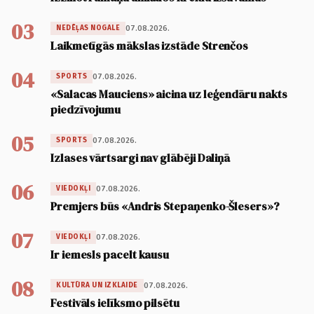
03
07.08.2026.
NEDĒĻAS NOGALE
Laikmetīgās mākslas izstāde Strenčos
04
07.08.2026.
SPORTS
«Salacas Mauciens» aicina uz leģendāru nakts
piedzīvojumu
05
07.08.2026.
SPORTS
Izlases vārtsargi nav glābēji Daliņā
06
07.08.2026.
VIEDOKĻI
Premjers būs «Andris Stepaņenko-Šlesers»?
07
07.08.2026.
VIEDOKĻI
Ir iemesls pacelt kausu
08
07.08.2026.
KULTŪRA UN IZKLAIDE
Festivāls ielīksmo pilsētu