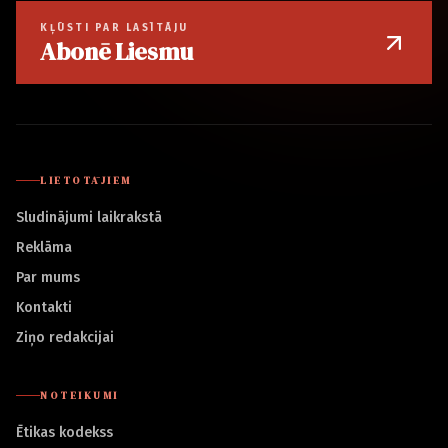
KĻŪSTI PAR LASĪTĀJU
Abonē Liesmu
LIETOTĀJIEM
Sludinājumi laikrakstā
Reklāma
Par mums
Kontakti
Ziņo redakcijai
NOTEIKUMI
Ētikas kodekss