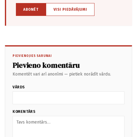
ABONĒT
VISI PIEDĀVĀJUMI
PIEVIENOJIES SARUNAI
Pievieno komentāru
Komentēt vari arī anonīmi — pietiek norādīt vārdu.
VĀRDS
KOMENTĀRS