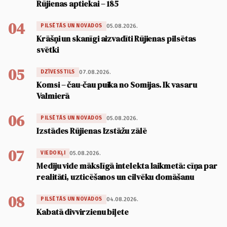
Rūjienas aptiekai – 185
04
05.08.2026.
PILSĒTĀS UN NOVADOS
Krāšņi un skanīgi aizvadīti Rūjienas pilsētas
svētki
05
07.08.2026.
DZĪVESSTILS
Komsi – čau-čau puika no Somijas. Ik vasaru
Valmierā
06
05.08.2026.
PILSĒTĀS UN NOVADOS
Izstādes Rūjienas Izstāžu zālē
07
05.08.2026.
VIEDOKĻI
Mediju vide mākslīgā intelekta laikmetā: cīņa par
realitāti, uzticēšanos un cilvēku domāšanu
08
04.08.2026.
PILSĒTĀS UN NOVADOS
Kabatā divvirzienu biļete