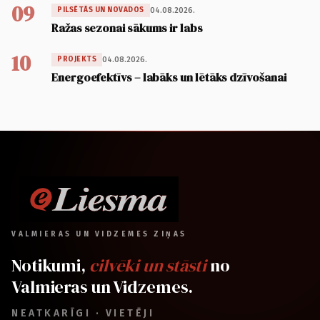
09
04.08.2026.
PILSĒTĀS UN NOVADOS
Ražas sezonai sākums ir labs
10
04.08.2026.
PROJEKTS
Energoefektīvs – labāks un lētāks dzīvošanai
VALMIERAS UN VIDZEMES ZIŅAS
Notikumi,
cilvēki un stāsti
no
Valmieras un Vidzemes.
NEATKARĪGI · VIETĒJI