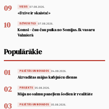
09
07.08.2026.
VIESIS
«Dzīve ir skaista!»
10
07.08.2026.
DZĪVESSTILS
Komsi – čau-čau puika no Somijas. Ik vasaru
Valmierā
Populārākie
01
04.08.2026.
PILSĒTĀS UN NOVADOS
Aizvadītas mājas kafejnīcu dienas
02
05.08.2026.
PROJEKTS
Māja no salmu paneļiem šodien ir realitāte
03
05.08.2026.
PILSĒTĀS UN NOVADOS