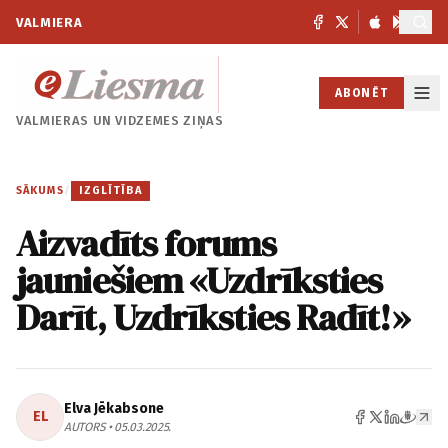
VALMIERA
ABONĒT
VALMIERAS UN
VIDZEMES ZIŅAS
SĀKUMS
/
IZGLĪTĪBA
Aizvadīts forums
jauniešiem «Uzdrīksties
Darīt, Uzdrīksties Radīt!»
Elva Jēkabsone
EL
AUTORS • 05.03.2025.