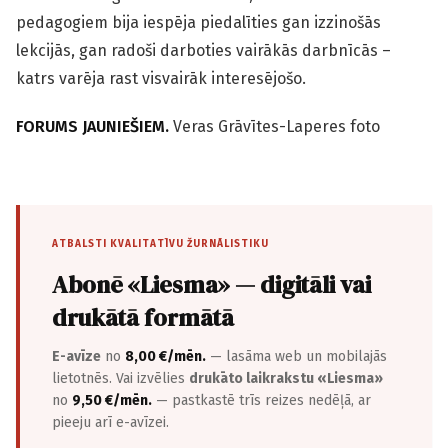
pedagogiem bija iespēja piedalīties gan izzinošās
lekcijās, gan radoši darboties vairākās darbnīcās –
katrs varēja rast visvairāk interesējošo.
FORUMS JAUNIEŠIEM.
Veras Grāvītes-Laperes foto
ATBALSTI KVALITATĪVU ŽURNĀLISTIKU
Abonē «Liesma» — digitāli vai
drukātā formātā
E-avīze
no
8,00 €/mēn.
— lasāma web un mobilajās
lietotnēs. Vai izvēlies
drukāto laikrakstu «Liesma»
no
9,50 €/mēn.
— pastkastē trīs reizes nedēļā, ar
pieeju arī e-avīzei.