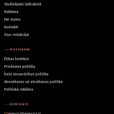
Sludinājumi laikrakstā
Reklāma
Par mums
Kontakti
Ziņo redakcijai
NOTEIKUMI
Ētikas kodekss
Privātuma politika
Datu aizsardzības politika
Abonēšanas un atcelšanas politika
Politiskā reklāma
KONTAKTI
eliesma@eliesma.lv