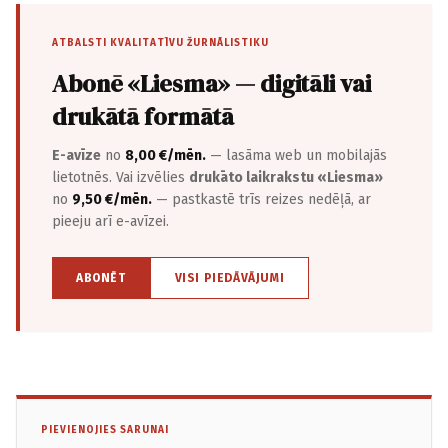
ATBALSTI KVALITATĪVU ŽURNĀLISTIKU
Abonē «Liesma» — digitāli vai
drukātā formātā
E-avīze
no
8,00 €/mēn.
— lasāma web un mobilajās
lietotnēs. Vai izvēlies
drukāto laikrakstu «Liesma»
no
9,50 €/mēn.
— pastkastē trīs reizes nedēļā, ar
pieeju arī e-avīzei.
ABONĒT
VISI PIEDĀVĀJUMI
PIEVIENOJIES SARUNAI