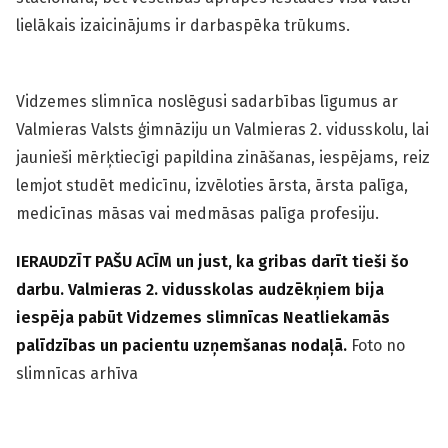
lielākais izaicinājums ir darbaspēka trūkums.
Vidzemes slimnīca noslēgusi sadarbības līgumus ar
Valmieras Valsts ģimnāziju un Valmieras 2. vidusskolu, lai
jaunieši mērķtiecīgi papildina zināšanas, iespējams, reiz
lemjot studēt medicīnu, izvēloties ārsta, ārsta palīga,
medicīnas māsas vai medmāsas palīga profesiju.
IERAUDZĪT PAŠU ACĪM un just, ka gribas darīt tieši šo
darbu. Valmieras 2. vidusskolas audzēkņiem bija
iespēja pabūt Vidzemes slimnīcas Neatliekamās
palīdzības un pacientu uzņemšanas nodaļā.
Foto no
slimnīcas arhīva