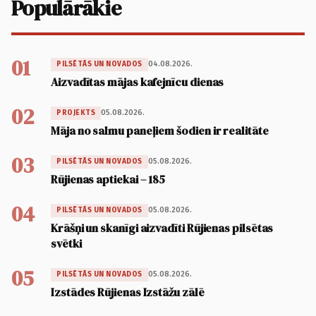
Populārākie
01
04.08.2026.
PILSĒTĀS UN NOVADOS
Aizvadītas mājas kafejnīcu dienas
02
05.08.2026.
PROJEKTS
Māja no salmu paneļiem šodien ir realitāte
03
05.08.2026.
PILSĒTĀS UN NOVADOS
Rūjienas aptiekai – 185
04
05.08.2026.
PILSĒTĀS UN NOVADOS
Krāšņi un skanīgi aizvadīti Rūjienas pilsētas
svētki
05
05.08.2026.
PILSĒTĀS UN NOVADOS
Izstādes Rūjienas Izstāžu zālē