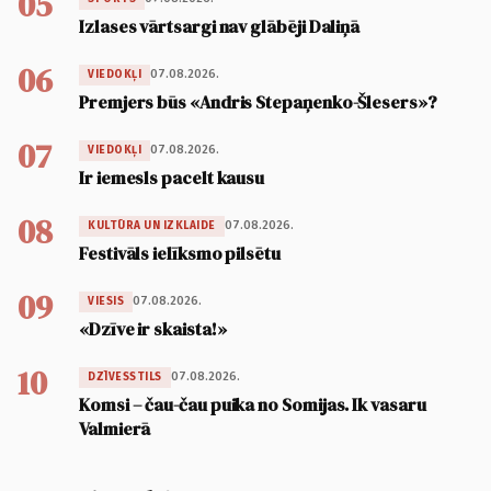
05
Izlases vārtsargi nav glābēji Daliņā
06
07.08.2026.
VIEDOKĻI
Premjers būs «Andris Stepaņenko-Šlesers»?
07
07.08.2026.
VIEDOKĻI
Ir iemesls pacelt kausu
08
07.08.2026.
KULTŪRA UN IZKLAIDE
Festivāls ielīksmo pilsētu
09
07.08.2026.
VIESIS
«Dzīve ir skaista!»
10
07.08.2026.
DZĪVESSTILS
Komsi – čau-čau puika no Somijas. Ik vasaru
Valmierā