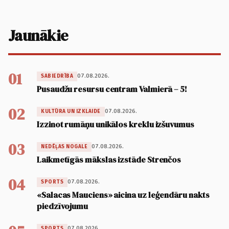
Jaunākie
01
07.08.2026.
SABIEDRĪBA
Pusaudžu resursu centram Valmierā – 5!
02
07.08.2026.
KULTŪRA UN IZKLAIDE
Izzinot rumāņu unikālos kreklu izšuvumus
03
07.08.2026.
NEDĒĻAS NOGALE
Laikmetīgās mākslas izstāde Strenčos
04
07.08.2026.
SPORTS
«Salacas Mauciens» aicina uz leģendāru nakts
piedzīvojumu
07.08.2026.
SPORTS