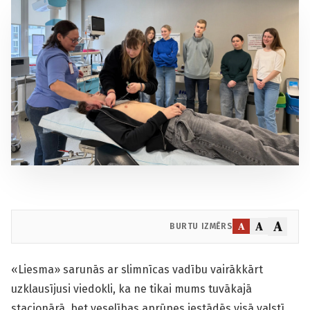
A
A
A
BURTU IZMĒRS
«Liesma» sarunās ar slimnīcas vadību vairākkārt
uzklausījusi viedokli, ka ne tikai mums tuvākajā
stacionārā, bet veselības aprūpes iestādēs visā valstī