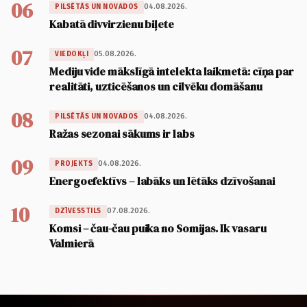
06
04.08.2026.
PILSĒTĀS UN NOVADOS
Kabatā divvirzienu biļete
07
05.08.2026.
VIEDOKĻI
Mediju vide mākslīgā intelekta laikmetā: cīņa par
realitāti, uzticēšanos un cilvēku domāšanu
08
04.08.2026.
PILSĒTĀS UN NOVADOS
Ražas sezonai sākums ir labs
09
04.08.2026.
PROJEKTS
Energoefektīvs – labāks un lētāks dzīvošanai
10
07.08.2026.
DZĪVESSTILS
Komsi – čau-čau puika no Somijas. Ik vasaru
Valmierā