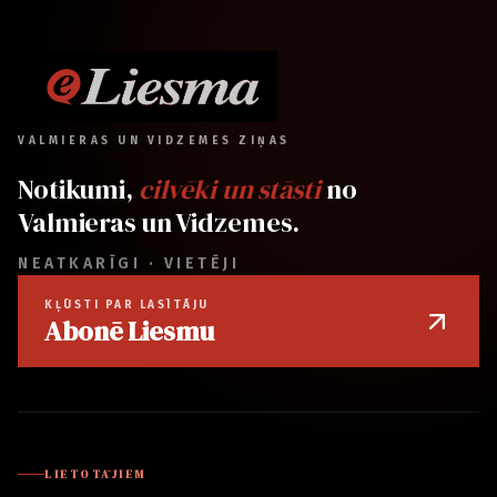
VALMIERAS UN VIDZEMES ZIŅAS
Notikumi,
cilvēki un stāsti
no
Valmieras un Vidzemes.
NEATKARĪGI · VIETĒJI
KĻŪSTI PAR LASĪTĀJU
Abonē Liesmu
LIETOTĀJIEM