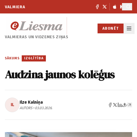
VALMIERA
ABONĒT
VALMIERAS UN
VIDZEMES ZIŅAS
SĀKUMS
/
IZGLĪTĪBA
Audzina jaunos kolēģus
Ilze Kalniņa
IL
AUTORS • 03.03.2026.