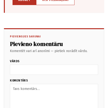
ABONĒT
VISI PIEDĀVĀJUMI
PIEVIENOJIES SARUNAI
Pievieno komentāru
Komentēt vari arī anonīmi — pietiek norādīt vārdu.
VĀRDS
KOMENTĀRS