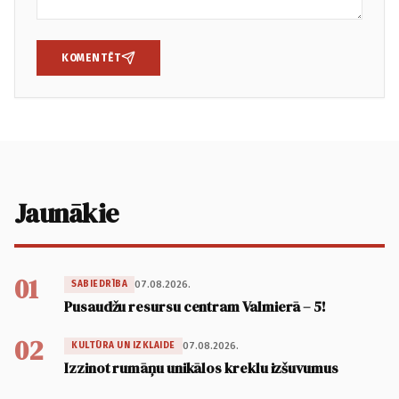
KOMENTĒT
Jaunākie
01
07.08.2026.
SABIEDRĪBA
Pusaudžu resursu centram Valmierā – 5!
02
07.08.2026.
KULTŪRA UN IZKLAIDE
Izzinot rumāņu unikālos kreklu izšuvumus