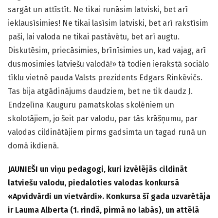
sargāt un attīstīt. Ne tikai runāsim latviski, bet arī
ieklausīsimies! Ne tikai lasīsim latviski, bet arī rakstīsim
paši, lai valoda ne tikai pastāvētu, bet arī augtu.
Diskutēsim, priecāsimies, brīnīsimies un, kad vajag, arī
dusmosimies latviešu valodā!» tā todien ierakstā sociālo
tīklu vietnē pauda Valsts prezidents Edgars Rinkēvičs.
Tas bija atgādinājums daudziem, bet ne tik daudz J.
Endzelīna Kauguru pamatskolas skolēniem un
skolotājiem, jo šeit par valodu, par tās krāšņumu, par
valodas cildinātājiem pirms gadsimta un tagad runā un
domā ikdienā.
JAUNIEŠI un viņu pedagogi, kuri izvēlējās cildināt
latviešu valodu, piedaloties valodas konkursā
«Apvidvārdi un vietvārdi». Konkursa šī gada uzvarētāja
ir Lauma Alberta (1. rindā, pirmā no labās), un attēlā