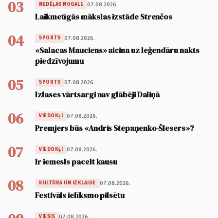
03
07.08.2026.
NEDĒĻAS NOGALE
Laikmetīgās mākslas izstāde Strenčos
04
07.08.2026.
SPORTS
«Salacas Mauciens» aicina uz leģendāru nakts
piedzīvojumu
05
07.08.2026.
SPORTS
Izlases vārtsargi nav glābēji Daliņā
06
07.08.2026.
VIEDOKĻI
Premjers būs «Andris Stepaņenko-Šlesers»?
07
07.08.2026.
VIEDOKĻI
Ir iemesls pacelt kausu
08
07.08.2026.
KULTŪRA UN IZKLAIDE
Festivāls ielīksmo pilsētu
07.08.2026.
VIESIS