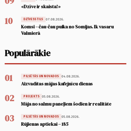
09
«Dzīve ir skaista!»
10
07.08.2026.
DZĪVESSTILS
Komsi – čau-čau puika no Somijas. Ik vasaru
Valmierā
Populārākie
01
04.08.2026.
PILSĒTĀS UN NOVADOS
Aizvadītas mājas kafejnīcu dienas
02
05.08.2026.
PROJEKTS
Māja no salmu paneļiem šodien ir realitāte
03
05.08.2026.
PILSĒTĀS UN NOVADOS
Rūjienas aptiekai – 185