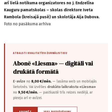
arī lielā notikuma organizatores no J. Endzelīna
Kauguru pamatskolas – skolas direktore Iveta
Rambola (kreisajā pusē) un skolotāja Aija Dubova.
Foto no pasākuma arhīva
ATBALSTI KVALITATĪVU ŽURNĀLISTIKU
Abonē «Liesma» — digitāli vai
drukātā formātā
E-avīze
no
8,00 €/mēn.
— lasāma web un mobilajās
lietotnēs. Vai izvēlies
drukāto laikrakstu «Liesma»
no
9,50 €/mēn.
— pastkastē trīs reizes nedēļā, ar
pieeju arī e-avīzei.