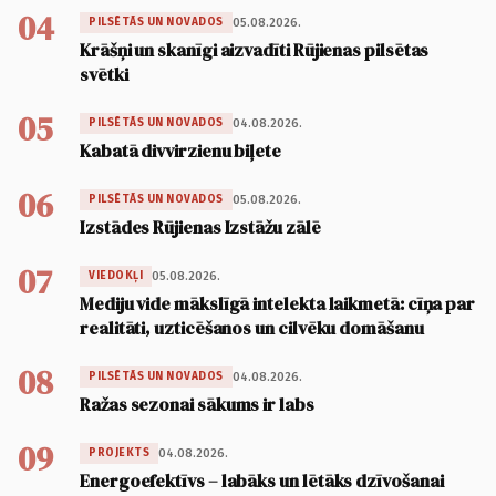
04
05.08.2026.
PILSĒTĀS UN NOVADOS
Krāšņi un skanīgi aizvadīti Rūjienas pilsētas
svētki
05
04.08.2026.
PILSĒTĀS UN NOVADOS
Kabatā divvirzienu biļete
06
05.08.2026.
PILSĒTĀS UN NOVADOS
Izstādes Rūjienas Izstāžu zālē
07
05.08.2026.
VIEDOKĻI
Mediju vide mākslīgā intelekta laikmetā: cīņa par
realitāti, uzticēšanos un cilvēku domāšanu
08
04.08.2026.
PILSĒTĀS UN NOVADOS
Ražas sezonai sākums ir labs
09
04.08.2026.
PROJEKTS
Energoefektīvs – labāks un lētāks dzīvošanai