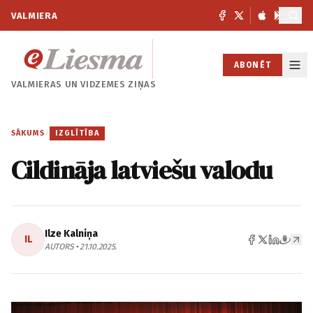
VALMIERA
ABONĒT
VALMIERAS UN
VIDZEMES ZIŅAS
SĀKUMS
/
IZGLĪTĪBA
Cildināja latviešu valodu
Ilze Kalniņa
IL
AUTORS • 21.10.2025.