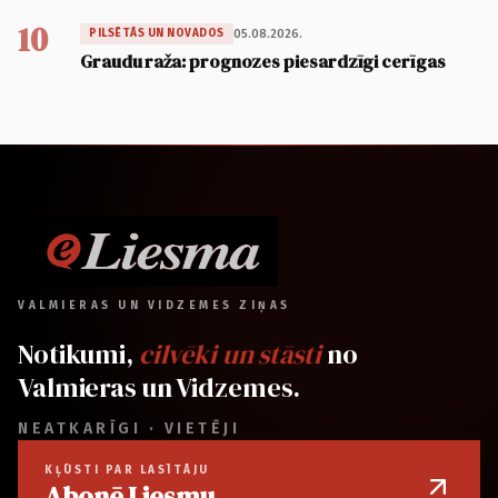
10
05.08.2026.
PILSĒTĀS UN NOVADOS
Graudu raža: prognozes piesardzīgi cerīgas
VALMIERAS UN VIDZEMES ZIŅAS
Notikumi,
cilvēki un stāsti
no
Valmieras un Vidzemes.
NEATKARĪGI · VIETĒJI
KĻŪSTI PAR LASĪTĀJU
Abonē Liesmu