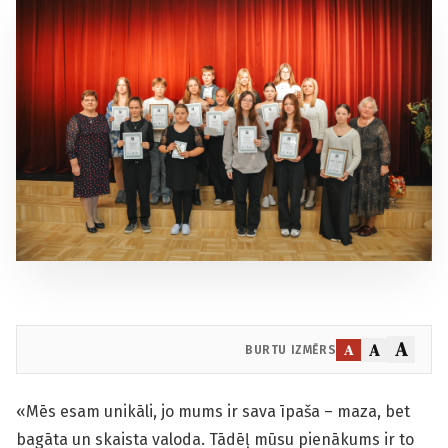
A
A
A
BURTU IZMĒRS
«Mēs esam unikāli, jo mums ir sava īpaša – maza, bet
bagāta un skaista valoda. Tādēļ mūsu pienākums ir to