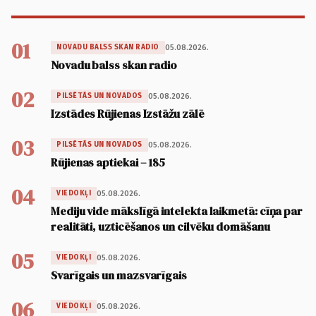
01
05.08.2026.
NOVADU BALSS SKAN RADIO
Novadu balss skan radio
02
05.08.2026.
PILSĒTĀS UN NOVADOS
Izstādes Rūjienas Izstāžu zālē
03
05.08.2026.
PILSĒTĀS UN NOVADOS
Rūjienas aptiekai – 185
04
05.08.2026.
VIEDOKĻI
Mediju vide mākslīgā intelekta laikmetā: cīņa par
realitāti, uzticēšanos un cilvēku domāšanu
05
05.08.2026.
VIEDOKĻI
Svarīgais un mazsvarīgais
06
05.08.2026.
VIEDOKĻI