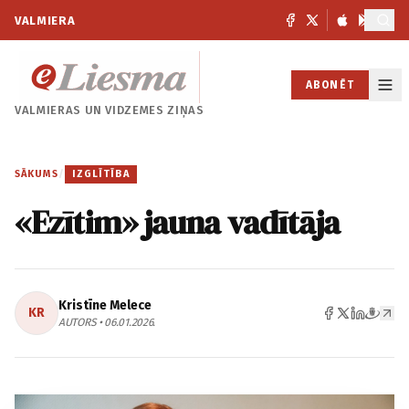
VALMIERA
ABONĒT
VALMIERAS UN
VIDZEMES ZIŅAS
SĀKUMS
/
IZGLĪTĪBA
«Ezītim» jauna vadītāja
Kristīne Melece
KR
AUTORS • 06.01.2026.