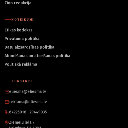
Ziņo redakcijai
NOTEIKUMI
Ētikas kodekss
Privātuma politika
Datu aizsardzības politika
Abonēšanas un atcelšanas politika
Politiskā reklāma
KONTAKTI
eliesma@eliesma.lv
reklama@eliesma.lv
64225016 · 29449035
Ziemeļu iela 7,