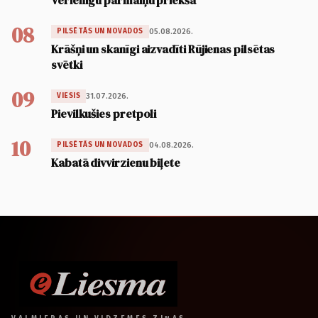
Vērienīgu pārmaiņu priekšā
08
05.08.2026.
PILSĒTĀS UN NOVADOS
Krāšņi un skanīgi aizvadīti Rūjienas pilsētas
svētki
09
31.07.2026.
VIESIS
Pievilkušies pretpoli
10
04.08.2026.
PILSĒTĀS UN NOVADOS
Kabatā divvirzienu biļete