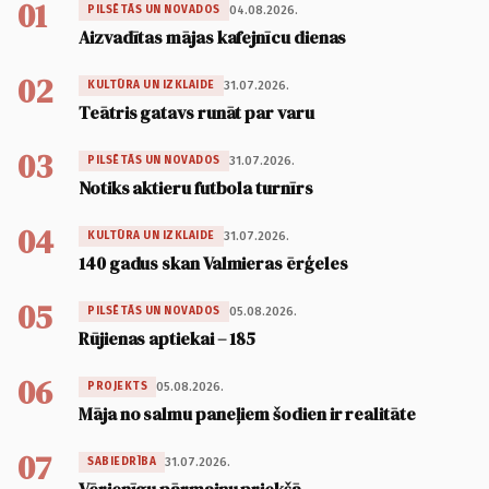
01
04.08.2026.
PILSĒTĀS UN NOVADOS
Aizvadītas mājas kafejnīcu dienas
02
31.07.2026.
KULTŪRA UN IZKLAIDE
Teātris gatavs runāt par varu
03
31.07.2026.
PILSĒTĀS UN NOVADOS
Notiks aktieru futbola turnīrs
04
31.07.2026.
KULTŪRA UN IZKLAIDE
140 gadus skan Valmieras ērģeles
05
05.08.2026.
PILSĒTĀS UN NOVADOS
Rūjienas aptiekai – 185
06
05.08.2026.
PROJEKTS
Māja no salmu paneļiem šodien ir realitāte
07
31.07.2026.
SABIEDRĪBA