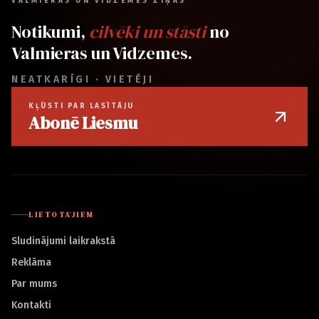
VALMIERAS UN VIDZEMES ZIŅAS
Notikumi,
cilvēki un stāsti
no
Valmieras un Vidzemes.
NEATKARĪGI · VIETĒJI
KĻŪSTI PAR LASĪTĀJU
Abonē Liesmu
LIETOTĀJIEM
Sludinājumi laikrakstā
Reklāma
Par mums
Kontakti