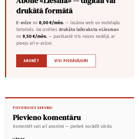
Abonē «Liesma» — digitāli vai
drukātā formātā
E-avīze
no
8,00 €/mēn.
— lasāma web un mobilajās
lietotnēs. Vai izvēlies
drukāto laikrakstu «Liesma»
no
9,50 €/mēn.
— pastkastē trīs reizes nedēļā, ar
pieeju arī e-avīzei.
ABONĒT
VISI PIEDĀVĀJUMI
PIEVIENOJIES SARUNAI
Pievieno komentāru
Komentēt vari arī anonīmi — pietiek norādīt vārdu.