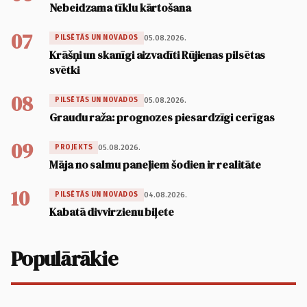
Nebeidzama tīklu kārtošana
07
05.08.2026.
PILSĒTĀS UN NOVADOS
Krāšņi un skanīgi aizvadīti Rūjienas pilsētas
svētki
08
05.08.2026.
PILSĒTĀS UN NOVADOS
Graudu raža: prognozes piesardzīgi cerīgas
09
05.08.2026.
PROJEKTS
Māja no salmu paneļiem šodien ir realitāte
10
04.08.2026.
PILSĒTĀS UN NOVADOS
Kabatā divvirzienu biļete
Populārākie