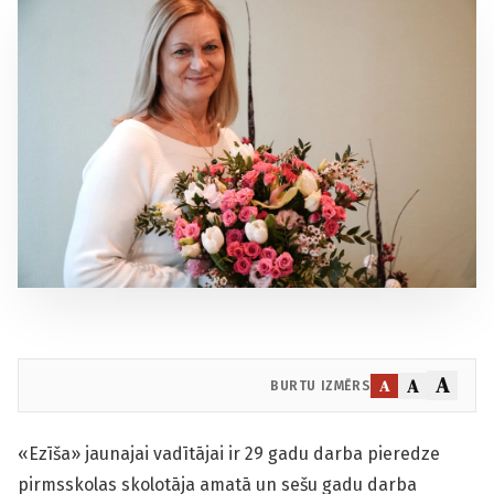
A
A
A
BURTU IZMĒRS
«Ezīša» jaunajai vadītājai ir 29 gadu darba pieredze
pirmsskolas skolotāja amatā un sešu gadu darba