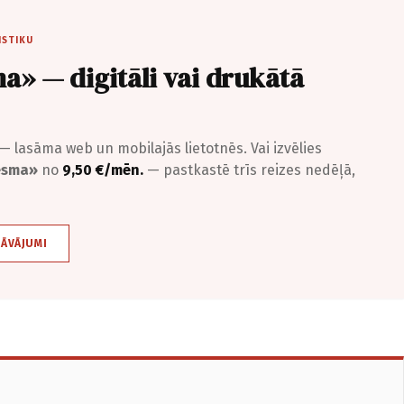
ISTIKU
a» — digitāli vai drukātā
— lasāma web un mobilajās lietotnēs. Vai izvēlies
iesma»
no
9,50 €/mēn.
— pastkastē trīs reizes nedēļā,
DĀVĀJUMI