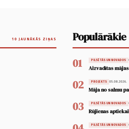
Populārākie
10 JAUNĀKĀS ZIŅAS
01
PILSĒTĀS UN NOVADOS
Aizvadītas mājas
02
05.08.2026.
PROJEKTS
Māja no salmu pan
03
PILSĒTĀS UN NOVADOS
Rūjienas aptiekai
04
PILSĒTĀS UN NOVADOS