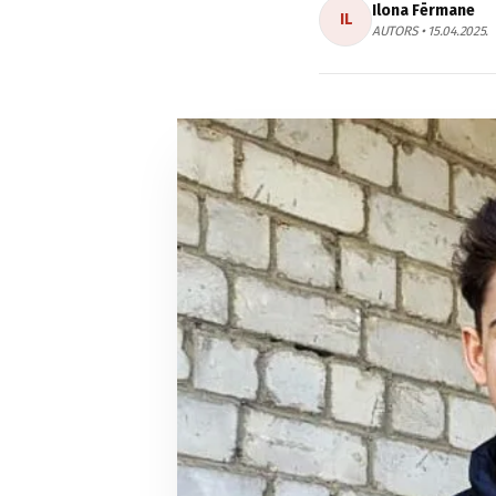
Ilona Fērmane
IL
AUTORS • 15.04.2025.