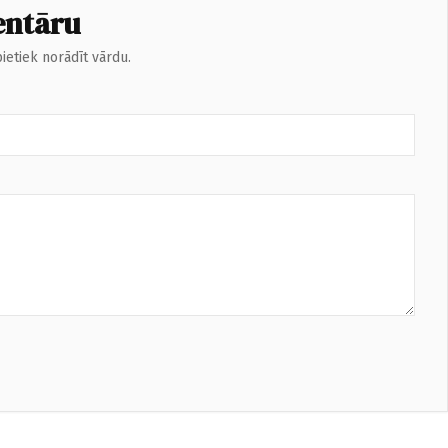
entāru
ietiek norādīt vārdu.