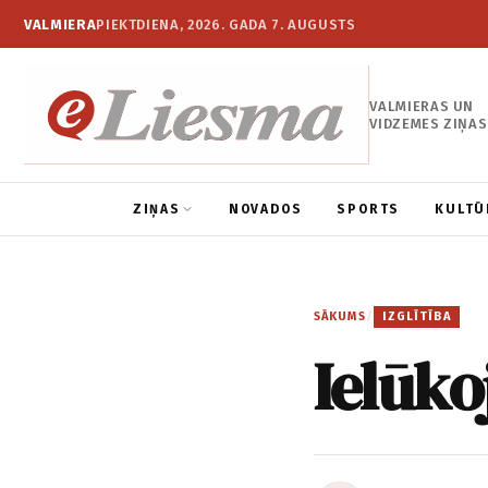
VALMIERA
PIEKTDIENA, 2026. GADA 7. AUGUSTS
VALMIERAS UN
VIDZEMES ZIŅAS
ZIŅAS
NOVADOS
SPORTS
KULTŪ
SĀKUMS
/
IZGLĪTĪBA
Ielūko