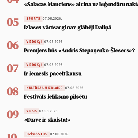
«Salacas Mauciens» aicina uz leģendāru nakt
05
07.08.2026.
SPORTS
Izlases vārtsargi nav glābēji Daliņā
06
07.08.2026.
VIEDOKĻI
Premjers būs «Andris Stepaņenko-Šlesers»?
07
07.08.2026.
VIEDOKĻI
Ir iemesls pacelt kausu
08
07.08.2026.
KULTŪRA UN IZKLAIDE
Festivāls ielīksmo pilsētu
09
07.08.2026.
VIESIS
«Dzīve ir skaista!»
10
07.08.2026.
DZĪVESSTILS