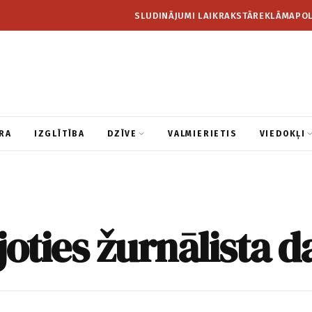
SLUDINĀJUMI LAIKRAKSTĀ
REKLĀMA
POL
RA
IZGLĪTĪBA
DZĪVE
VALMIERIETIS
VIEDOKĻI
joties žurnālista 