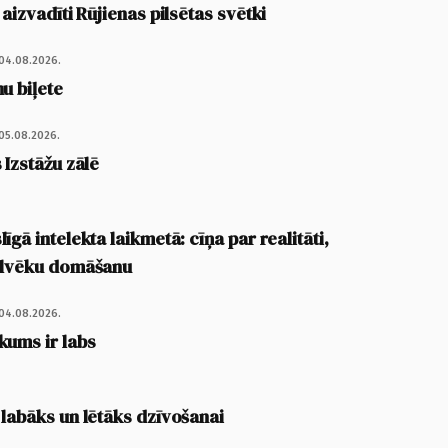
 aizvadīti Rūjienas pilsētas svētki
04.08.2026.
u biļete
05.08.2026.
 Izstāžu zālē
īgā intelekta laikmetā: cīņa par realitāti,
cilvēku domāšanu
04.08.2026.
kums ir labs
 labāks un lētāks dzīvošanai