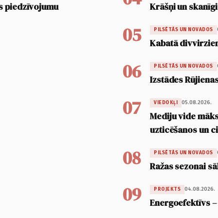
s piedzīvojumu
Krāšņi un skanīgi
05
PILSĒTĀS UN NOVADOS
Kabatā divvirzien
06
PILSĒTĀS UN NOVADOS
Izstādes Rūjienas
07
05.08.2026.
VIEDOKĻI
Mediju vide māksl
uzticēšanos un 
08
PILSĒTĀS UN NOVADOS
Ražas sezonai sā
09
04.08.2026.
PROJEKTS
Energoefektīvs –