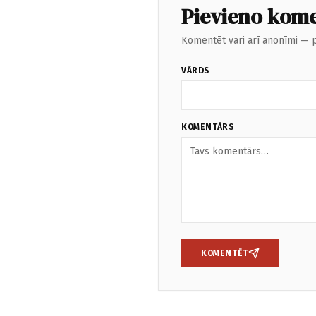
Pievieno kom
Komentēt vari arī anonīmi — p
VĀRDS
KOMENTĀRS
KOMENTĒT