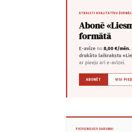
ATBALSTI KVALITATĪVU ŽURNĀL
Abonē «Liesm
formātā
E-avīze
no
8,00 €/mēn.
drukāto laikrakstu «L
ar pieeju arī e-avīzei.
ABONĒT
VISI PIE
PIEVIENOJIES SARUNAI