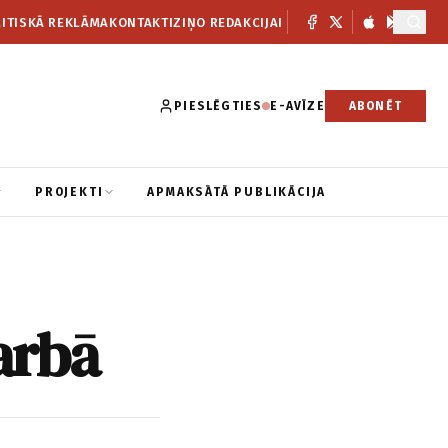
ITISKĀ REKLĀMA
KONTAKTI
ZIŅO REDAKCIJAI
PIESLĒGTIES
E-AVĪZE
ABONĒT
PROJEKTI
APMAKSĀTĀ PUBLIKĀCIJA
darbā