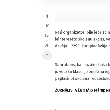
Paši organizatori bija ieprieci
ieinteresēto skolēnu skaits, v
devēju – 2299, kuri piedāvāja
Saprotams, ka mazāko klašu bē
jo vecāka klase, jo ēnošana ieg
paplašinot skolēna redzesloku
ŽURNĀLISTA ĒNOTĀJS Mārupes V