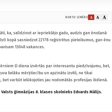
A
A
A
BURTU IZMĒRS
nāti, ka, salīdzinot ar iepriekšējo gadu, audzis gan ēnošanā
alstī kopā sasniedzot 22178 reģistrētus pieteikumus, gan ēnu
 pavisam 13048 vakances.
rniem šī diena izvērtās par interesantu piedzīvojumu, bet,
uva lielāku mērķtiecību un apzinātu izvēli, ne tikai
, bet varbūt ielūkojoties jau nodomātās profesijas ikdienā.
alsts ģimnāzijas 8. klases skolnieks Edvards Mālijs.