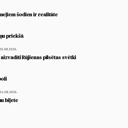
eļiem šodien ir realitāte
ņu priekšā
05.08.2026.
 aizvadīti Rūjienas pilsētas svētki
poli
04.08.2026.
u biļete