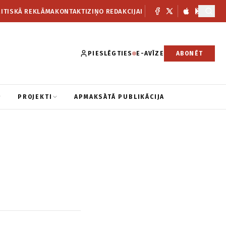
ITISKĀ REKLĀMA
KONTAKTI
ZIŅO REDAKCIJAI
PIESLĒGTIES
E-AVĪZE
ABONĒT
PROJEKTI
APMAKSĀTĀ PUBLIKĀCIJA