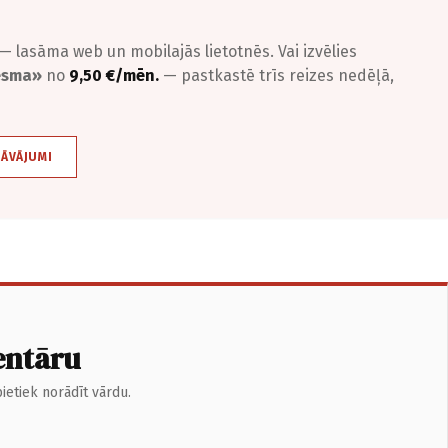
— lasāma web un mobilajās lietotnēs. Vai izvēlies
iesma»
no
9,50 €/mēn.
— pastkastē trīs reizes nedēļā,
DĀVĀJUMI
entāru
ietiek norādīt vārdu.