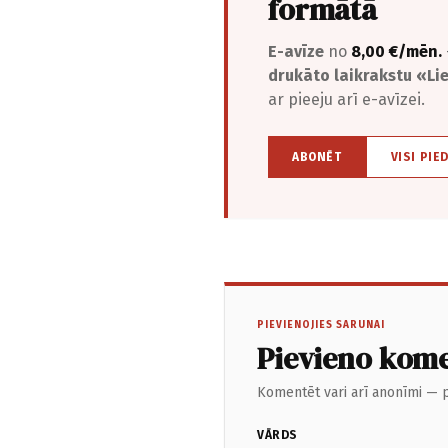
formātā
E-avīze
no
8,00 €/mēn.
drukāto laikrakstu «L
ar pieeju arī e-avīzei.
ABONĒT
VISI PIE
PIEVIENOJIES SARUNAI
Pievieno kom
Komentēt vari arī anonīmi — p
VĀRDS