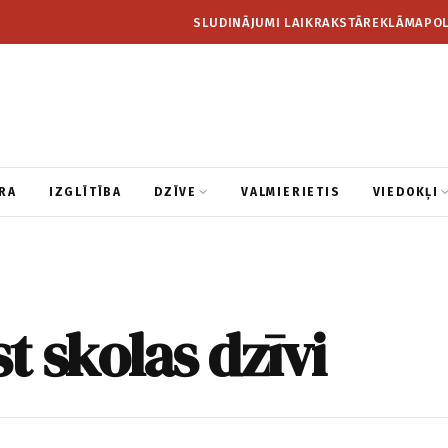
SLUDINĀJUMI LAIKRAKSTĀ
REKLĀMA
POL
RA
IZGLĪTĪBA
DZĪVE
VALMIERIETIS
VIEDOKĻI
st skolas dzīvi