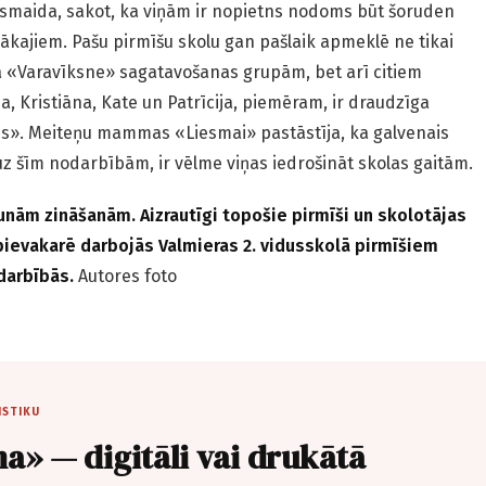
asmaida, sakot, ka viņām ir nopietns nodoms būt šoruden
ākajiem. Pašu pirmīšu skolu gan pašlaik apmeklē ne tikai
a «Varavīksne» sagatavošanas grupām, bet arī citiem
, Kristiāna, Kate un Patrīcija, piemēram, ir draudzīga
is». Meiteņu mammas «Liesmai» pastāstīja, ka galvenais
z šīm nodarbībām, ir vēlme viņas iedrošināt skolas gaitām.
unām zināšanām. Aizrautīgi topošie pirmīši un skolotājas
pievakarē darbojās Valmieras 2. vidusskolā pirmīšiem
darbībās.
Autores foto
ISTIKU
a» — digitāli vai drukātā