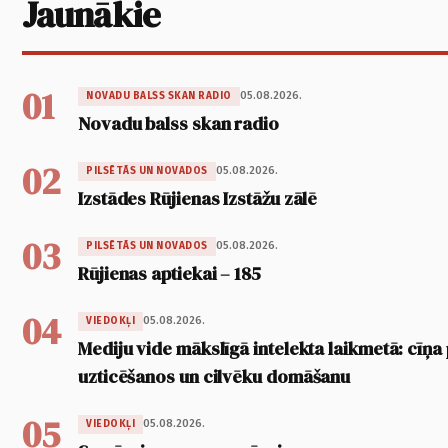
Jaunākie
01
05.08.2026.
NOVADU BALSS SKAN RADIO
Novadu balss skan radio
02
05.08.2026.
PILSĒTĀS UN NOVADOS
Izstādes Rūjienas Izstāžu zālē
03
05.08.2026.
PILSĒTĀS UN NOVADOS
Rūjienas aptiekai – 185
04
05.08.2026.
VIEDOKĻI
Mediju vide mākslīgā intelekta laikmetā: cīņa p
uzticēšanos un cilvēku domāšanu
05
05.08.2026.
VIEDOKĻI