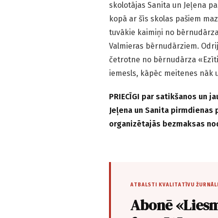
skolotājas Sanita un Jeļena p
kopā ar šīs skolas pašiem maz
tuvākie kaimiņi no bērnudārz
Valmieras bērnudārziem. Odrija
četrotne no bērnudārza «Ezīt
iemesls, kāpēc meitenes nāk u
PRIECĪGI par satikšanos un ja
Jeļena un Sanita pirmdienas 
organizētajās bezmaksas no
ATBALSTI KVALITATĪVU ŽURNĀL
Abonē «Liesm