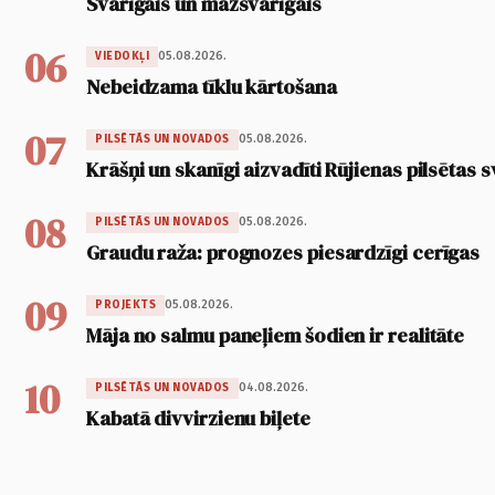
Svarīgais un mazsvarīgais
06
05.08.2026.
VIEDOKĻI
Nebeidzama tīklu kārtošana
07
05.08.2026.
PILSĒTĀS UN NOVADOS
Krāšņi un skanīgi aizvadīti Rūjienas pilsētas s
08
05.08.2026.
PILSĒTĀS UN NOVADOS
Graudu raža: prognozes piesardzīgi cerīgas
09
05.08.2026.
PROJEKTS
Māja no salmu paneļiem šodien ir realitāte
10
04.08.2026.
PILSĒTĀS UN NOVADOS
Kabatā divvirzienu biļete