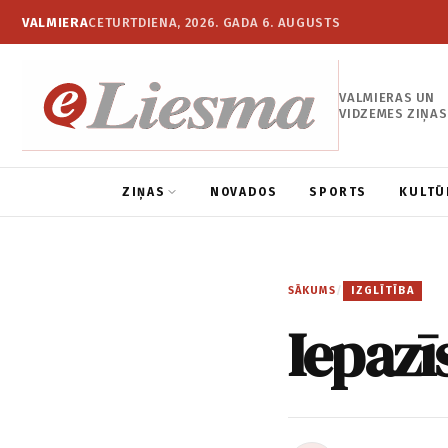
VALMIERA
CETURTDIENA, 2026. GADA 6. AUGUSTS
VALMIERAS UN
VIDZEMES ZIŅAS
ZIŅAS
NOVADOS
SPORTS
KULTŪ
SĀKUMS
/
IZGLĪTĪBA
Iepazī