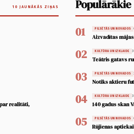
Populārākie
10 JAUNĀKĀS ZIŅAS
01
PILSĒTĀS UN NOVADOS
Aizvadītas mājas
02
3
KULTŪRA UN IZKLAIDE
Teātris gatavs ru
03
PILSĒTĀS UN NOVADOS
Notiks aktieru fu
04
3
KULTŪRA UN IZKLAIDE
ar realitāti,
140 gadus skan V
05
PILSĒTĀS UN NOVADOS
Rūjienas aptiekai