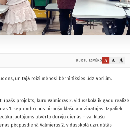
A
A
A
BURTU IZMĒRS
udens, un tajā reizi mēnesī bērni tiksies līdz aprīlim.
, īpašs projekts, kuru Valmieras 2. vidusskolā ik gadu realizē
ras 1. septembrī būs pirmīšu klašu audzinātājas. Izpaliek
ecāku jautājums atvērto durvju dienās – vai klašu
enas pēcpusdienā Valmieras 2. vidusskolā uzrunātās