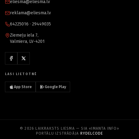
eliesma@eliesma.lv
reklama@eliesma.lv
64225016 · 29449035
Ziemeļu iela 7,
Valmiera, LV-4201
LASI LIETOTNĒ
App Store
Google Play
© 2026 LAIKRAKSTS LIESMA — SIA «IMANTA INFO»
PORTĀLU IZSTRĀDĀJA
RYDELCODE