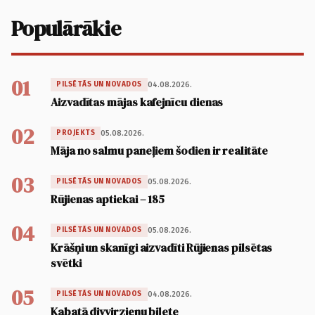
Populārākie
01
04.08.2026.
PILSĒTĀS UN NOVADOS
Aizvadītas mājas kafejnīcu dienas
02
05.08.2026.
PROJEKTS
Māja no salmu paneļiem šodien ir realitāte
03
05.08.2026.
PILSĒTĀS UN NOVADOS
Rūjienas aptiekai – 185
04
05.08.2026.
PILSĒTĀS UN NOVADOS
Krāšņi un skanīgi aizvadīti Rūjienas pilsētas
svētki
05
04.08.2026.
PILSĒTĀS UN NOVADOS
Kabatā divvirzienu biļete