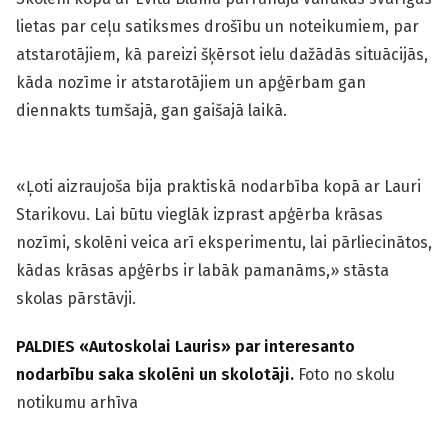
lietas par ceļu satiksmes drošību un noteikumiem, par
atstarotājiem, kā pareizi šķērsot ielu dažādās situācijās,
kāda nozīme ir atstarotājiem un apģērbam gan
diennakts tumšajā, gan gaišajā laikā.
«Ļoti aizraujoša bija praktiskā nodarbība kopā ar Lauri
Starikovu. Lai būtu vieglāk izprast apģērba krāsas
nozīmi, skolēni veica arī eksperimentu, lai pārliecinātos,
kādas krāsas apģērbs ir labāk pamanāms,» stāsta
skolas pārstāvji.
PALDIES «Autoskolai Lauris» par interesanto
nodarbību saka skolēni un skolotāji.
Foto no skolu
notikumu arhīva