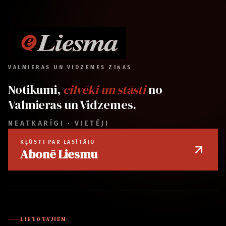
VALMIERAS UN VIDZEMES ZIŅAS
Notikumi,
cilvēki un stāsti
no
Valmieras un Vidzemes.
NEATKARĪGI · VIETĒJI
KĻŪSTI PAR LASĪTĀJU
Abonē Liesmu
LIETOTĀJIEM