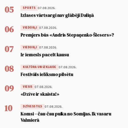
05
07.08.2026.
SPORTS
Izlases vārtsargi nav glābēji Daliņā
06
07.08.2026.
VIEDOKĻI
Premjers būs «Andris Stepaņenko-Šlesers»?
07
07.08.2026.
VIEDOKĻI
Ir iemesls pacelt kausu
08
07.08.2026.
KULTŪRA UN IZKLAIDE
Festivāls ielīksmo pilsētu
09
07.08.2026.
VIESIS
«Dzīve ir skaista!»
10
07.08.2026.
DZĪVESSTILS
Komsi – čau-čau puika no Somijas. Ik vasaru
Valmierā