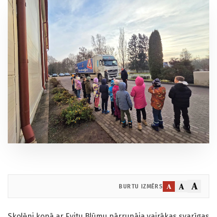
A
A
A
BURTU IZMĒRS
Skolēni kopā ar Evitu Blūmu pārrunāja vairākas svarīgas