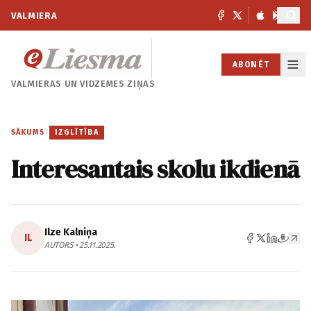
VALMIERA
ABONĒT
VALMIERAS UN
VIDZEMES ZIŅAS
SĀKUMS
/
IZGLĪTĪBA
Interesantais skolu ikdienā
Ilze Kalniņa
IL
AUTORS • 25.11.2025.