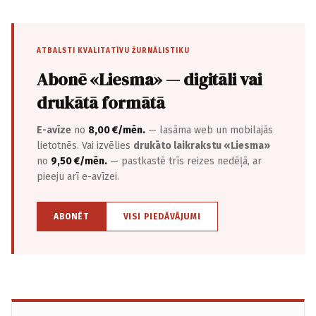
ATBALSTI KVALITATĪVU ŽURNĀLISTIKU
Abonē «Liesma» — digitāli vai
drukātā formātā
E-avīze
no
8,00 €/mēn.
— lasāma web un mobilajās
lietotnēs. Vai izvēlies
drukāto laikrakstu «Liesma»
no
9,50 €/mēn.
— pastkastē trīs reizes nedēļā, ar
pieeju arī e-avīzei.
ABONĒT
VISI PIEDĀVĀJUMI