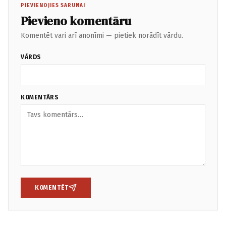
PIEVIENOJIES SARUNAI
Pievieno komentāru
Komentēt vari arī anonīmi — pietiek norādīt vārdu.
VĀRDS
KOMENTĀRS
KOMENTĒT