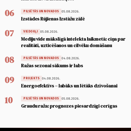
06
05.08.2026.
PILSĒTĀS UN NOVADOS
Izstādes Rūjienas Izstāžu zālē
07
05.08.2026.
VIEDOKĻI
Mediju vide mākslīgā intelekta laikmetā: cīņa par
realitāti, uzticēšanos un cilvēku domāšanu
08
04.08.2026.
PILSĒTĀS UN NOVADOS
Ražas sezonai sākums ir labs
09
04.08.2026.
PROJEKTS
Energoefektīvs – labāks un lētāks dzīvošanai
10
05.08.2026.
PILSĒTĀS UN NOVADOS
Graudu raža: prognozes piesardzīgi cerīgas