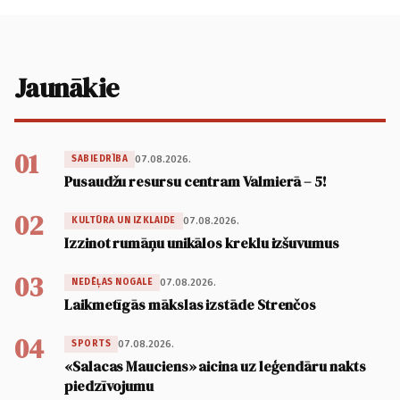
Jaunākie
01
07.08.2026.
SABIEDRĪBA
Pusaudžu resursu centram Valmierā – 5!
02
07.08.2026.
KULTŪRA UN IZKLAIDE
Izzinot rumāņu unikālos kreklu izšuvumus
03
07.08.2026.
NEDĒĻAS NOGALE
Laikmetīgās mākslas izstāde Strenčos
04
07.08.2026.
SPORTS
«Salacas Mauciens» aicina uz leģendāru nakts
piedzīvojumu