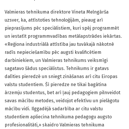
Valmieras tehnikuma direktore Vineta Melngārša
uzsver, ka, attīstoties tehnoloģijām, pieaug arī
pieprasījums pēc speciālistiem, kuri spēj programmēt
un iestatīt programmvadības metālapstrādes iekārtas.
«Reģiona industriālā attīstība jau tuvākajā nākotnē
radīs nepieciešamību pēc augsti kvalificētiem
darbiniekiem, un Valmieras tehnikums veiksmīgi
sagatavo šādus speciālistus. Tehnikums ir gatavs
dalīties pieredzē un sniegt zināšanas arī citu Eiropas
valstu studentiem. Šī pieredze ne tikai bagātina
ārzemju studentus, bet arī ļauj pedagogiem pilnveidot
savas mācību metodes, veidojot efektīvu un pielāgotu
mācību vidi. Ilggadējā sadarbība ar citu valstu
studentiem apliecina tehnikuma pedagogu augsto
profesionalitāti,» skaidro Valmieras tehnikuma