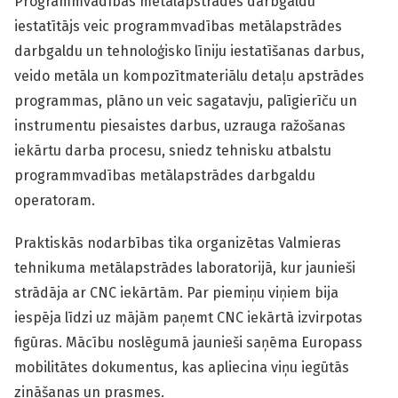
Programmvadības metālapstrādes darbgaldu
iestatītājs veic programmvadības metālapstrādes
darbgaldu un tehnoloģisko līniju iestatīšanas darbus,
veido metāla un kompozītmateriālu detaļu apstrādes
programmas, plāno un veic sagatavju, palīgierīču un
instrumentu piesaistes darbus, uzrauga ražošanas
iekārtu darba procesu, sniedz tehnisku atbalstu
programmvadības metālapstrādes darbgaldu
operatoram.
Praktiskās nodarbības tika organizētas Valmieras
tehnikuma metālapstrādes laboratorijā, kur jaunieši
strādāja ar CNC iekārtām. Par piemiņu viņiem bija
iespēja līdzi uz mājām paņemt CNC iekārtā izvirpotas
figūras. Mācību noslēgumā jaunieši saņēma Europass
mobilitātes dokumentus, kas apliecina viņu iegūtās
zināšanas un prasmes.