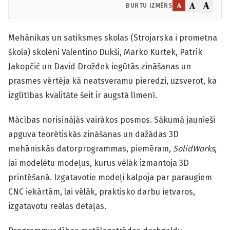
A
A
A
BURTU IZMĒRS
Mehānikas un satiksmes skolas (Strojarska i prometna
škola) skolēni Valentino Dukši, Marko Kurtek, Patrik
Jakopčić un David Drožđek iegūtās zināšanas un
prasmes vērtēja kā neatsveramu pieredzi, uzsverot, ka
izglītības kvalitāte šeit ir augstā līmenī.
Mācības norisinājās vairākos posmos. Sākumā jaunieši
apguva teorētiskās zināšanas un dažādas 3D
mehāniskās datorprogrammas, piemēram,
SolidWorks
,
lai modelētu modeļus, kurus vēlāk izmantoja 3D
printēšanā. Izgatavotie modeļi kalpoja par paraugiem
CNC iekārtām, lai vēlāk, praktisko darbu ietvaros,
izgatavotu reālas detaļas.