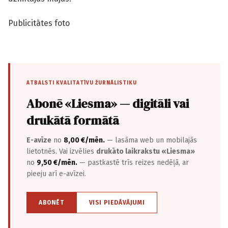
Publicitātes foto
ATBALSTI KVALITATĪVU ŽURNĀLISTIKU
Abonē «Liesma» — digitāli vai
drukātā formātā
E-avīze
no
8,00 €/mēn.
— lasāma web un mobilajās
lietotnēs. Vai izvēlies
drukāto laikrakstu «Liesma»
no
9,50 €/mēn.
— pastkastē trīs reizes nedēļā, ar
pieeju arī e-avīzei.
ABONĒT
VISI PIEDĀVĀJUMI