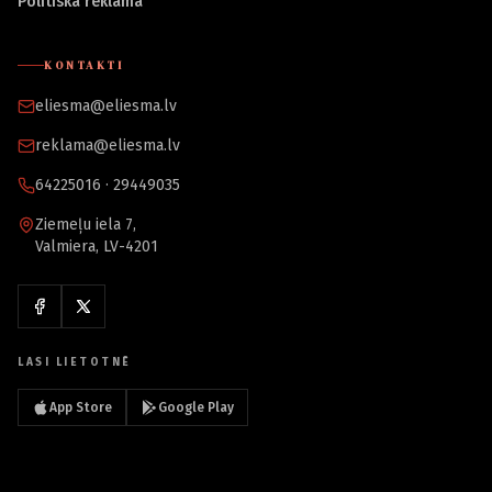
Politiskā reklāma
KONTAKTI
eliesma@eliesma.lv
reklama@eliesma.lv
64225016 · 29449035
Ziemeļu iela 7,
Valmiera, LV-4201
LASI LIETOTNĒ
App Store
Google Play