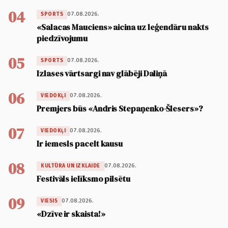
04
07.08.2026.
SPORTS
«Salacas Mauciens» aicina uz leģendāru nakts
piedzīvojumu
05
07.08.2026.
SPORTS
Izlases vārtsargi nav glābēji Daliņā
06
07.08.2026.
VIEDOKĻI
Premjers būs «Andris Stepaņenko-Šlesers»?
07
07.08.2026.
VIEDOKĻI
Ir iemesls pacelt kausu
08
07.08.2026.
KULTŪRA UN IZKLAIDE
Festivāls ielīksmo pilsētu
09
07.08.2026.
VIESIS
«Dzīve ir skaista!»