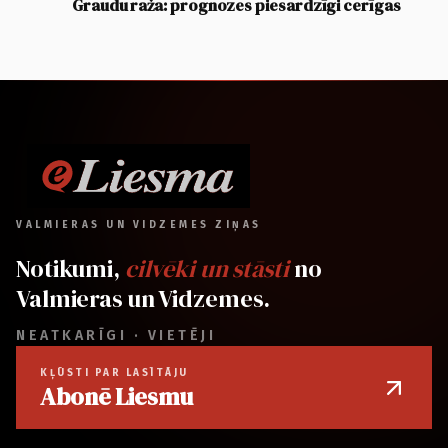
Graudu raža: prognozes piesardzīgi cerīgas
VALMIERAS UN VIDZEMES ZIŅAS
Notikumi,
cilvēki un stāsti
no
Valmieras un Vidzemes.
NEATKARĪGI · VIETĒJI
KĻŪSTI PAR LASĪTĀJU
Abonē Liesmu