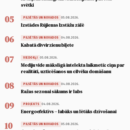
svētki
05
05.08.2026.
PILSĒTĀS UN NOVADOS
Izstādes Rūjienas Izstāžu zālē
06
04.08.2026.
PILSĒTĀS UN NOVADOS
Kabatā divvirzienu biļete
07
05.08.2026.
VIEDOKĻI
Mediju vide mākslīgā intelekta laikmetā: cīņa par
realitāti, uzticēšanos un cilvēku domāšanu
08
04.08.2026.
PILSĒTĀS UN NOVADOS
Ražas sezonai sākums ir labs
09
04.08.2026.
PROJEKTS
Energoefektīvs – labāks un lētāks dzīvošanai
10
05.08.2026.
PILSĒTĀS UN NOVADOS