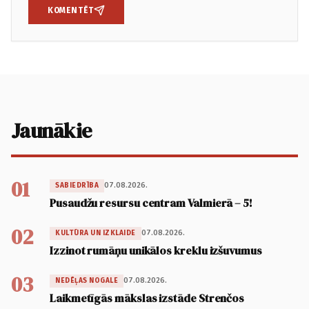
KOMENTĒT
Jaunākie
01
07.08.2026.
SABIEDRĪBA
Pusaudžu resursu centram Valmierā – 5!
02
07.08.2026.
KULTŪRA UN IZKLAIDE
Izzinot rumāņu unikālos kreklu izšuvumus
03
07.08.2026.
NEDĒĻAS NOGALE
Laikmetīgās mākslas izstāde Strenčos