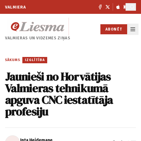
VALMIERA
ABONĒT
VALMIERAS UN
VIDZEMES ZIŅAS
SĀKUMS
/
IZGLĪTĪBA
Jaunieši no Horvātijas
Valmieras tehnikumā
apguva CNC iestatītāja
profesiju
Inta Heidemane