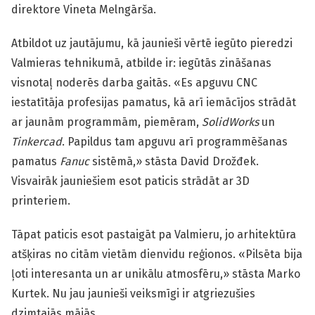
direktore Vineta Melngārša.
Atbildot uz jautājumu, kā jaunieši vērtē iegūto pieredzi
Valmieras tehnikumā, atbilde ir: iegūtās zināšanas
visnotaļ noderēs darba gaitās. «Es apguvu CNC
iestatītāja profesijas pamatus, kā arī iemācījos strādāt
ar jaunām programmām, piemēram,
SolidWorks
un
Tinkercad
. Papildus tam apguvu arī programmēšanas
pamatus
Fanuc
sistēmā,» stāsta David Drožđek.
Visvairāk jauniešiem esot paticis strādāt ar 3D
printeriem.
Tāpat paticis esot pastaigāt pa Valmieru, jo arhitektūra
atšķiras no citām vietām dienvidu reģionos. «Pilsēta bija
ļoti interesanta un ar unikālu atmosfēru,» stāsta Marko
Kurtek. Nu jau jaunieši veiksmīgi ir atgriezušies
dzimtajās mājās.