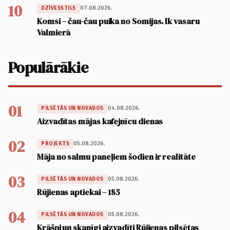
10
07.08.2026.
DZĪVESSTILS
Komsi – čau-čau puika no Somijas. Ik vasaru
Valmierā
Populārākie
01
04.08.2026.
PILSĒTĀS UN NOVADOS
Aizvadītas mājas kafejnīcu dienas
02
05.08.2026.
PROJEKTS
Māja no salmu paneļiem šodien ir realitāte
03
05.08.2026.
PILSĒTĀS UN NOVADOS
Rūjienas aptiekai – 185
04
05.08.2026.
PILSĒTĀS UN NOVADOS
Krāšņi un skanīgi aizvadīti Rūjienas pilsētas