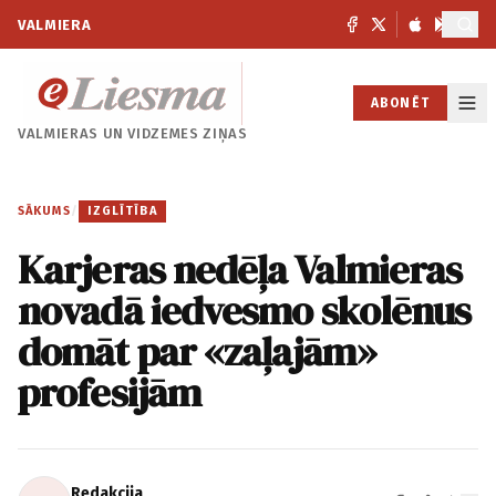
VALMIERA
ABONĒT
VALMIERAS UN
VIDZEMES ZIŅAS
SĀKUMS
/
IZGLĪTĪBA
Karjeras nedēļa Valmieras
novadā iedvesmo skolēnus
domāt par «zaļajām»
profesijām
Redakcija