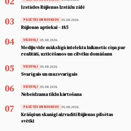
02
Izstādes Rūjienas Izstāžu zālē
03
05.08.2026.
PILSĒTĀS UN NOVADOS
Rūjienas aptiekai – 185
04
05.08.2026.
VIEDOKĻI
Mediju vide mākslīgā intelekta laikmetā: cīņa par
realitāti, uzticēšanos un cilvēku domāšanu
05
05.08.2026.
VIEDOKĻI
Svarīgais un mazsvarīgais
06
05.08.2026.
VIEDOKĻI
Nebeidzama tīklu kārtošana
07
05.08.2026.
PILSĒTĀS UN NOVADOS
Krāšņi un skanīgi aizvadīti Rūjienas pilsētas
svētki