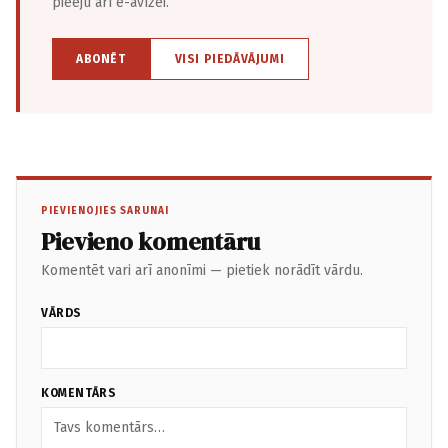
pieeju arī e-avīzei.
ABONĒT
VISI PIEDĀVĀJUMI
PIEVIENOJIES SARUNAI
Pievieno komentāru
Komentēt vari arī anonīmi — pietiek norādīt vārdu.
VĀRDS
KOMENTĀRS