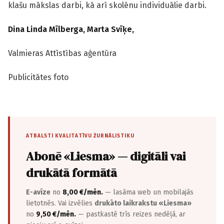
klašu mākslas darbi, kā arī skolēnu individuālie darbi.
Dina Linda Mīlberga, Marta Svīķe,
Valmieras Attīstības aģentūra
Publicitātes foto
ATBALSTI KVALITATĪVU ŽURNĀLISTIKU
Abonē «Liesma» — digitāli vai
drukātā formātā
E-avīze
no
8,00 €/mēn.
— lasāma web un mobilajās
lietotnēs. Vai izvēlies
drukāto laikrakstu «Liesma»
no
9,50 €/mēn.
— pastkastē trīs reizes nedēļā, ar