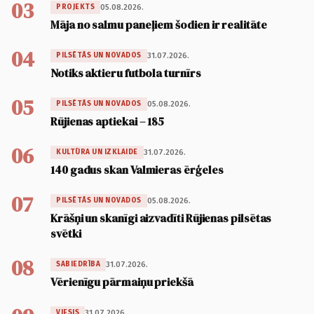
03
05.08.2026.
PROJEKTS
Māja no salmu paneļiem šodien ir realitāte
04
31.07.2026.
PILSĒTĀS UN NOVADOS
Notiks aktieru futbola turnīrs
05
05.08.2026.
PILSĒTĀS UN NOVADOS
Rūjienas aptiekai – 185
06
31.07.2026.
KULTŪRA UN IZKLAIDE
140 gadus skan Valmieras ērģeles
07
05.08.2026.
PILSĒTĀS UN NOVADOS
Krāšņi un skanīgi aizvadīti Rūjienas pilsētas
svētki
08
31.07.2026.
SABIEDRĪBA
Vērienīgu pārmaiņu priekšā
31.07.2026.
VIESIS