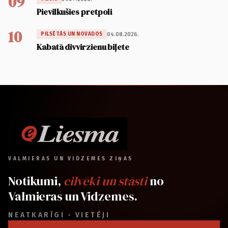
09
Pievilkušies pretpoli
10
04.08.2026.
PILSĒTĀS UN NOVADOS
Kabatā divvirzienu biļete
VALMIERAS UN VIDZEMES ZIŅAS
Notikumi,
cilvēki un stāsti
no
Valmieras un Vidzemes.
NEATKARĪGI · VIETĒJI