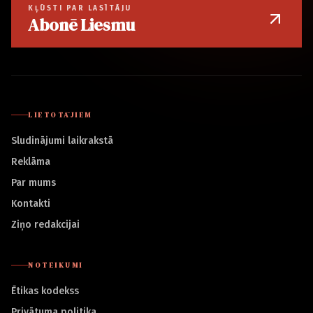
KĻŪSTI PAR LASĪTĀJU
Abonē Liesmu
LIETOTĀJIEM
Sludinājumi laikrakstā
Reklāma
Par mums
Kontakti
Ziņo redakcijai
NOTEIKUMI
Ētikas kodekss
Privātuma politika