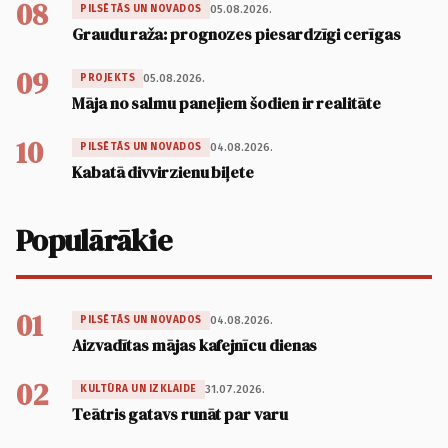
08
05.08.2026.
PILSĒTĀS UN NOVADOS
Graudu raža: prognozes piesardzīgi cerīgas
09
05.08.2026.
PROJEKTS
Māja no salmu paneļiem šodien ir realitāte
10
04.08.2026.
PILSĒTĀS UN NOVADOS
Kabatā divvirzienu biļete
Populārākie
01
04.08.2026.
PILSĒTĀS UN NOVADOS
Aizvadītas mājas kafejnīcu dienas
02
31.07.2026.
KULTŪRA UN IZKLAIDE
Teātris gatavs runāt par varu