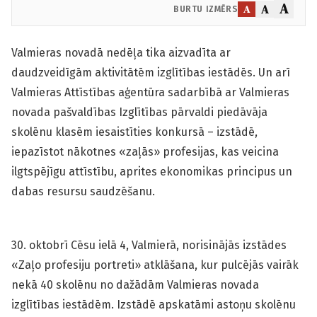
A
A
A
BURTU IZMĒRS
Valmieras novadā nedēļa tika aizvadīta ar
daudzveidīgām aktivitātēm izglītības iestādēs. Un arī
Valmieras Attīstības aģentūra sadarbībā ar Valmieras
novada pašvaldības Izglītības pārvaldi piedāvāja
skolēnu klasēm iesaistīties konkursā – izstādē,
iepazīstot nākotnes «zaļās» profesijas, kas veicina
ilgtspējīgu attīstību, aprites ekonomikas principus un
dabas resursu sau­dzēšanu.
30. oktobrī Cēsu ielā 4, Valmierā, norisinājās izstādes
«Zaļo profesiju portreti» atklāšana, kur pulcējās vairāk
nekā 40 skolēnu no dažādām Valmieras novada
izglītības iestādēm. Izstādē apskatāmi astoņu skolēnu