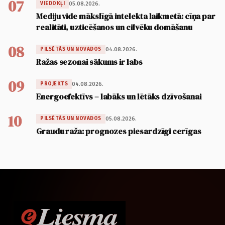
07
05.08.2026.
VIEDOKĻI
Mediju vide mākslīgā intelekta laikmetā: cīņa par
realitāti, uzticēšanos un cilvēku domāšanu
08
04.08.2026.
PILSĒTĀS UN NOVADOS
Ražas sezonai sākums ir labs
09
04.08.2026.
PROJEKTS
Energoefektīvs – labāks un lētāks dzīvošanai
10
05.08.2026.
PILSĒTĀS UN NOVADOS
Graudu raža: prognozes piesardzīgi cerīgas