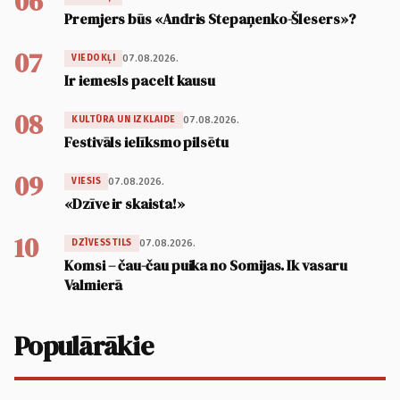
06
Premjers būs «Andris Stepaņenko-Šlesers»?
07
07.08.2026.
VIEDOKĻI
Ir iemesls pacelt kausu
08
07.08.2026.
KULTŪRA UN IZKLAIDE
Festivāls ielīksmo pilsētu
09
07.08.2026.
VIESIS
«Dzīve ir skaista!»
10
07.08.2026.
DZĪVESSTILS
Komsi – čau-čau puika no Somijas. Ik vasaru
Valmierā
Populārākie