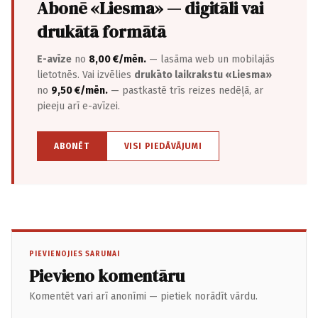
Abonē «Liesma» — digitāli vai
drukātā formātā
E-avīze
no
8,00 €/mēn.
— lasāma web un mobilajās
lietotnēs. Vai izvēlies
drukāto laikrakstu «Liesma»
no
9,50 €/mēn.
— pastkastē trīs reizes nedēļā, ar
pieeju arī e-avīzei.
ABONĒT
VISI PIEDĀVĀJUMI
PIEVIENOJIES SARUNAI
Pievieno komentāru
Komentēt vari arī anonīmi — pietiek norādīt vārdu.