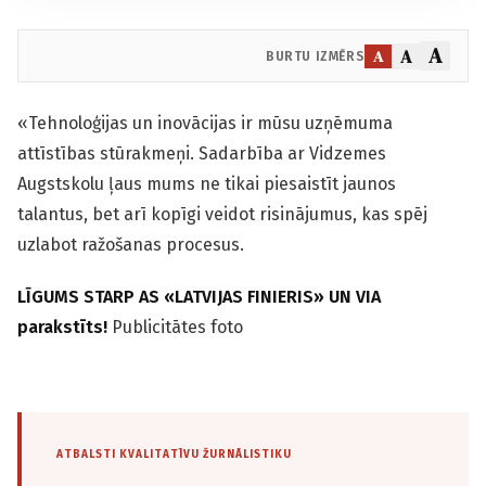
A
A
A
BURTU IZMĒRS
«Tehnoloģijas un inovācijas ir mūsu uzņēmuma
attīstības stūr­akmeņi. Sadarbība ar Vidzemes
Augstskolu ļaus mums ne tikai piesaistīt jaunos
talantus, bet arī kopīgi veidot risinājumus, kas spēj
uzlabot ražošanas procesus.
LĪGUMS STARP AS «LATVIJAS FINIERIS» UN VIA
parakstīts!
Publicitātes foto
ATBALSTI KVALITATĪVU ŽURNĀLISTIKU