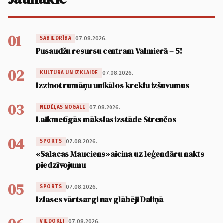
01
07.08.2026.
SABIEDRĪBA
Pusaudžu resursu centram Valmierā – 5!
02
07.08.2026.
KULTŪRA UN IZKLAIDE
Izzinot rumāņu unikālos kreklu izšuvumus
03
07.08.2026.
NEDĒĻAS NOGALE
Laikmetīgās mākslas izstāde Strenčos
04
07.08.2026.
SPORTS
«Salacas Mauciens» aicina uz leģendāru nakts
piedzīvojumu
05
07.08.2026.
SPORTS
Izlases vārtsargi nav glābēji Daliņā
07.08.2026.
VIEDOKĻI