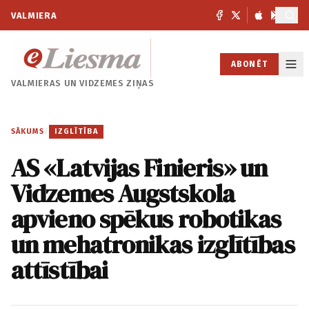
VALMIERA
ABONĒT
VALMIERAS UN
VIDZEMES ZIŅAS
SĀKUMS
/
IZGLĪTĪBA
AS «Latvijas Finieris» un
Vidzemes Augstskola
apvieno spēkus robotikas
un mehatronikas izglītības
attīstībai