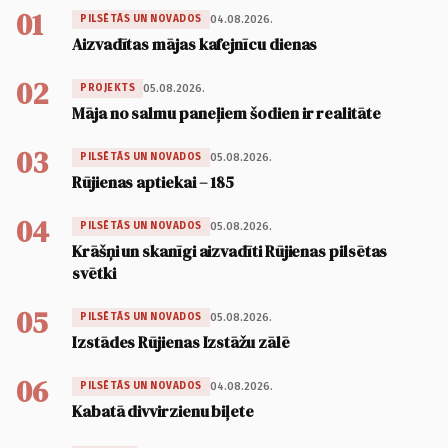
01
04.08.2026.
PILSĒTĀS UN NOVADOS
Aizvadītas mājas kafejnīcu dienas
02
05.08.2026.
PROJEKTS
Māja no salmu paneļiem šodien ir realitāte
03
05.08.2026.
PILSĒTĀS UN NOVADOS
Rūjienas aptiekai – 185
04
05.08.2026.
PILSĒTĀS UN NOVADOS
Krāšņi un skanīgi aizvadīti Rūjienas pilsētas
svētki
05
05.08.2026.
PILSĒTĀS UN NOVADOS
Izstādes Rūjienas Izstāžu zālē
06
04.08.2026.
PILSĒTĀS UN NOVADOS
Kabatā divvirzienu biļete