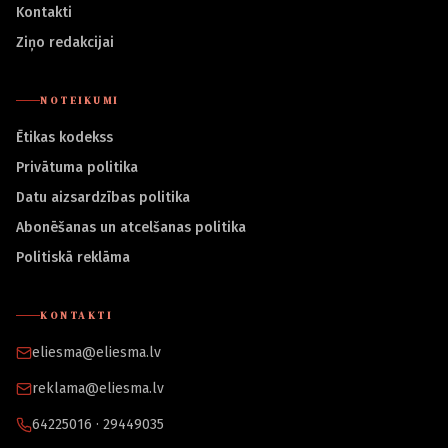
Kontakti
Ziņo redakcijai
NOTEIKUMI
Ētikas kodekss
Privātuma politika
Datu aizsardzības politika
Abonēšanas un atcelšanas politika
Politiskā reklāma
KONTAKTI
eliesma@eliesma.lv
reklama@eliesma.lv
64225016 · 29449035