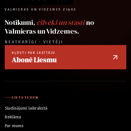
VALMIERAS UN VIDZEMES ZIŅAS
Notikumi,
cilvēki un stāsti
no
Valmieras un Vidzemes.
NEATKARĪGI · VIETĒJI
KĻŪSTI PAR LASĪTĀJU
Abonē Liesmu
LIETOTĀJIEM
Sludinājumi laikrakstā
Reklāma
Par mums