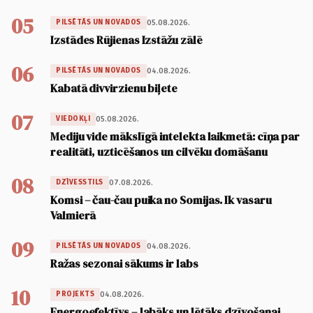
05
05.08.2026.
PILSĒTĀS UN NOVADOS
Izstādes Rūjienas Izstāžu zālē
06
04.08.2026.
PILSĒTĀS UN NOVADOS
Kabatā divvirzienu biļete
07
05.08.2026.
VIEDOKĻI
Mediju vide mākslīgā intelekta laikmetā: cīņa par
realitāti, uzticēšanos un cilvēku domāšanu
08
07.08.2026.
DZĪVESSTILS
Komsi – čau-čau puika no Somijas. Ik vasaru
Valmierā
09
04.08.2026.
PILSĒTĀS UN NOVADOS
Ražas sezonai sākums ir labs
10
04.08.2026.
PROJEKTS
Energoefektīvs – labāks un lētāks dzīvošanai