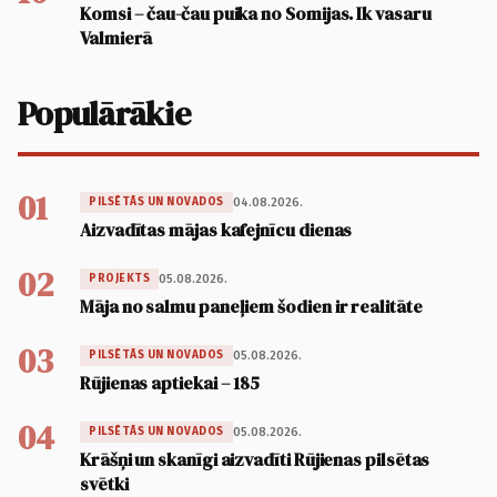
Komsi – čau-čau puika no Somijas. Ik vasaru
Valmierā
Populārākie
01
04.08.2026.
PILSĒTĀS UN NOVADOS
Aizvadītas mājas kafejnīcu dienas
02
05.08.2026.
PROJEKTS
Māja no salmu paneļiem šodien ir realitāte
03
05.08.2026.
PILSĒTĀS UN NOVADOS
Rūjienas aptiekai – 185
04
05.08.2026.
PILSĒTĀS UN NOVADOS
Krāšņi un skanīgi aizvadīti Rūjienas pilsētas
svētki