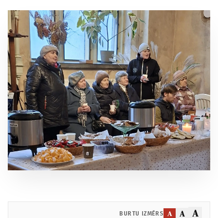
A
A
A
BURTU IZMĒRS