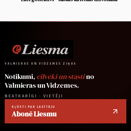
VALMIERAS UN VIDZEMES ZIŅAS
Notikumi,
cilvēki un stāsti
no
Valmieras un Vidzemes.
NEATKARĪGI · VIETĒJI
KĻŪSTI PAR LASĪTĀJU
Abonē Liesmu