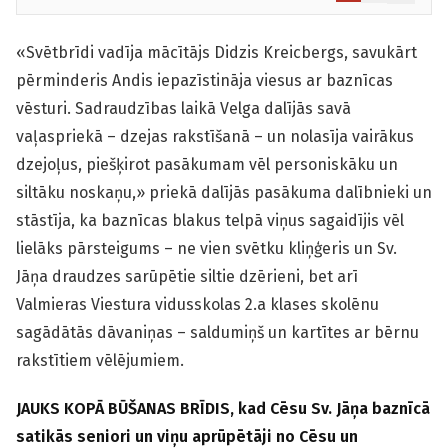
«Svētbrīdi vadīja mācītājs Didzis Kreicbergs, savukārt
pērminderis Andis iepazīstināja viesus ar baznīcas
vēsturi. Sadraudzības laikā Velga dalījās savā
vaļaspriekā – dzejas rakstīšanā – un nolasīja vairākus
dzejoļus, piešķirot pasākumam vēl personiskāku un
siltāku noskaņu,» priekā dalījās pasākuma dalībnieki un
stāstīja, ka baznīcas blakus telpā viņus sagaidījis vēl
lielāks pārsteigums – ne vien svētku kliņģeris un Sv.
Jāņa draudzes sarūpētie siltie dzērieni, bet arī
Valmieras Viestura vidusskolas 2.a klases skolēnu
sagādātās dāvaniņas – saldumiņš un kartītes ar bērnu
rakstītiem vēlējumiem.
JAUKS KOPĀ BŪŠANAS BRĪDIS, kad Cēsu Sv. Jāņa baznīcā
satikās seniori un viņu aprūpētāji no Cēsu un