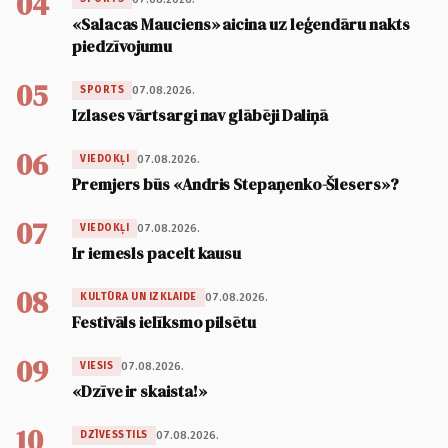
04
«Salacas Mauciens» aicina uz leģendāru nakts
piedzīvojumu
05
07.08.2026.
SPORTS
Izlases vārtsargi nav glābēji Daliņā
06
07.08.2026.
VIEDOKĻI
Premjers būs «Andris Stepaņenko-Šlesers»?
07
07.08.2026.
VIEDOKĻI
Ir iemesls pacelt kausu
08
07.08.2026.
KULTŪRA UN IZKLAIDE
Festivāls ielīksmo pilsētu
09
07.08.2026.
VIESIS
«Dzīve ir skaista!»
10
07.08.2026.
DZĪVESSTILS