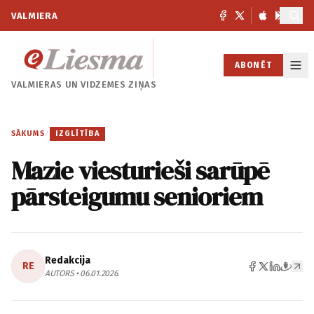
VALMIERA
ABONĒT
VALMIERAS UN
VIDZEMES ZIŅAS
SĀKUMS
/
IZGLĪTĪBA
Mazie viesturieši sarūpē
pārsteigumu senioriem
Redakcija
RE
AUTORS • 06.01.2026.