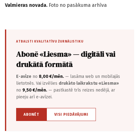
Valmieras novada.
Foto no pasākuma arhīva
ATBALSTI KVALITATĪVU ŽURNĀLISTIKU
Abonē «Liesma» — digitāli vai
drukātā formātā
E-avīze
no
8,00 €/mēn.
— lasāma web un mobilajās
lietotnēs. Vai izvēlies
drukāto laikrakstu «Liesma»
no
9,50 €/mēn.
— pastkastē trīs reizes nedēļā, ar
pieeju arī e-avīzei.
ABONĒT
VISI PIEDĀVĀJUMI