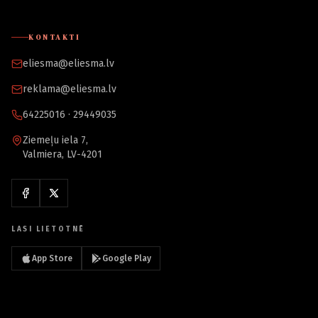
KONTAKTI
eliesma@eliesma.lv
reklama@eliesma.lv
64225016 · 29449035
Ziemeļu iela 7,
Valmiera, LV-4201
LASI LIETOTNĒ
App Store
Google Play