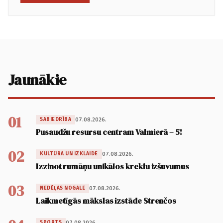
Jaunākie
01
07.08.2026.
SABIEDRĪBA
Pusaudžu resursu centram Valmierā – 5!
02
07.08.2026.
KULTŪRA UN IZKLAIDE
Izzinot rumāņu unikālos kreklu izšuvumus
03
07.08.2026.
NEDĒĻAS NOGALE
Laikmetīgās mākslas izstāde Strenčos
07.08.2026.
SPORTS