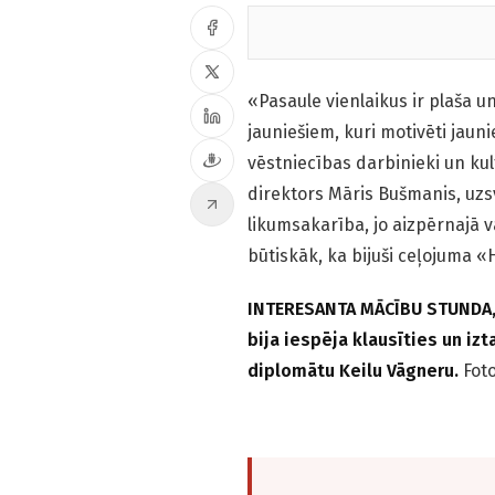
«Pasaule vienlaikus ir plaša un
jauniešiem, kuri motivēti jaun
vēstniecības darbinieki un ku
direktors Māris Bušmanis, uzsv
likumsakarība, jo aizpērnajā v
būtiskāk, ka bijuši ceļojuma «
INTERESANTA MĀCĪBU STUNDA, 
bija iespēja klausīties un iz
diplomātu Keilu Vāgneru.
Fot