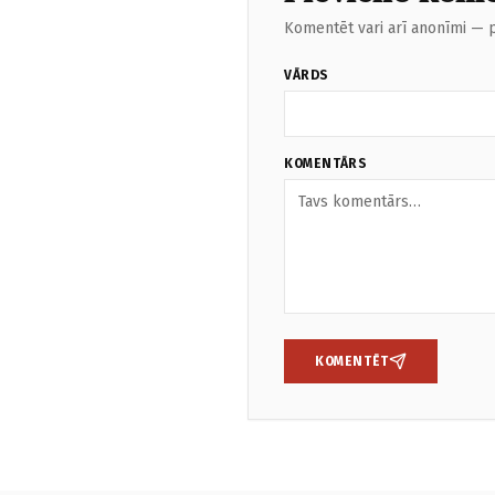
Komentēt vari arī anonīmi — p
VĀRDS
KOMENTĀRS
KOMENTĒT