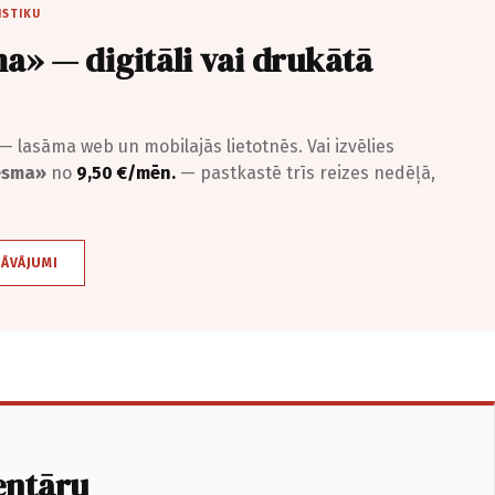
ISTIKU
a» — digitāli vai drukātā
— lasāma web un mobilajās lietotnēs. Vai izvēlies
iesma»
no
9,50 €/mēn.
— pastkastē trīs reizes nedēļā,
DĀVĀJUMI
entāru