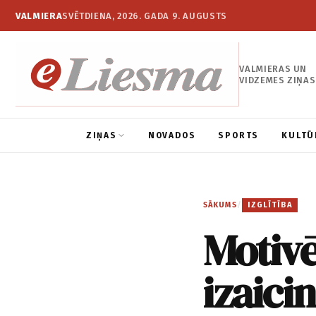
VALMIERA
SVĒTDIENA, 2026. GADA 9. AUGUSTS
VALMIERAS UN
VIDZEMES ZIŅAS
ZIŅAS
NOVADOS
SPORTS
KULTŪ
SĀKUMS
/
IZGLĪTĪBA
Motiv
izaic