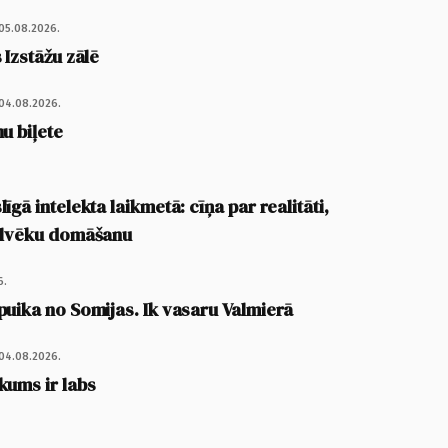
05.08.2026.
 Izstāžu zālē
04.08.2026.
u biļete
īgā intelekta laikmetā: cīņa par realitāti,
cilvēku domāšanu
6.
puika no Somijas. Ik vasaru Valmierā
04.08.2026.
kums ir labs