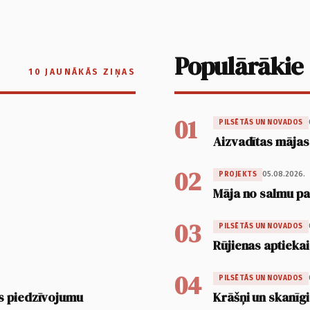
Populārākie
10 JAUNĀKĀS ZIŅAS
01
PILSĒTĀS UN NOVADOS
Aizvadītas mājas
02
05.08.2026.
PROJEKTS
Māja no salmu pan
03
PILSĒTĀS UN NOVADOS
Rūjienas aptiekai
04
PILSĒTĀS UN NOVADOS
s piedzīvojumu
Krāšņi un skanīgi