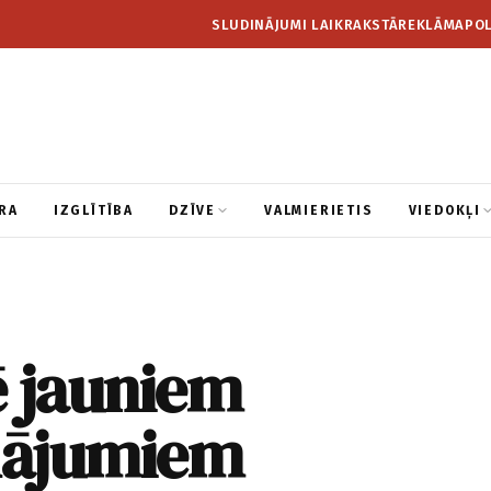
SLUDINĀJUMI LAIKRAKSTĀ
REKLĀMA
POL
RA
IZGLĪTĪBA
DZĪVE
VALMIERIETIS
VIEDOKĻI
ē jauniem
inājumiem