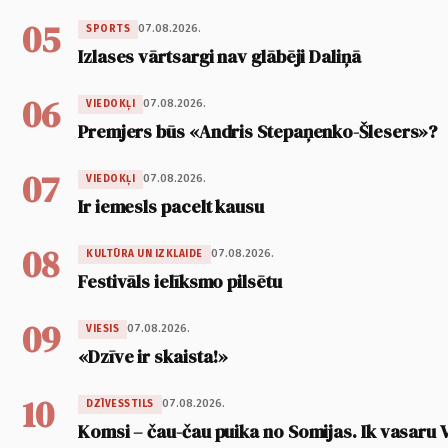
05
07.08.2026.
SPORTS
Izlases vārtsargi nav glābēji Daliņā
06
07.08.2026.
VIEDOKĻI
Premjers būs «Andris Stepaņenko-Šlesers»?
07
07.08.2026.
VIEDOKĻI
Ir iemesls pacelt kausu
08
07.08.2026.
KULTŪRA UN IZKLAIDE
Festivāls ielīksmo pilsētu
09
07.08.2026.
VIESIS
«Dzīve ir skaista!»
10
07.08.2026.
DZĪVESSTILS
Komsi – čau-čau puika no Somijas. Ik vasaru 