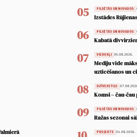
05
PILSĒTĀS UN NOVADOS
Izstādes Rūjienas
06
PILSĒTĀS UN NOVADOS
Kabatā divvirzien
07
05.08.2026.
VIEDOKĻI
Mediju vide māksl
uzticēšanos un 
08
07.08.202
DZĪVESSTILS
Komsi – čau-čau 
09
PILSĒTĀS UN NOVADOS
Ražas sezonai sā
10
Valmierā
04.08.2026.
PROJEKTS