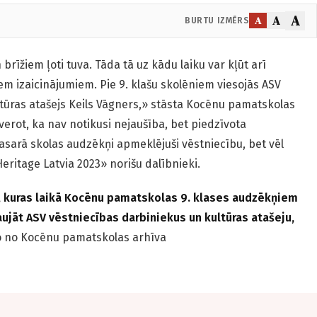
A
A
A
BURTU IZMĒRS
 brīžiem ļoti tuva. Tāda tā uz kādu laiku var kļūt arī
iem izaicinājumiem. Pie 9. klašu skolēniem viesojās ASV
ltūras atašejs Keils Vāgners,» stāsta Kocēnu pamatskolas
erot, ka nav notikusi nejaušība, bet piedzīvota
asarā skolas audzēkņi apmeklējuši vēstniecību, bet vēl
Heritage Latvia 2023» norišu dalībnieki.
kuras laikā Kocēnu pamatskolas 9. klases audzēkņiem
taujāt ASV vēstniecības darbiniekus un kultūras atašeju,
o no Kocēnu pamatskolas arhīva