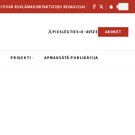
ITISKĀ REKLĀMA
KONTAKTI
ZIŅO REDAKCIJAI
PIESLĒGTIES
E-AVĪZE
ABONĒT
PROJEKTI
APMAKSĀTĀ PUBLIKĀCIJA