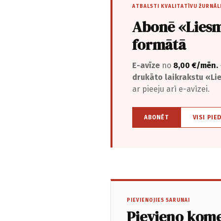
ATBALSTI KVALITATĪVU ŽURNĀL
Abonē «Liesm
formātā
E-avīze
no
8,00 €/mēn.
drukāto laikrakstu «L
ar pieeju arī e-avīzei.
ABONĒT
VISI PIE
PIEVIENOJIES SARUNAI
Pievieno kom