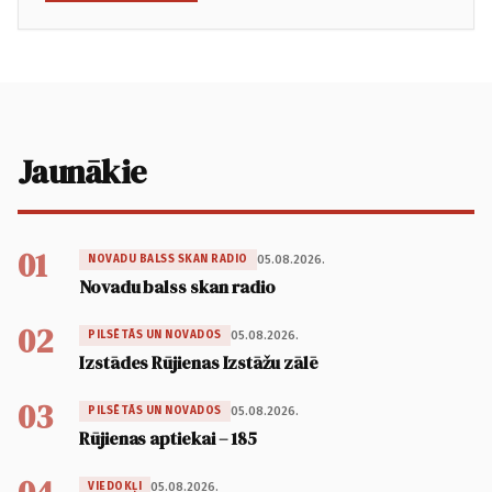
Jaunākie
01
05.08.2026.
NOVADU BALSS SKAN RADIO
Novadu balss skan radio
02
05.08.2026.
PILSĒTĀS UN NOVADOS
Izstādes Rūjienas Izstāžu zālē
03
05.08.2026.
PILSĒTĀS UN NOVADOS
Rūjienas aptiekai – 185
05.08.2026.
VIEDOKĻI