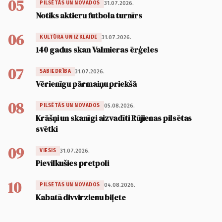
05
31.07.2026.
PILSĒTĀS UN NOVADOS
Notiks aktieru futbola turnīrs
06
31.07.2026.
KULTŪRA UN IZKLAIDE
140 gadus skan Valmieras ērģeles
07
31.07.2026.
SABIEDRĪBA
Vērienīgu pārmaiņu priekšā
08
05.08.2026.
PILSĒTĀS UN NOVADOS
Krāšņi un skanīgi aizvadīti Rūjienas pilsētas
svētki
09
31.07.2026.
VIESIS
Pievilkušies pretpoli
10
04.08.2026.
PILSĒTĀS UN NOVADOS
Kabatā divvirzienu biļete