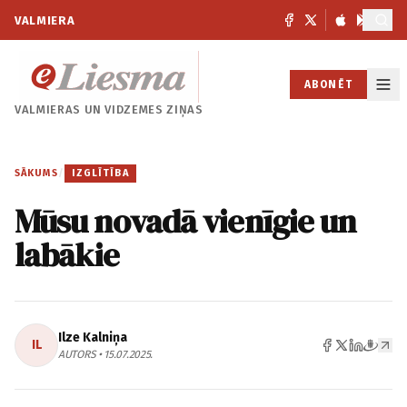
VALMIERA
ABONĒT
VALMIERAS UN
VIDZEMES ZIŅAS
SĀKUMS
/
IZGLĪTĪBA
Mūsu novadā vienīgie un
labākie
Ilze Kalniņa
IL
AUTORS • 15.07.2025.