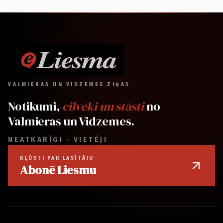
VALMIERAS UN VIDZEMES ZIŅAS
Notikumi,
cilvēki un stāsti
no
Valmieras un Vidzemes.
NEATKARĪGI · VIETĒJI
KĻŪSTI PAR LASĪTĀJU
Abonē Liesmu