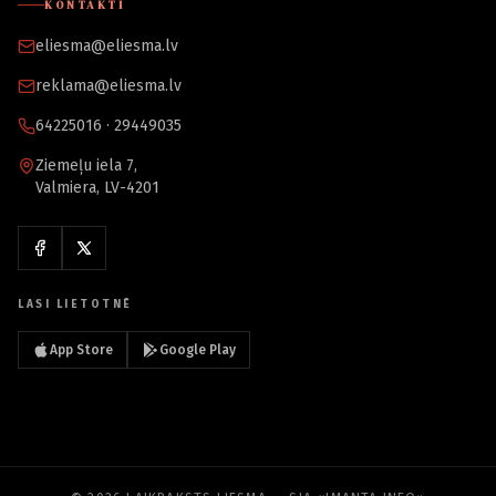
KONTAKTI
eliesma@eliesma.lv
reklama@eliesma.lv
64225016 · 29449035
Ziemeļu iela 7,
Valmiera, LV-4201
LASI LIETOTNĒ
App Store
Google Play