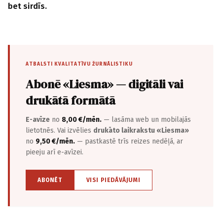
bet sirdīs.
ATBALSTI KVALITATĪVU ŽURNĀLISTIKU
Abonē «Liesma» — digitāli vai
drukātā formātā
E-avīze
no
8,00 €/mēn.
— lasāma web un mobilajās
lietotnēs. Vai izvēlies
drukāto laikrakstu «Liesma»
no
9,50 €/mēn.
— pastkastē trīs reizes nedēļā, ar
pieeju arī e-avīzei.
ABONĒT
VISI PIEDĀVĀJUMI