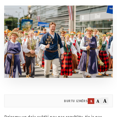
A
A
A
BURTU IZMĒRS