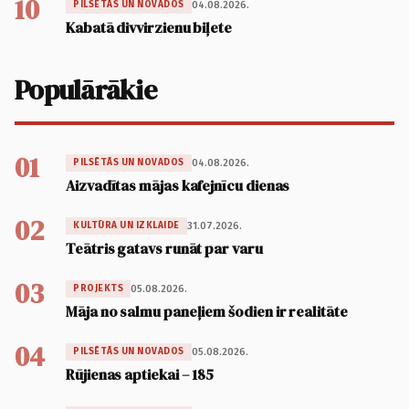
10
04.08.2026.
PILSĒTĀS UN NOVADOS
Kabatā divvirzienu biļete
Populārākie
01
04.08.2026.
PILSĒTĀS UN NOVADOS
Aizvadītas mājas kafejnīcu dienas
02
31.07.2026.
KULTŪRA UN IZKLAIDE
Teātris gatavs runāt par varu
03
05.08.2026.
PROJEKTS
Māja no salmu paneļiem šodien ir realitāte
04
05.08.2026.
PILSĒTĀS UN NOVADOS
Rūjienas aptiekai – 185