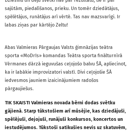
Dziesmu un deju svētki nav par rezultātu, tie ir par
sajūtām, piedalīšanos, prieku. Un tomēr dziedātājus,
spēlētājus, runātājus arī vērtē. Tas nav mazsvarīgi. Ir
labas ziņas par kārtējo Zeltu!
Abas Valmieras Pārgaujas Valsts ģimnāzijas teātra
sporta «MoDrIs» komandas Teātra sporta finālturnīrā
Vērmanes dārzā ieguvušas ceļojošo balvu ŠĀ, apliecinot,
ka ir labākie improvizatori valstī. Divi ceļojošie ŠĀ
iedvesmos jauniem izaicinājumiem radošos
pārgaujiešus.
TIK SKAISTI Valmieras novada bērni dodas svētku
gājienā. Starp tūkstošiem arī mūsējie, kas dziedājuši,
spēlējuši, dejojuši, runājuši konkursos, koncertos un
iestudējumos. Tūkstoši satikušies nevis uz skatuvēm,