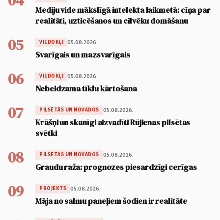
04
Mediju vide mākslīgā intelekta laikmetā: cīņa par
realitāti, uzticēšanos un cilvēku domāšanu
05
05.08.2026.
VIEDOKĻI
Svarīgais un mazsvarīgais
06
05.08.2026.
VIEDOKĻI
Nebeidzama tīklu kārtošana
07
05.08.2026.
PILSĒTĀS UN NOVADOS
Krāšņi un skanīgi aizvadīti Rūjienas pilsētas
svētki
08
05.08.2026.
PILSĒTĀS UN NOVADOS
Graudu raža: prognozes piesardzīgi cerīgas
09
05.08.2026.
PROJEKTS
Māja no salmu paneļiem šodien ir realitāte