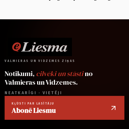
VALMIERAS UN VIDZEMES ZIŅAS
Notikumi,
cilvēki un stāsti
no
Valmieras un Vidzemes.
NEATKARĪGI · VIETĒJI
KĻŪSTI PAR LASĪTĀJU
Abonē Liesmu