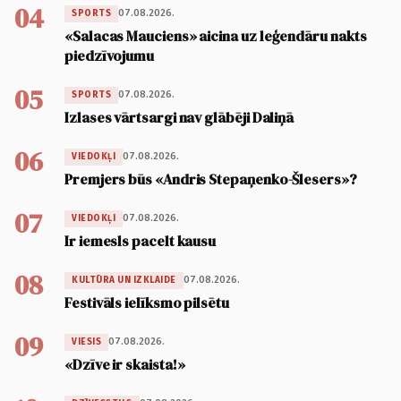
04
07.08.2026.
SPORTS
«Salacas Mauciens» aicina uz leģendāru nakts
piedzīvojumu
05
07.08.2026.
SPORTS
Izlases vārtsargi nav glābēji Daliņā
06
07.08.2026.
VIEDOKĻI
Premjers būs «Andris Stepaņenko-Šlesers»?
07
07.08.2026.
VIEDOKĻI
Ir iemesls pacelt kausu
08
07.08.2026.
KULTŪRA UN IZKLAIDE
Festivāls ielīksmo pilsētu
09
07.08.2026.
VIESIS
«Dzīve ir skaista!»