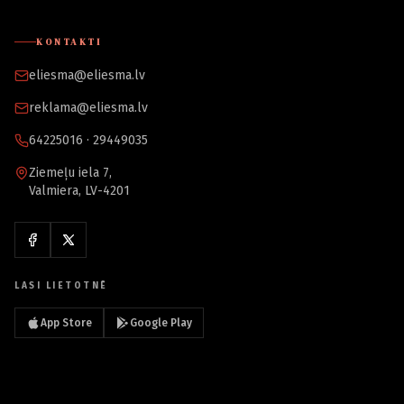
KONTAKTI
eliesma@eliesma.lv
reklama@eliesma.lv
64225016 · 29449035
Ziemeļu iela 7,
Valmiera, LV-4201
LASI LIETOTNĒ
App Store
Google Play