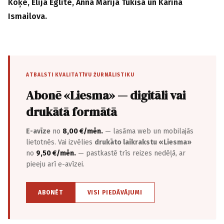
Koķe, Elija Eglīte, Anna Marija Tukiša un Karīna
Ismailova.
ATBALSTI KVALITATĪVU ŽURNĀLISTIKU
Abonē «Liesma» — digitāli vai
drukātā formātā
E-avīze
no
8,00 €/mēn.
— lasāma web un mobilajās
lietotnēs. Vai izvēlies
drukāto laikrakstu «Liesma»
no
9,50 €/mēn.
— pastkastē trīs reizes nedēļā, ar
pieeju arī e-avīzei.
ABONĒT
VISI PIEDĀVĀJUMI