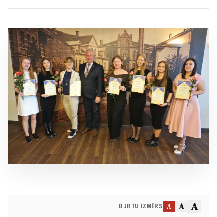
A
A
A
BURTU IZMĒRS