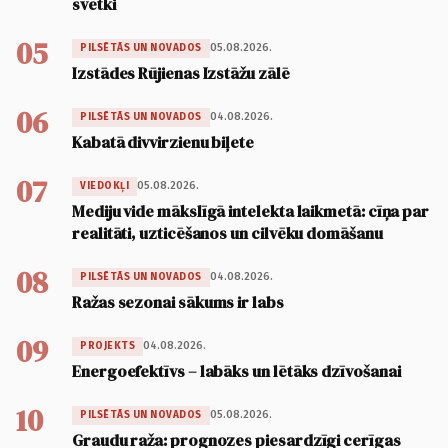
svētki
05
05.08.2026.
PILSĒTĀS UN NOVADOS
Izstādes Rūjienas Izstāžu zālē
06
04.08.2026.
PILSĒTĀS UN NOVADOS
Kabatā divvirzienu biļete
07
05.08.2026.
VIEDOKĻI
Mediju vide mākslīgā intelekta laikmetā: cīņa par
realitāti, uzticēšanos un cilvēku domāšanu
08
04.08.2026.
PILSĒTĀS UN NOVADOS
Ražas sezonai sākums ir labs
09
04.08.2026.
PROJEKTS
Energoefektīvs – labāks un lētāks dzīvošanai
10
05.08.2026.
PILSĒTĀS UN NOVADOS
Graudu raža: prognozes piesardzīgi cerīgas