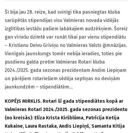
Šī bija jau 28. reize, kad svinīgi tika pasniegtas kluba
sarūpētās stipendijas visu Valmieras novada vidējās
izglītības iestāžu pašiem labākajiem audzēkņiem. Šoreiz
gan vīriešu dzimtē var runāt tikai par vienu stipendiātu
– Kristianu Deivu Grīviņu no Valmieras Valsts ģimnāzijas.
Vienīgais jauns­kungs tomēr nebija ieradies, toties pie
pusdienu galda pretim Valmieras Rotari kluba
2024./2025. gada sezonas prezidentam Andim Liepiņam
un pārējiem rotariešiem sēdēja septiņas no deviņām
jaunkundzēm – stipendiātēm…
KOPĒJS MIRKLIS. Rotari šī gada stipendiātes kopā ar
Valmieras Rotari 2024./2025. gada sezonas prezidentu
(no kreisās): Elīza Krista Kiršblūma, Patrīcija Ketija
Kukaine, Laura Rastaka, Andis Liepiņš, Samanta Kitija