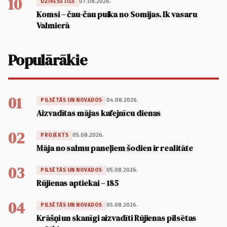
10
07.08.2026.
DZĪVESSTILS
Komsi – čau-čau puika no Somijas. Ik vasaru
Valmierā
Populārākie
01
04.08.2026.
PILSĒTĀS UN NOVADOS
Aizvadītas mājas kafejnīcu dienas
02
05.08.2026.
PROJEKTS
Māja no salmu paneļiem šodien ir realitāte
03
05.08.2026.
PILSĒTĀS UN NOVADOS
Rūjienas aptiekai – 185
04
05.08.2026.
PILSĒTĀS UN NOVADOS
Krāšņi un skanīgi aizvadīti Rūjienas pilsētas