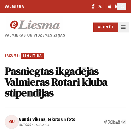
VALMIERA
ABONĒT
VALMIERAS UN
VIDZEMES ZIŅAS
SĀKUMS
/
IZGLĪTĪBA
Pasniegtas ikgadējās
Valmieras Rotari kluba
stipendijas
Guntis Vīksna, teksts un foto
GU
AUTORS • 21.02.2025.