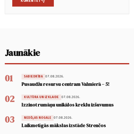
KOMENTĒT
Jaunākie
01
07.08.2026.
SABIEDRĪBA
Pusaudžu resursu centram Valmierā – 5!
02
07.08.2026.
KULTŪRA UN IZKLAIDE
Izzinot rumāņu unikālos kreklu izšuvumus
03
07.08.2026.
NEDĒĻAS NOGALE
Laikmetīgās mākslas izstāde Strenčos