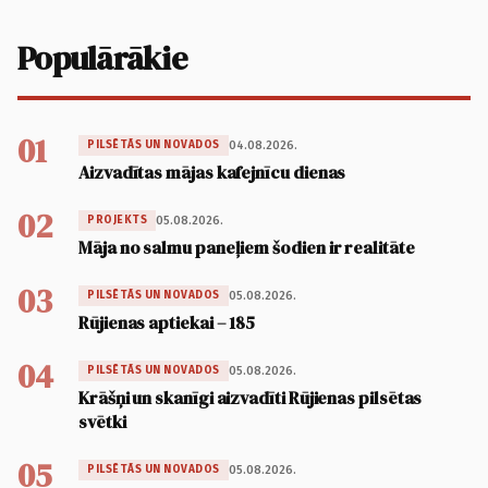
Populārākie
01
04.08.2026.
PILSĒTĀS UN NOVADOS
Aizvadītas mājas kafejnīcu dienas
02
05.08.2026.
PROJEKTS
Māja no salmu paneļiem šodien ir realitāte
03
05.08.2026.
PILSĒTĀS UN NOVADOS
Rūjienas aptiekai – 185
04
05.08.2026.
PILSĒTĀS UN NOVADOS
Krāšņi un skanīgi aizvadīti Rūjienas pilsētas
svētki
05
05.08.2026.
PILSĒTĀS UN NOVADOS