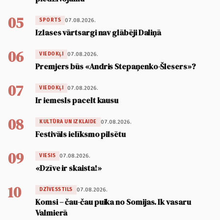
05
07.08.2026.
SPORTS
Izlases vārtsargi nav glābēji Daliņā
06
07.08.2026.
VIEDOKĻI
Premjers būs «Andris Stepaņenko-Šlesers»?
07
07.08.2026.
VIEDOKĻI
Ir iemesls pacelt kausu
08
07.08.2026.
KULTŪRA UN IZKLAIDE
Festivāls ielīksmo pilsētu
09
07.08.2026.
VIESIS
«Dzīve ir skaista!»
10
07.08.2026.
DZĪVESSTILS
Komsi – čau-čau puika no Somijas. Ik vasaru
Valmierā