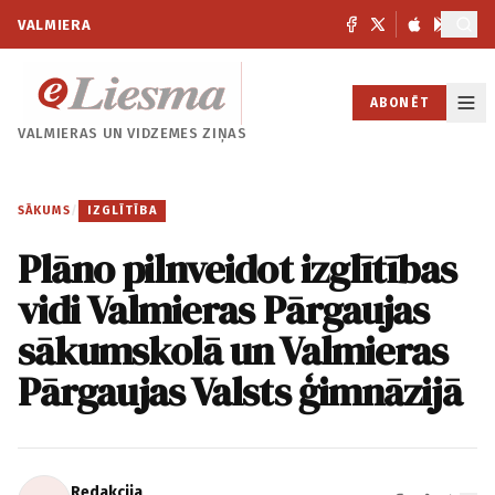
VALMIERA
ABONĒT
VALMIERAS UN
VIDZEMES ZIŅAS
SĀKUMS
/
IZGLĪTĪBA
Plāno pilnveidot izglītības
vidi Valmieras Pārgaujas
sākumskolā un Valmieras
Pārgaujas Valsts ģimnāzijā
Redakcija