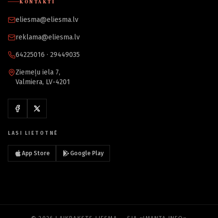
KONTAKTI
eliesma@eliesma.lv
reklama@eliesma.lv
64225016 · 29449035
Ziemeļu iela 7,
Valmiera, LV-4201
LASI LIETOTNĒ
App Store
Google Play