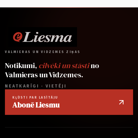
VALMIERAS UN VIDZEMES ZIŅAS
Notikumi,
cilvēki un stāsti
no
Valmieras un Vidzemes.
NEATKARĪGI · VIETĒJI
KĻŪSTI PAR LASĪTĀJU
Abonē Liesmu