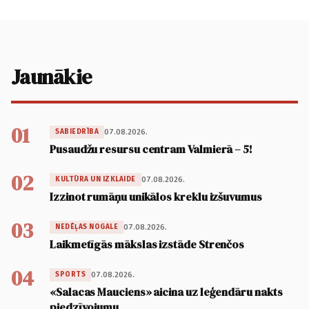
Jaunākie
01
07.08.2026.
SABIEDRĪBA
Pusaudžu resursu centram Valmierā – 5!
02
07.08.2026.
KULTŪRA UN IZKLAIDE
Izzinot rumāņu unikālos kreklu izšuvumus
03
07.08.2026.
NEDĒĻAS NOGALE
Laikmetīgās mākslas izstāde Strenčos
04
07.08.2026.
SPORTS
«Salacas Mauciens» aicina uz leģendāru nakts
piedzīvojumu