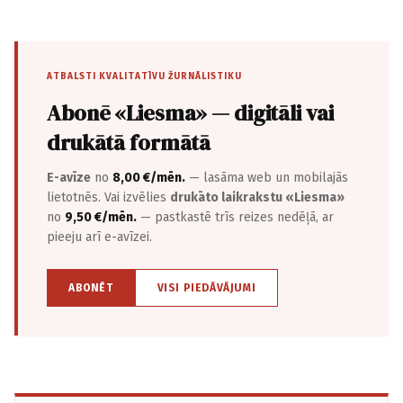
ATBALSTI KVALITATĪVU ŽURNĀLISTIKU
Abonē «Liesma» — digitāli vai
drukātā formātā
E-avīze
no
8,00 €/mēn.
— lasāma web un mobilajās
lietotnēs. Vai izvēlies
drukāto laikrakstu «Liesma»
no
9,50 €/mēn.
— pastkastē trīs reizes nedēļā, ar
pieeju arī e-avīzei.
ABONĒT
VISI PIEDĀVĀJUMI