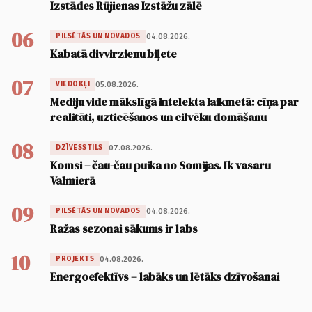
Izstādes Rūjienas Izstāžu zālē
06
04.08.2026.
PILSĒTĀS UN NOVADOS
Kabatā divvirzienu biļete
07
05.08.2026.
VIEDOKĻI
Mediju vide mākslīgā intelekta laikmetā: cīņa par
realitāti, uzticēšanos un cilvēku domāšanu
08
07.08.2026.
DZĪVESSTILS
Komsi – čau-čau puika no Somijas. Ik vasaru
Valmierā
09
04.08.2026.
PILSĒTĀS UN NOVADOS
Ražas sezonai sākums ir labs
10
04.08.2026.
PROJEKTS
Energoefektīvs – labāks un lētāks dzīvošanai