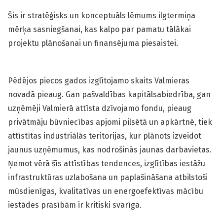
Šis ir stratēģisks un konceptuāls lēmums ilgtermiņa
mērķa sasniegšanai, kas kalpo par pamatu tālākai
projektu plānošanai un finansējuma piesaistei.
Pēdējos piecos gados izglītojamo skaits Valmieras
novadā pieaug. Gan pašvaldības kapitālsabiedrība, gan
uzņēmēji Valmierā attīsta dzīvojamo fondu, pieaug
privātmāju būvniecības apjomi pilsētā un apkārtnē, tiek
attīstītas industriālās teritorijas, kur plānots izveidot
jaunus uzņēmumus, kas nodrošinās jaunas darbavietas.
Ņemot vērā šīs attīstības tendences, izglītības iestāžu
infrastruktūras uzlabošana un paplašināšana atbilstoši
mūsdienīgas, kvalitatīvas un energoefektīvas mācību
iestādes prasībām ir kritiski svarīga.