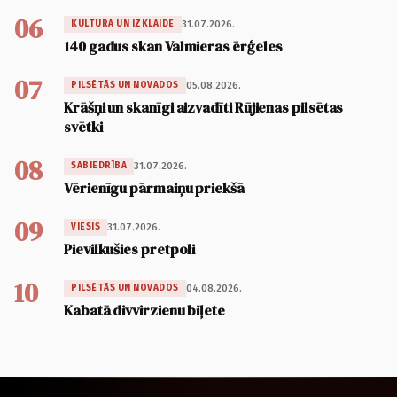
06
31.07.2026.
KULTŪRA UN IZKLAIDE
140 gadus skan Valmieras ērģeles
07
05.08.2026.
PILSĒTĀS UN NOVADOS
Krāšņi un skanīgi aizvadīti Rūjienas pilsētas
svētki
08
31.07.2026.
SABIEDRĪBA
Vērienīgu pārmaiņu priekšā
09
31.07.2026.
VIESIS
Pievilkušies pretpoli
10
04.08.2026.
PILSĒTĀS UN NOVADOS
Kabatā divvirzienu biļete