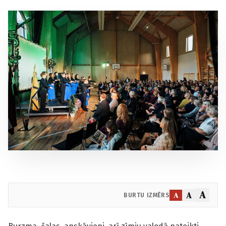
A
A
A
BURTU IZMĒRS