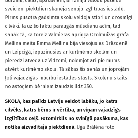
Burzma, čalas, apskāvieni, arī zīmju valodā pateikti
sveicieni piektdien skanēja senajā izglītības iestādē.
Pirms pusotra gadsimta skolu veidoja stipri un drosmīgi
cilvēki. Ja uz šo faktu paraugās mūsdienu acīm, tad
sanāk tā, ka toreiz Valmieras apriņķa Ozolmuižas grāfa
Mellina meita Emma Mellina bija viesojusies Drēzdenē
un Leipcigā, iepazinusies ar kurl­mēmo skolām un
pieredzi atveda uz Vidzemi, nolemjot arī pie mums
atvērt kurlmēmo skolu. Tā sākas šis senās un joprojām
ļoti vajadzīgās mācību iestādes stāsts. Skolēnu skaits
no astoņiem bērniem izaudzis līdz 350.
SKOLA, kas palīdz Latviju veidot labāku, jo katrs
cilvēks, katrs bērns ir vērtība, un viņam vajadzīgs
izglītības ceļš. Fotomirklis no svinīgā pasākuma, kas
notika aizvadītajā piektdienā.
Uģa Brālēna foto