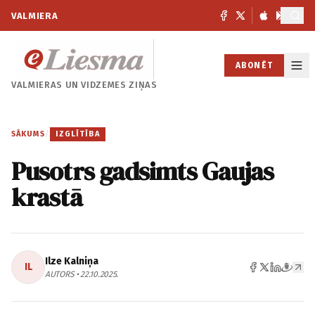
VALMIERA
ABONĒT
VALMIERAS UN
VIDZEMES ZIŅAS
SĀKUMS
/
IZGLĪTĪBA
Pusotrs gadsimts Gaujas
krastā
Ilze Kalniņa
IL
AUTORS • 22.10.2025.