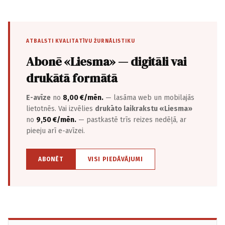
ATBALSTI KVALITATĪVU ŽURNĀLISTIKU
Abonē «Liesma» — digitāli vai
drukātā formātā
E-avīze
no
8,00 €/mēn.
— lasāma web un mobilajās
lietotnēs. Vai izvēlies
drukāto laikrakstu «Liesma»
no
9,50 €/mēn.
— pastkastē trīs reizes nedēļā, ar
pieeju arī e-avīzei.
ABONĒT
VISI PIEDĀVĀJUMI