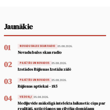
Jaunākie
01
05.08.2026.
NOVADU BALSS SKAN RADIO
Novadu balss skan radio
02
05.08.2026.
PILSĒTĀS UN NOVADOS
Izstādes Rūjienas Izstāžu zālē
03
05.08.2026.
PILSĒTĀS UN NOVADOS
Rūjienas aptiekai – 185
04
05.08.2026.
VIEDOKĻI
Mediju vide mākslīgā intelekta laikmetā: cīņa par
realitāti, uzticēšanos un cilvēku domāšanu