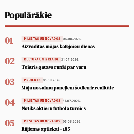
Populārākie
01
04.08.2026.
PILSĒTĀS UN NOVADOS
Aizvadītas mājas kafejnīcu dienas
02
31.07.2026.
KULTŪRA UN IZKLAIDE
Teātris gatavs runāt par varu
03
05.08.2026.
PROJEKTS
Māja no salmu paneļiem šodien ir realitāte
04
31.07.2026.
PILSĒTĀS UN NOVADOS
Notiks aktieru futbola turnīrs
05
05.08.2026.
PILSĒTĀS UN NOVADOS
Rūjienas aptiekai – 185