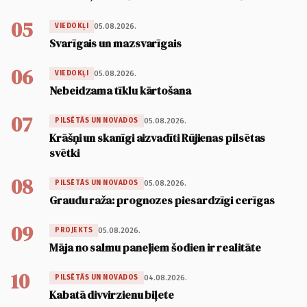
05
05.08.2026.
VIEDOKĻI
Svarīgais un mazsvarīgais
06
05.08.2026.
VIEDOKĻI
Nebeidzama tīklu kārtošana
07
05.08.2026.
PILSĒTĀS UN NOVADOS
Krāšņi un skanīgi aizvadīti Rūjienas pilsētas
svētki
08
05.08.2026.
PILSĒTĀS UN NOVADOS
Graudu raža: prognozes piesardzīgi cerīgas
09
05.08.2026.
PROJEKTS
Māja no salmu paneļiem šodien ir realitāte
10
04.08.2026.
PILSĒTĀS UN NOVADOS
Kabatā divvirzienu biļete