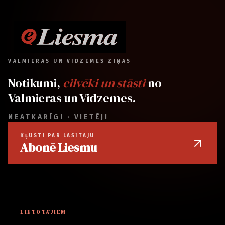
VALMIERAS UN VIDZEMES ZIŅAS
Notikumi,
cilvēki un stāsti
no
Valmieras un Vidzemes.
NEATKARĪGI · VIETĒJI
KĻŪSTI PAR LASĪTĀJU
Abonē Liesmu
LIETOTĀJIEM